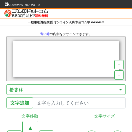
一般用途[感光樹脂] オンライン入稿 木台ゴム印 26×76mm
青い線
の内側をデザインできます。
＋
－
楷書体
文字移動
文字サイズ
▲