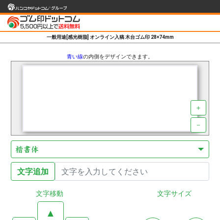
一般用途[感光樹脂] オンライン入稿 木台ゴム印 28×74mm
青い線
の内側をデザインできます。
＋
－
楷書体
文字移動
文字サイズ
▲