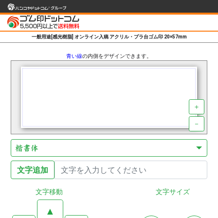
一般用途[感光樹脂] オンライン入稿 アクリル・プラ台ゴム印 20×57mm
青い線
の内側をデザインできます。
＋
－
楷書体
文字移動
文字サイズ
▲