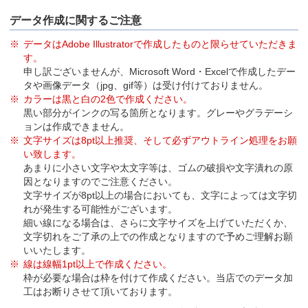
データ作成に関するご注意
データはAdobe Illustratorで作成したものと限らせていただきま
す。
申し訳ございませんが、Microsoft Word・Excelで作成したデー
タや画像データ（jpg、gif等）は受け付けておりません。
カラーは黒と白の2色で作成ください。
黒い部分がインクの写る箇所となります。グレーやグラデーシ
ョンは作成できません。
文字サイズは8pt以上推奨、そして必ずアウトライン処理をお願
い致します。
あまりに小さい文字や太文字等は、ゴムの破損や文字潰れの原
因となりますのでご注意ください。
文字サイズが8pt以上の場合においても、文字によっては文字切
れが発生する可能性がございます。
細い線になる場合は、さらに文字サイズを上げていただくか、
文字切れをご了承の上での作成となりますので予めご理解お願
いいたします。
線は線幅1pt以上で作成ください。
枠が必要な場合は枠を付けて作成ください。当店でのデータ加
工はお断りさせて頂いております。