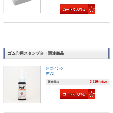
ゴム印用スタンプ台・関連商品
速乾インク
黒V2
3,310
販売価格
円(税込)