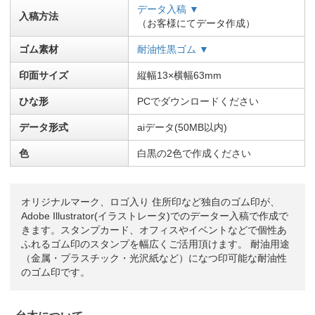
データ入稿 ▼
入稿方法
（お客様にてデータ作成）
ゴム素材
耐油性黒ゴム ▼
印面サイズ
縦幅13×横幅63mm
ひな形
PCでダウンロードください
データ形式
aiデータ(50MB以内)
色
白黒の2色で作成ください
オリジナルマーク、ロゴ入り 住所印など独自のゴム印が、
Adobe Illustrator(イラストレータ)でのデーター入稿で作成で
きます。スタンプカード、オフィスやイベントなどで個性あ
ふれるゴム印のスタンプを幅広くご活用頂けます。 耐油用途
（金属・プラスチック・光沢紙など）になつ印可能な耐油性
のゴム印です。