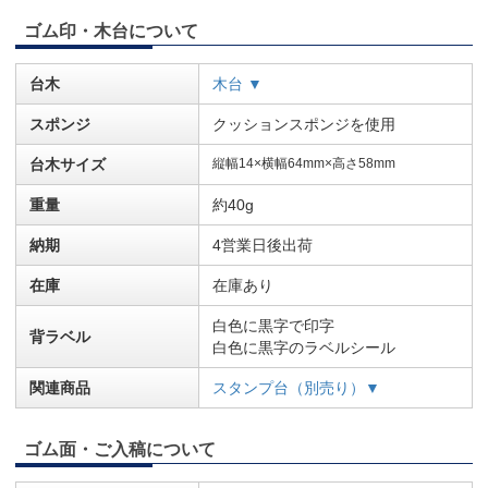
ゴム印・木台について
台木
木台 ▼
スポンジ
クッションスポンジを使用
台木サイズ
縦幅14×横幅64mm×高さ58mm
重量
約40g
納期
4営業日後出荷
在庫
在庫あり
白色に黒字で印字
背ラベル
白色に黒字のラベルシール
関連商品
スタンプ台（別売り）▼
ゴム面・ご入稿について