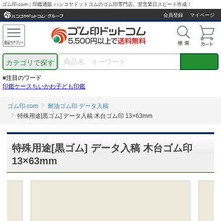
ゴム印.com｜印鑑通販 ハンコヤドットコムのゴム印専門店。翌営業日スピード作成！
会員登録
マイページ
カテゴリで探す
■注目のワード
印鑑ケース
ちいかわ
子ども印鑑
ゴム印.com
耐油ゴム印 データ入稿
特殊用途[黒ゴム] データ入稿 木台ゴム印 13×63mm
特殊用途[黒ゴム] データ入稿 木台ゴム印
13×63mm