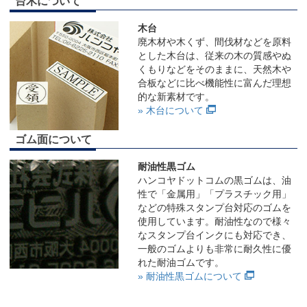
台木について
木台
廃木材や木くず、間伐材などを原料
とした木台は、従来の木の質感やぬ
くもりなどをそのままに、天然木や
合板などに比べ機能性に富んだ理想
的な新素材です。
» 木台について
ゴム面について
耐油性黒ゴム
ハンコヤドットコムの黒ゴムは、油
性で「金属用」「プラスチック用」
などの特殊スタンプ台対応のゴムを
使用しています。耐油性なので様々
なスタンプ台インクにも対応でき、
一般のゴムよりも非常に耐久性に優
れた耐油ゴムです。
» 耐油性黒ゴムについて