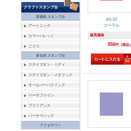
クラフトスタンプ台
普通紙 スタンプ台
AS-32
コーラル
アートニック
販売価格
カラーパレット
350
円
（税込
ニジコ
多目的 スタンプ台
ステイズオン・ミディ
ステイズオン・メタリック
オールパーパスインク
バーサファイン
ブリリアンス
バーサマジック
アクセサリー