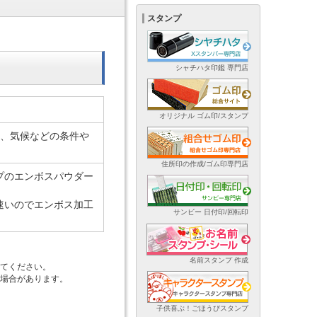
スタンプ
シャチハタ印鑑 専門店
オリジナル ゴム印/スタンプ
紙質、気候などの条件や
。
住所印の作成/ゴム印専門店
プのエンボスパウダー
速いのでエンボス加工
サンビー 日付印/回転印
名前スタンプ 作成
けてください。
る場合があります。
子供喜ぶ！ごほうびスタンプ