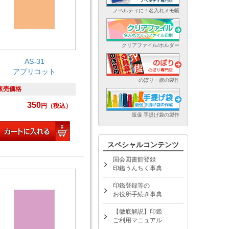
ノベルティに！名入れメモ帳
クリアファイル/ホルダー
AS-31
アプリコット
のぼり・旗の製作
販売価格
350
円
（税込）
販促 手提げ袋の製作
スペシャルコンテンツ
国会図書館登録
印鑑うんちく事典
印鑑登録等の
お役所手続き事典
【徹底解説】印鑑
ご利用マニュアル