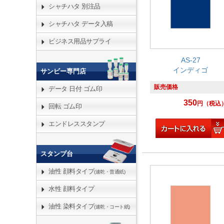
シャチハタ 別注品
シャチハタ データ入稿
ビジネス用品サプライ
AS-27
インディゴ
サンビー専門店
販売価格
データ 日付 ゴム印
350
円
（税込
回転 ゴム印
エンドレススタンプ
スタンプ台
油性 顔料タイプ
(速乾・普通紙)
水性 顔料タイプ
油性 染料タイプ
(速乾・コート紙)