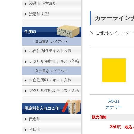
浸透印 正方形型
浸透印 丸型
カラーラインナ
住所印
ご使用のパソコン・
ヨコ書き レイアウト
木台住所印 テキスト入稿
アクリル住所印 テキスト入稿
タテ書き レイアウト
木台住所印 テキスト入稿
アクリル住所印 テキスト入稿
AS-11
カナリー
用途別名入れゴム印
販売価格
氏名印
350
円
（税込
科目印