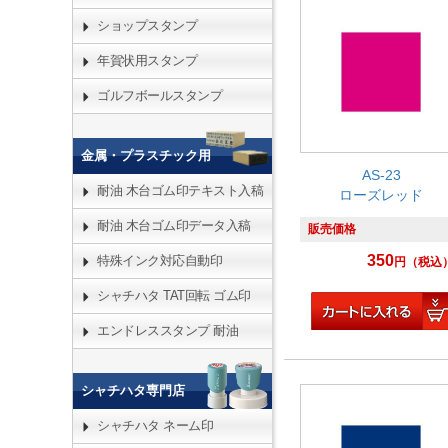
ショップスタンプ
年賀状用スタンプ
ゴルフボールスタンプ
金属・プラスチック用
AS-23
耐油 木台ゴム印テキスト入稿
ローズレッド
耐油 木台ゴム印データ入稿
販売価格
350
特殊インク対応自動印
円
（税込
シャチハタ TAT回転 ゴム印
エンドレススタンプ 耐油
シャチハタ専門店
シャチハタ ネーム印