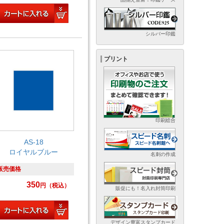
シルバー印鑑
プリント
印刷総合
AS-18
ロイヤルブルー
名刺の作成
販売価格
350
円
（税込）
販促にも！名入れ封筒印刷
デザイン豊富スタンプカード