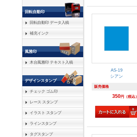
回転自動印
回転自動印 データ入稿
補充インク
風雅印
木台風雅印 テキスト入稿
AS-19
シアン
デザインスタンプ
販売価格
チェック ゴム印
350
円
（税込
レース スタンプ
イラスト スタンプ
ラインスタンプ
タグスタンプ