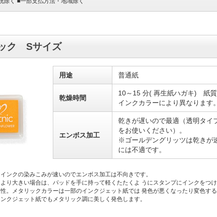
日・祝除く ■一部支払方法・地域除く
ック Sサイズ
用途
普通紙
10～15 分( 再生紙ハガキ) 
乾燥時間
インクカラーにより異なります
乾きが遅いので最適（透明タイ
をお使いください）。
エンボス加工
※ゴールデングリッツは乾きが
には不適です。
、インクの染みこみが速いのでエンボス加工は不向きです。
より大きい場合は、パッドを手に持って軽くたたくよ うにスタンプにインクをつ
性。メタリックカラーは一部のインクジェット紙では 発色が悪くなったり変色す
インクジェット紙でもメタリック調に美しく発色します。