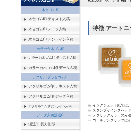
オリジナルゴム印
■18:00までのご注文 ■
木台ゴム印
木台ゴム印 テキスト入稿
特徴 アートニ
木台ゴム印 データ入稿
木台ゴム印 オンライン入稿
カラー台木ゴム印
カラー台木ゴム印 テキスト入稿
カラー台木ゴム印 データ入稿
アクリル/プラ台ゴム印
アクリルゴム印 テキスト入稿
アクリルゴム印 データ入稿
インクジェット紙では
アクリルゴム印オンライン入稿
スタンプがインクパッド
データ入稿浸透印
メタリックカラーのみ油
ゴールデングリッツは
浸透印 長方形型