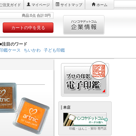
ご注文ガイド
マイページ
サイトマップ
ホーム
商品:0点 合計:0円
カートの中を見る
■注目のワード
印鑑ケース
ちいかわ
子ども印鑑
本店
印鑑・はんこ・実印 専門店