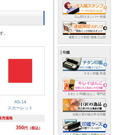
ゴム印/スタンパー 作成
す。
速乾インク対応 特殊ゴム印
印鑑
チタン印鑑 作成
かわいい印鑑/はんこ 専門店
AS-14
スカーレット
伝統と匠の技が作る印鑑
販売価格
350
円
（税込）
品揃え豊富！印鑑ケース