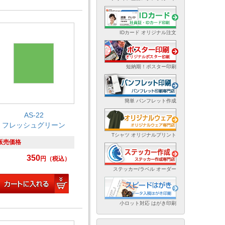
IDカード オリジナル注文
短納期！ポスター印刷
簡単 パンフレット作成
AS-22
フレッシュグリーン
Tシャツ オリジナルプリント
販売価格
350
円
（税込）
ステッカー/ラベル オーダー
小ロット対応 はがき印刷