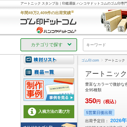
アートニック スタンプ台｜印鑑通販 ハンコヤドットコムのゴム印専
※
年間49万2,409件の出荷実績
カテゴリで探す
ゴム印.com
アートニック
アートニッ
豊富なカラーで微妙な
全95種類
350
円
（税込）
入稿方法の選び方
5営業日後出荷
2026
出荷予定日：