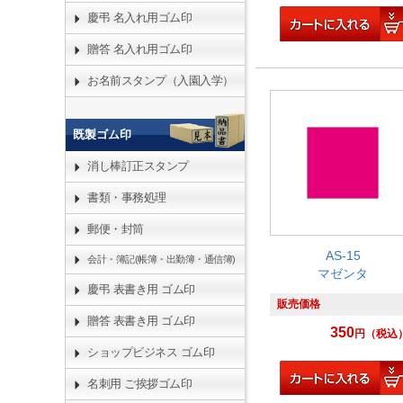
慶弔 名入れ用ゴム印
贈答 名入れ用ゴム印
お名前スタンプ（入園入学）
既製ゴム印
消し棒訂正スタンプ
書類・事務処理
郵便・封筒
AS-15
会計・簿記(帳簿・出勤簿・通信簿)
マゼンタ
慶弔 表書き用 ゴム印
販売価格
贈答 表書き用 ゴム印
350
円
（税込
ショップビジネス ゴム印
名刺用 ご挨拶ゴム印