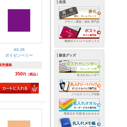
生活
デザイン豊富！表札 専門店
郵便ポスト/メールボックス
AS-26
ボイゼンベリー
販促グッズ
販売価格
350
円
（税込）
名入れカレンダー
ノベルティバッグ印刷
簡単注文 年賀/名入れタオル