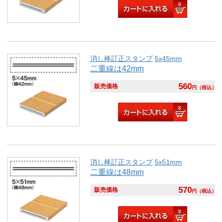
消し棒訂正スタンプ
5x45mm
二重線は42mm
560
販売価格
円
（税込）
消し棒訂正スタンプ
5x51mm
二重線は48mm
570
販売価格
円
（税込）