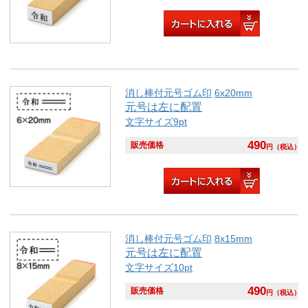
消し棒付元号ゴム印
6x20mm
元号は左に配置
文字サイズ9pt
490
販売価格
円
（税込）
消し棒付元号ゴム印
8x15mm
元号は左に配置
文字サイズ10pt
490
販売価格
円
（税込）