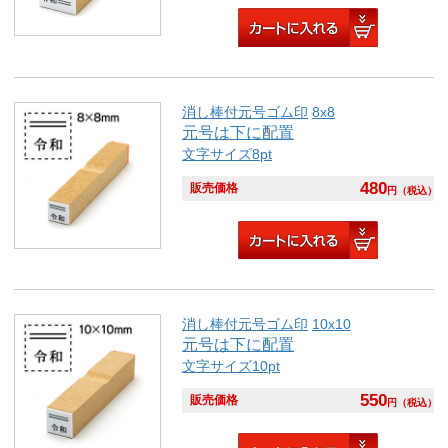
消し棒付元号ゴム印
8x8
元号は下に配置
文字サイズ8pt
480
販売価格
円
（税込）
消し棒付元号ゴム印
10x10
元号は下に配置
文字サイズ10pt
550
販売価格
円
（税込）