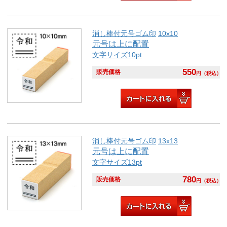
消し棒付元号ゴム印
10x10
元号は上に配置
文字サイズ10pt
550
販売価格
円
（税込）
消し棒付元号ゴム印
13x13
元号は上に配置
文字サイズ13pt
780
販売価格
円
（税込）