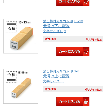
消し棒付元号ゴム印
13x13
元号は下に配置
文字サイズ13pt
780
販売価格
円
（税込）
消し棒付元号ゴム印
8x8
元号は上に配置
文字サイズ8pt
480
販売価格
円
（税込）