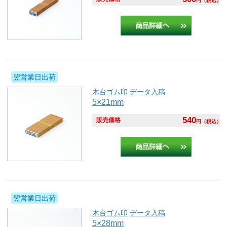
円
（税込）
翌営業日出荷
木台ゴム印
データ入稿
5×21mm
540
販売価格
円
（税込）
翌営業日出荷
木台ゴム印
データ入稿
5×28mm