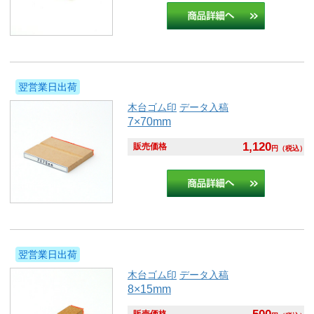
翌営業日出荷
木台ゴム印
データ入稿
7×70mm
1,120
販売価格
円
（税込）
翌営業日出荷
木台ゴム印
データ入稿
8×15mm