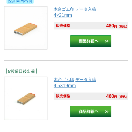
翌営業日出荷
木台ゴム印
データ入稿
4×21mm
480
販売価格
円
（税込）
5営業日後出荷
木台ゴム印
データ入稿
4.5×19mm
460
販売価格
円
（税込）