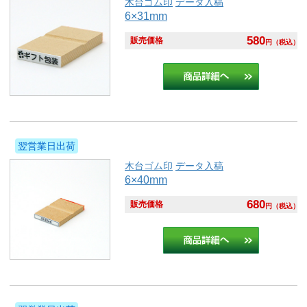
木台ゴム印
データ入稿
6×31mm
580
販売価格
円
（税込）
翌営業日出荷
木台ゴム印
データ入稿
6×40mm
680
販売価格
円
（税込）