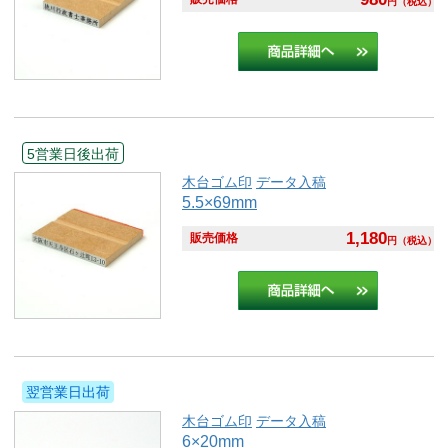
円
（税込）
5営業日後出荷
木台ゴム印
データ入稿
5.5×69mm
1,180
販売価格
円
（税込）
翌営業日出荷
木台ゴム印
データ入稿
6×20mm