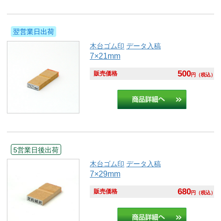
翌営業日出荷
木台ゴム印
データ入稿
7×21mm
500
販売価格
円
（税込）
5営業日後出荷
木台ゴム印
データ入稿
7×29mm
680
販売価格
円
（税込）