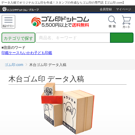
データ入稿でオリジナルゴム印を作成！スタンプの作成ならゴム印の専門店【ゴム印.com】
会員登録
マイページ
カテゴリで探す
■注目のワード
印鑑ケース
ちいかわ
子ども印鑑
ゴム印.com
木台ゴム印 データ入稿
木台ゴム印 データ入稿