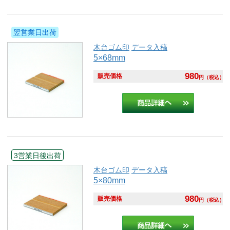
翌営業日出荷
木台ゴム印
データ入稿
5×68mm
980
販売価格
円
（税込）
3営業日後出荷
木台ゴム印
データ入稿
5×80mm
980
販売価格
円
（税込）