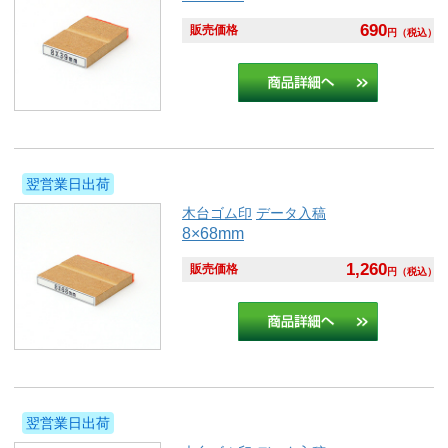
690
販売価格
円
（税込）
翌営業日出荷
木台ゴム印
データ入稿
8×68mm
1,260
販売価格
円
（税込）
翌営業日出荷