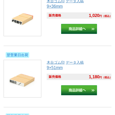
木台ゴム印
データ入稿
9×36mm
1,020
販売価格
円
（税込）
翌営業日出荷
木台ゴム印
データ入稿
9×51mm
1,180
販売価格
円
（税込）