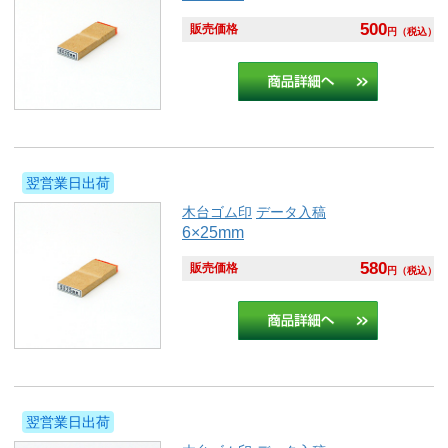
500
販売価格
円
（税込）
翌営業日出荷
木台ゴム印
データ入稿
6×25mm
580
販売価格
円
（税込）
翌営業日出荷