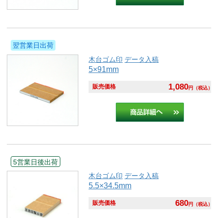
翌営業日出荷
木台ゴム印
データ入稿
5×91mm
1,080
販売価格
円
（税込）
5営業日後出荷
木台ゴム印
データ入稿
5.5×34.5mm
680
販売価格
円
（税込）