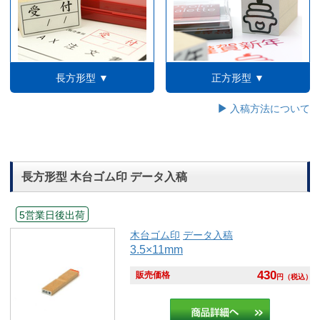
長方形型 ▼
正方形型 ▼
入稿方法について
長方形型 木台ゴム印 データ入稿
5営業日後出荷
木台ゴム印
データ入稿
3.5×11mm
430
販売価格
円
（税込）