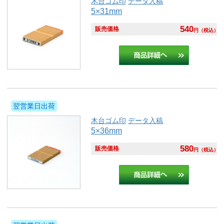
木台ゴム印
データ入稿
5×31mm
540
販売価格
円
（税込）
翌営業日出荷
木台ゴム印
データ入稿
5×36mm
580
販売価格
円
（税込）