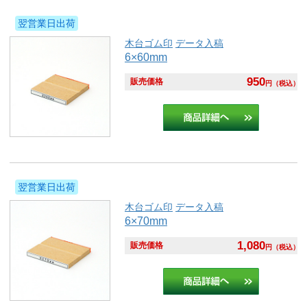
翌営業日出荷
木台ゴム印
データ入稿
6×60mm
950
販売価格
円
（税込）
翌営業日出荷
木台ゴム印
データ入稿
6×70mm
1,080
販売価格
円
（税込）