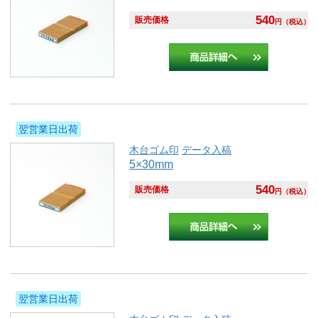
540
販売価格
円
（税込）
翌営業日出荷
木台ゴム印
データ入稿
5×30mm
540
販売価格
円
（税込）
翌営業日出荷