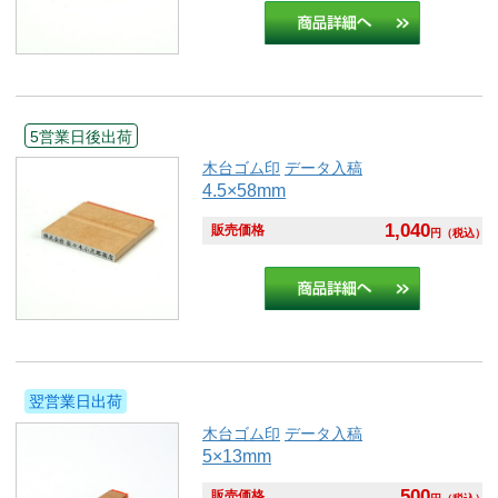
5営業日後出荷
木台ゴム印
データ入稿
4.5×58mm
1,040
販売価格
円
（税込）
翌営業日出荷
木台ゴム印
データ入稿
5×13mm
500
販売価格