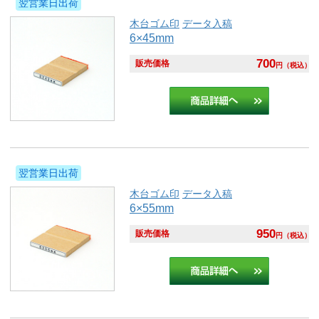
翌営業日出荷
木台ゴム印
データ入稿
6×45mm
700
販売価格
円
（税込）
翌営業日出荷
木台ゴム印
データ入稿
6×55mm
950
販売価格
円
（税込）