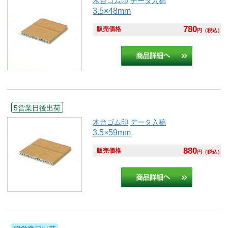
木台ゴム印
データ入稿
3.5×48mm
780
販売価格
円
（税込）
5営業日後出荷
木台ゴム印
データ入稿
3.5×59mm
880
販売価格
円
（税込）