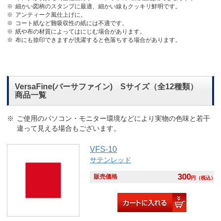
細かい図柄のスタンプに最適、細かい線もクッキリ鮮明です。
アンティーク風仕上げに。
コート紙など難吸収性の紙には不適です。
紙や布の材質によってはにじむ場合があります。
布にも捺印できますが洗濯すると色落ちする場合があります。
VersaFine(バーサファイン) Sサイズ（全12種類）
商品一覧
ご使用のパソコン・モニター環境などにより実物の色味と若干
違って見える場合もございます。
VFS-10
サテンレッド
300
販売価格
円
（税込）