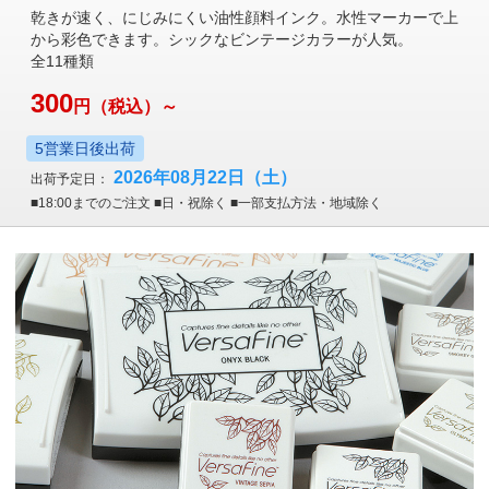
乾きが速く、にじみにくい油性顔料インク。水性マーカーで上
から彩色できます。シックなビンテージカラーが人気。
全11種類
300
円
（税込）～
5営業日後出荷
2026年08月22日
（土）
出荷予定日：
■18:00までのご注文 ■日・祝除く ■一部支払方法・地域除く