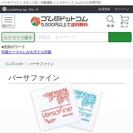
バーサファイン スタンプ台｜印鑑通販 ハンコヤドットコムのゴム印専門店
会員登録
マイページ
カテゴリで探す
■注目のワード
印鑑ケース
ちいかわ
子ども印鑑
ゴム印.com
バーサファイン
バーサファイン