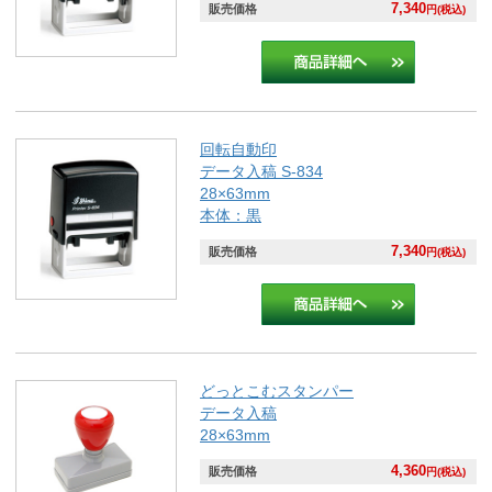
7,340
販売価格
円(税込)
回転自動印
データ入稿 S-834
28×63mm
本体：黒
7,340
販売価格
円(税込)
どっとこむスタンパー
データ入稿
28×63mm
4,360
販売価格
円(税込)