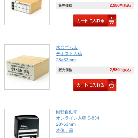
2,980
販売価格
円(税込)
木台ゴム印
テキスト入稿
28×63mm
2,980
販売価格
円(税込)
回転自動印
オンライン入稿 S-834
28×63mm
本体：黒