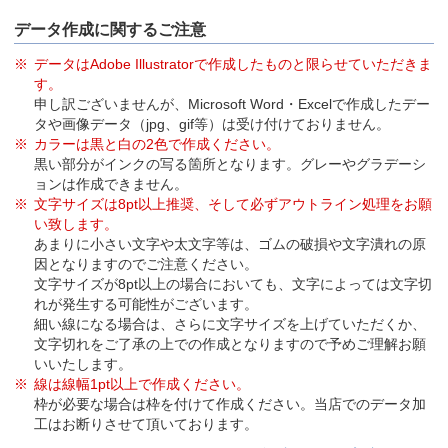
データ作成に関するご注意
データはAdobe Illustratorで作成したものと限らせていただきま
す。
申し訳ございませんが、Microsoft Word・Excelで作成したデー
タや画像データ（jpg、gif等）は受け付けておりません。
カラーは黒と白の2色で作成ください。
黒い部分がインクの写る箇所となります。グレーやグラデーシ
ョンは作成できません。
文字サイズは8pt以上推奨、そして必ずアウトライン処理をお願
い致します。
あまりに小さい文字や太文字等は、ゴムの破損や文字潰れの原
因となりますのでご注意ください。
文字サイズが8pt以上の場合においても、文字によっては文字切
れが発生する可能性がございます。
細い線になる場合は、さらに文字サイズを上げていただくか、
文字切れをご了承の上での作成となりますので予めご理解お願
いいたします。
線は線幅1pt以上で作成ください。
枠が必要な場合は枠を付けて作成ください。当店でのデータ加
工はお断りさせて頂いております。