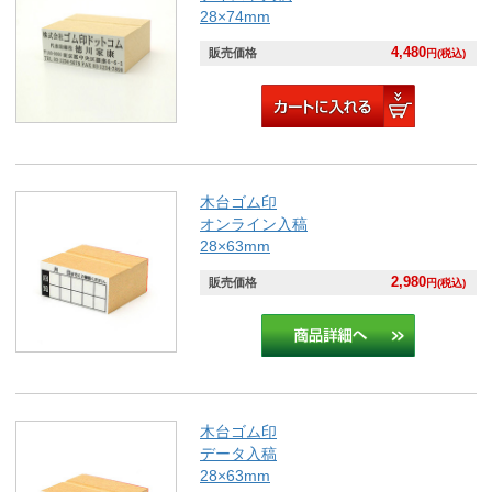
28×74mm
4,480
販売価格
円(税込)
木台ゴム印
オンライン入稿
28×63mm
2,980
販売価格
円(税込)
木台ゴム印
データ入稿
28×63mm