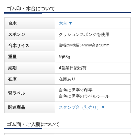
ゴム印・木台について
台木
木台 ▼
スポンジ
クッションスポンジを使用
台木サイズ
縦幅29×横幅64mm×高さ58mm
重量
約65g
納期
4営業日後出荷
在庫
在庫あり
白色に黒字で印字
背ラベル
白色に黒字のラベルシール
関連商品
スタンプ台（別売り）▼
ゴム面・ご入稿について