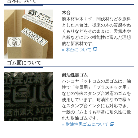
台木について
木台
廃木材や木くず、間伐材などを原料
とした木台は、従来の木の質感やぬ
くもりなどをそのままに、天然木や
合板などに比べ機能性に富んだ理想
的な新素材です。
» 木台について
ゴム面について
耐油性黒ゴム
ハンコヤドットコムの黒ゴムは、油
性で「金属用」「プラスチック用」
などの特殊スタンプ台対応のゴムを
使用しています。耐油性なので様々
なスタンプ台インクにも対応でき、
一般のゴムよりも非常に耐久性に優
れた耐油ゴムです。
» 耐油性黒ゴムについて