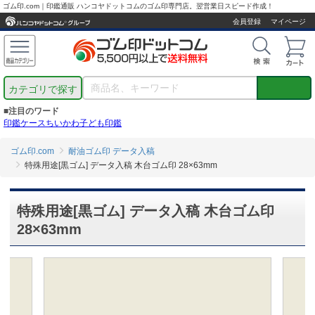
ゴム印.com｜印鑑通販 ハンコヤドットコムのゴム印専門店。翌営業日スピード作成！
会員登録
マイページ
カテゴリで探す
■注目のワード
印鑑ケース
ちいかわ
子ども印鑑
ゴム印.com
耐油ゴム印 データ入稿
特殊用途[黒ゴム] データ入稿 木台ゴム印 28×63mm
特殊用途[黒ゴム] データ入稿 木台ゴム印
28×63mm