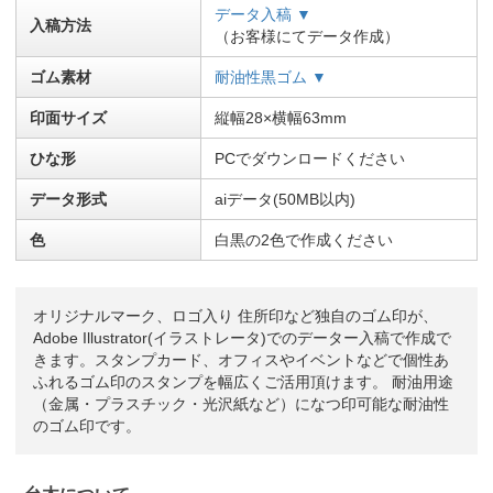
データ入稿 ▼
入稿方法
（お客様にてデータ作成）
ゴム素材
耐油性黒ゴム ▼
印面サイズ
縦幅28×横幅63mm
ひな形
PCでダウンロードください
データ形式
aiデータ(50MB以内)
色
白黒の2色で作成ください
オリジナルマーク、ロゴ入り 住所印など独自のゴム印が、
Adobe Illustrator(イラストレータ)でのデーター入稿で作成で
きます。スタンプカード、オフィスやイベントなどで個性あ
ふれるゴム印のスタンプを幅広くご活用頂けます。 耐油用途
（金属・プラスチック・光沢紙など）になつ印可能な耐油性
のゴム印です。