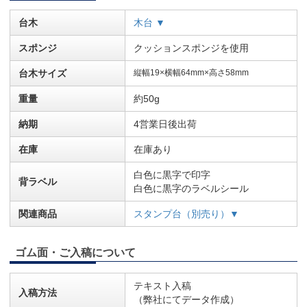
台木
木台 ▼
スポンジ
クッションスポンジを使用
台木サイズ
縦幅19×横幅64mm×高さ58mm
重量
約50g
納期
4営業日後出荷
在庫
在庫あり
白色に黒字で印字
背ラベル
白色に黒字のラベルシール
関連商品
スタンプ台（別売り）▼
ゴム面・ご入稿について
テキスト入稿
入稿方法
（弊社にてデータ作成）