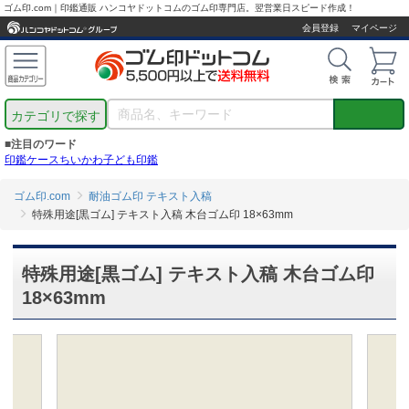
ゴム印.com｜印鑑通販 ハンコヤドットコムのゴム印専門店。翌営業日スピード作成！
会員登録
マイページ
カテゴリで探す
■注目のワード
印鑑ケース
ちいかわ
子ども印鑑
ゴム印.com
耐油ゴム印 テキスト入稿
特殊用途[黒ゴム] テキスト入稿 木台ゴム印 18×63mm
特殊用途[黒ゴム] テキスト入稿 木台ゴム印
18×63mm