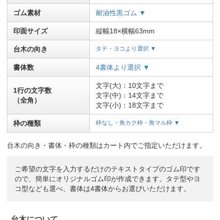
ゴム素材
耐油性黒ゴム ▼
印面サイズ
縦幅18×横幅63mm
台木の向き
タテ・ヨコより選択 ▼
書体数
4書体より選択 ▼
文字(大)：10文字まで
1行の文字数
文字(中)：14文字まで
（全角）
文字(小)：18文字まで
枠の種類
枠なし・角カク枠・角マル枠 ▼
台木の向き・書体・枠の種類はカート内でご指定いただけます。
ご希望の文字を入力するだけのテキストタイプのゴム印です
ので、簡単にオリジナルゴム印が作成できます。タテ型やヨ
コ型なども選べ、書体は4書体からお選びいただけます。
台木について