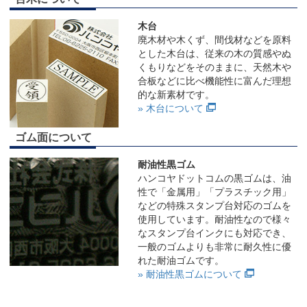
木台
廃木材や木くず、間伐材などを原料
とした木台は、従来の木の質感やぬ
くもりなどをそのままに、天然木や
合板などに比べ機能性に富んだ理想
的な新素材です。
» 木台について
ゴム面について
耐油性黒ゴム
ハンコヤドットコムの黒ゴムは、油
性で「金属用」「プラスチック用」
などの特殊スタンプ台対応のゴムを
使用しています。耐油性なので様々
なスタンプ台インクにも対応でき、
一般のゴムよりも非常に耐久性に優
れた耐油ゴムです。
» 耐油性黒ゴムについて