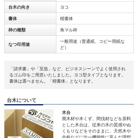
台木の向き
ヨコ
書体
楷書体
枠の種類
角マル枠
一般用途（普通紙、コピー用紙な
なつ印用途
ど）
「請求書」や「至急」など、ビジネスシーンでよく使用され
るゴム印をご用意いたしました。ヨコ型タイプとなります。
書体は選べません。「楷書体」となります。
台木について
木台
廃木材や木くず、間伐材などを原料
とした木台は、従来の木の質感やぬ
くもりなどをそのままに、天然木や
合板などに比べ機能性に富んだ理想