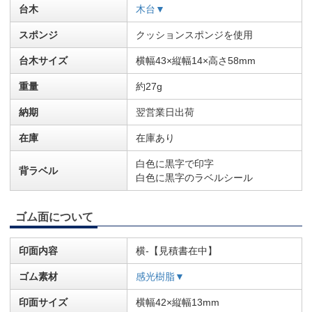
台木
木台▼
スポンジ
クッションスポンジを使用
台木サイズ
横幅43×縦幅14×高さ58mm
重量
約27g
納期
翌営業日出荷
在庫
在庫あり
白色に黒字で印字
背ラベル
白色に黒字のラベルシール
ゴム面について
印面内容
横-【見積書在中】
ゴム素材
感光樹脂▼
印面サイズ
横幅42×縦幅13mm