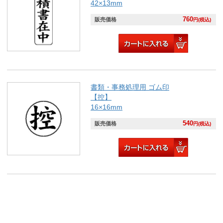
42×13mm
760
販売価格
円(税込)
書類・事務処理用 ゴム印
【控】
16×16mm
540
販売価格
円(税込)