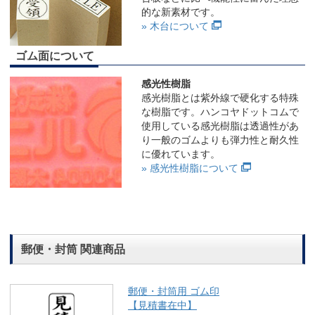
的な新素材です。
» 木台について
ゴム面について
感光性樹脂
感光樹脂とは紫外線で硬化する特殊
な樹脂です。ハンコヤドットコムで
使用している感光樹脂は透過性があ
り一般のゴムよりも弾力性と耐久性
に優れています。
» 感光性樹脂について
郵便・封筒 関連商品
郵便・封筒用 ゴム印
【見積書在中】