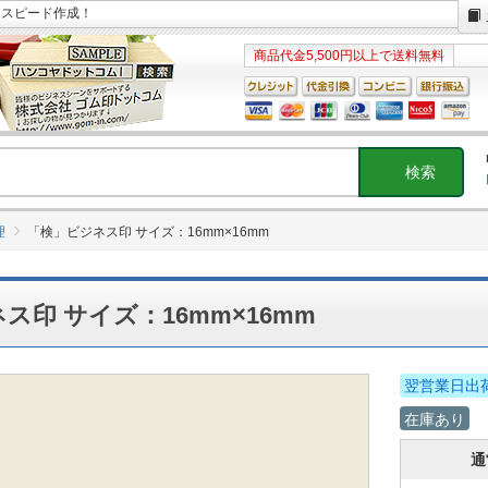
日スピード作成！
商品代金5,500円以上で送料無料
理
「検」ビジネス印 サイズ：16mm×16mm
ス印 サイズ：16mm×16mm
翌営業日出
在庫あり
通