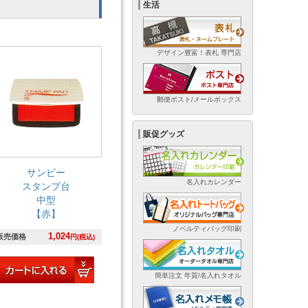
生活
デザイン豊富！表札 専門店
郵便ポスト/メールボックス
販促グッズ
サンビー
名入れカレンダー
スタンプ台
中型
【赤】
ノベルティバッグ印刷
1,024
販売価格
円(税込)
簡単注文 年賀/名入れタオル