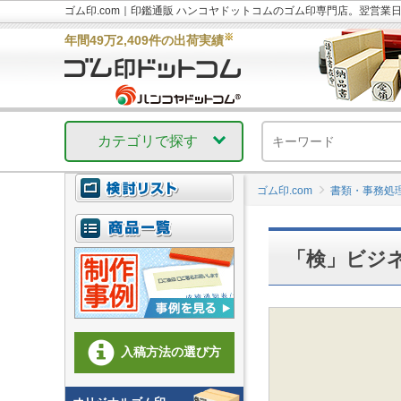
ゴム印.com｜印鑑通販 ハンコヤドットコムのゴム印専門店。翌営業
※
年間49万2,409件の出荷実績
カテゴリで探す
ゴム印.com
書類・事務処
「検」ビジネ
入稿方法の選び方