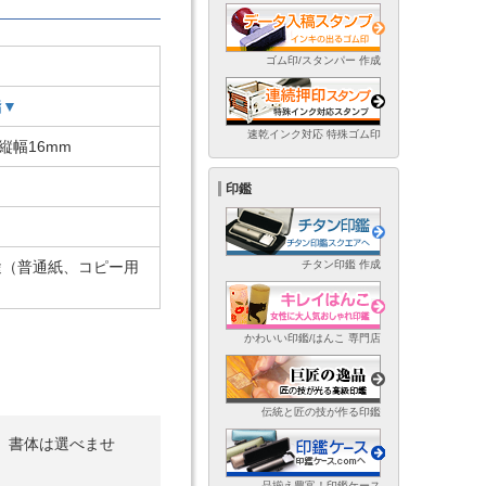
ゴム印/スタンパー 作成
脂▼
速乾インク対応 特殊ゴム印
×縦幅16mm
印鑑
途（普通紙、コピー用
チタン印鑑 作成
）
かわいい印鑑/はんこ 専門店
伝統と匠の技が作る印鑑
。書体は選べませ
品揃え豊富！印鑑ケース