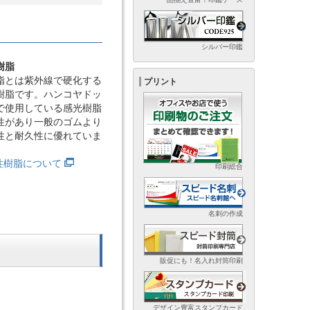
シルバー印鑑
樹脂
脂とは紫外線で硬化する
プリント
樹脂です。ハンコヤドッ
で使用している感光樹脂
性があり一般のゴムより
性と耐久性に優れていま
光性樹脂について
印刷総合
名刺の作成
販促にも！名入れ封筒印刷
デザイン豊富スタンプカード