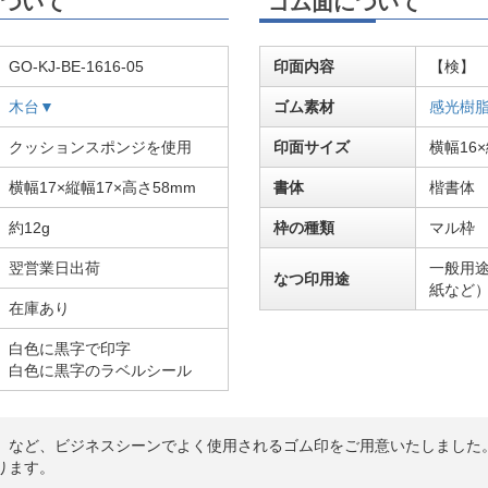
ついて
ゴム面について
GO-KJ-BE-1616-05
印面内容
【検】
木台▼
ゴム素材
感光樹
クッションスポンジを使用
印面サイズ
横幅16
横幅17×縦幅17×高さ58mm
書体
楷書体
約12g
枠の種類
マル枠
翌営業日出荷
一般用
なつ印用途
紙など
在庫あり
白色に黒字で印字
白色に黒字のラベルシール
」など、ビジネスシーンでよく使用されるゴム印をご用意いたしました
ります。