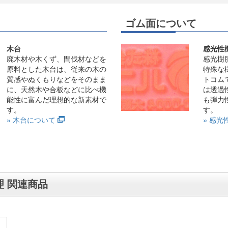
ゴム面について
木台
感光性
廃木材や木くず、間伐材などを
感光樹
原料とした木台は、従来の木の
特殊な
質感やぬくもりなどをそのまま
トコム
に、天然木や合板などに比べ機
は透過
能性に富んだ理想的な新素材で
も弾力
す。
す。
» 木台について
» 感
 関連商品