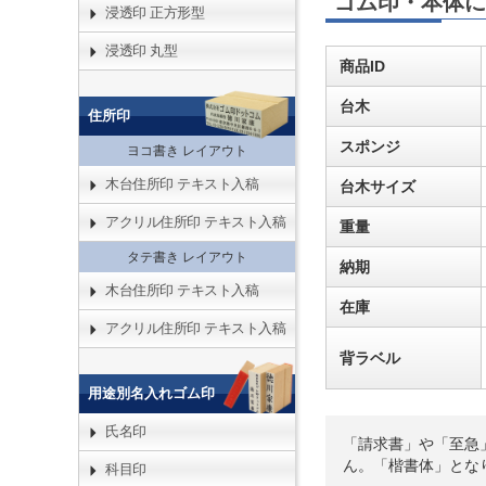
ゴム印・本体に
浸透印 正方形型
浸透印 丸型
商品ID
台木
住所印
スポンジ
ヨコ書き レイアウト
木台住所印 テキスト入稿
台木サイズ
アクリル住所印 テキスト入稿
重量
タテ書き レイアウト
納期
木台住所印 テキスト入稿
在庫
アクリル住所印 テキスト入稿
背ラベル
用途別名入れゴム印
氏名印
「請求書」や「至急
ん。「楷書体」とな
科目印