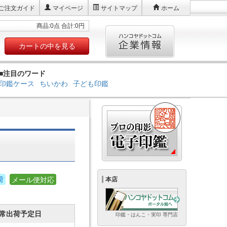
ご注文ガイド
マイページ
サイトマップ
ホーム
商品:0点 合計:0円
カートの中を見る
■注目のワード
印鑑ケース
ちいかわ
子ども印鑑
荷
メール便対応
本店
常出荷予定日
印鑑・はんこ・実印 専門店