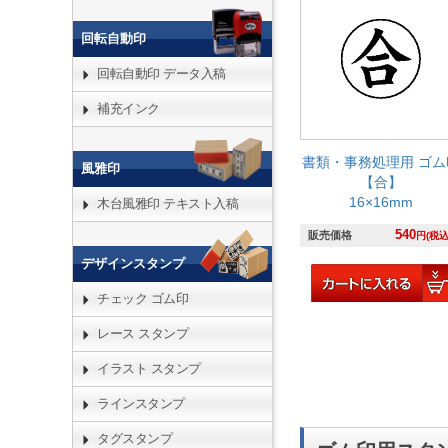
回転自動印
回転自動印 データ入稿
補充インク
書類・事務処理用 ゴム
風雅印
【合】
16×16mm
木台風雅印 テキスト入稿
540
販売価格
円(税込
デザインスタンプ
チェック ゴム印
レース スタンプ
イラスト スタンプ
ラインスタンプ
タグスタンプ