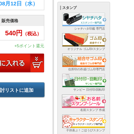
年08月12日
（水）
スタンプ
販売価格
シャチハタ印鑑 専門店
540
円
（税込）
+5ポイント還元
オリジナル ゴム印/スタンプ
住所印の作成/ゴム印専門店
討リストに追加
サンビー 日付印/回転印
名前スタンプ 作成
子供喜ぶ！ごほうびスタンプ