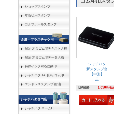
ゴム印用スタ
ショップスタンプ
年賀状用スタンプ
ゴルフボールスタンプ
金属・プラスチック用
耐油 木台ゴム印テキスト入稿
耐油 木台ゴム印データ入稿
シャチハタ
特殊インク対応自動印
新スタンプ台
【中形】
シャチハタ TAT回転 ゴム印
黒
エンドレススタンプ 耐油
1,050
販売価格
円(税込
シャチハタ専門店
シャチハタ ネーム印