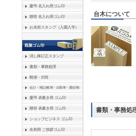
慶弔 名入れ用ゴム印
台木について
贈答 名入れ用ゴム印
お名前スタンプ（入園入学）
既製ゴム印
消し棒訂正スタンプ
書類・事務処理
郵便・封筒
会計・簿記(帳簿・出勤簿・通信簿)
慶弔 表書き用 ゴム印
贈答 表書き用 ゴム印
書類・事務処理
ショップビジネス ゴム印
名刺用 ご挨拶ゴム印