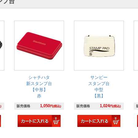
ンプ台
シャチハタ
サンビー
新スタンプ台
スタンプ台
【中形】
中型
赤
【黒】
1,050
1,024
販売価格
販売価格
)
円(税込)
円(税込)