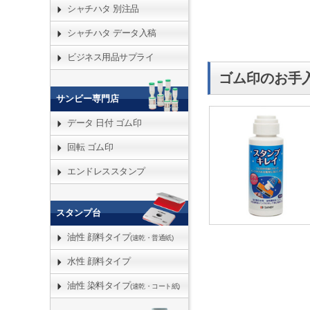
シャチハタ 別注品
シャチハタ データ入稿
ビジネス用品サプライ
ゴム印のお手
サンビー専門店
データ 日付 ゴム印
回転 ゴム印
エンドレススタンプ
スタンプ台
油性 顔料タイプ
(速乾・普通紙)
水性 顔料タイプ
油性 染料タイプ
(速乾・コート紙)