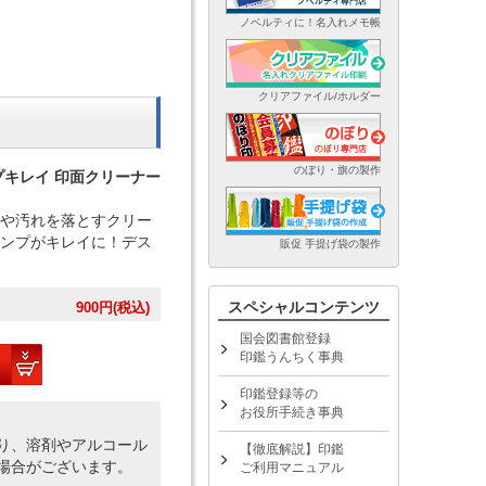
ノベルティに！名入れメモ帳
クリアファイル/ホルダー
のぼり・旗の製作
プキレイ 印面クリーナー
や汚れを落とすクリー
ンプがキレイに！デス
販促 手提げ袋の製作
スペシャルコンテンツ
900
円(税込)
国会図書館登録
印鑑うんちく事典
印鑑登録等の
お役所手続き事典
り、溶剤やアルコール
【徹底解説】印鑑
場合がございます。
ご利用マニュアル