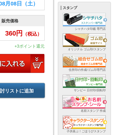
年08月08日
（土）
スタンプ
販売価格
シャチハタ印鑑 専門店
360
円
（税込）
+3ポイント還元
オリジナル ゴム印/スタンプ
住所印の作成/ゴム印専門店
討リストに追加
サンビー 日付印/回転印
名前スタンプ 作成
子供喜ぶ！ごほうびスタンプ