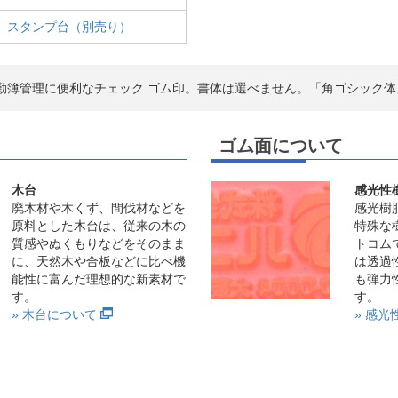
スタンプ台（別売り）
勤簿管理に便利なチェック ゴム印。書体は選べません。「角ゴシック体
ゴム面について
木台
感光性
廃木材や木くず、間伐材などを
感光樹
原料とした木台は、従来の木の
特殊な
質感やぬくもりなどをそのまま
トコム
に、天然木や合板などに比べ機
は透過
能性に富んだ理想的な新素材で
も弾力
す。
す。
» 木台について
» 感