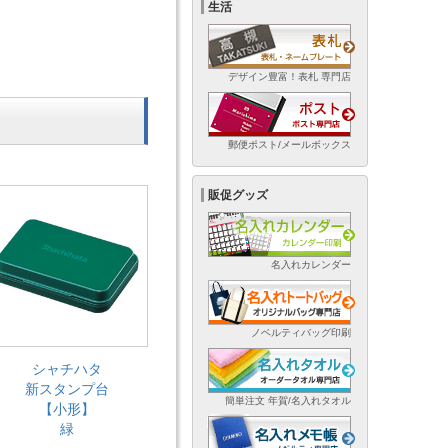
生活
デザイン豊富！表札 専門店
郵便ポスト/メールボックス
販促グッズ
名入れカレンダー
ノベルティバッグ印刷
シャチハタ
新スタンプ台
簡単注文 年賀/名入れタオル
【小形】
緑