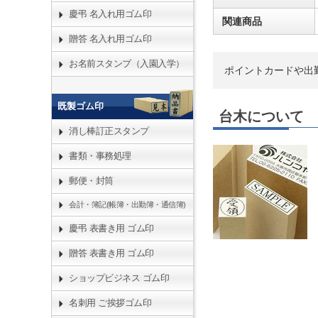
慶弔 名入れ用ゴム印
関連商品
贈答 名入れ用ゴム印
お名前スタンプ（入園入学）
ポイントカードや出
既製ゴム印
台木について
消し棒訂正スタンプ
書類・事務処理
郵便・封筒
会計・簿記(帳簿・出勤簿・通信簿)
慶弔 表書き用 ゴム印
贈答 表書き用 ゴム印
ショップビジネス ゴム印
名刺用 ご挨拶ゴム印