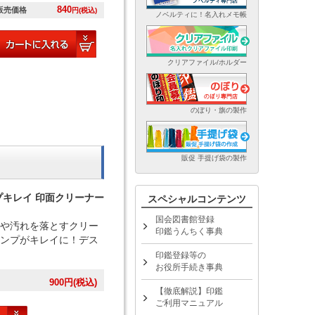
840
販売価格
円(税込)
ノベルティに！名入れメモ帳
クリアファイル/ホルダー
のぼり・旗の製作
販促 手提げ袋の製作
プキレイ 印面クリーナー
スペシャルコンテンツ
国会図書館登録
や汚れを落とすクリー
印鑑うんちく事典
ンプがキレイに！デス
印鑑登録等の
お役所手続き事典
900
円(税込)
【徹底解説】印鑑
ご利用マニュアル