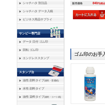
シャチハタ 別注品
840
販売価格
円(税込
シャチハタ データ入稿
ビジネス用品サプライ
サンビー専門店
データ 日付 ゴム印
回転 ゴム印
ゴム印のお手
エンドレススタンプ
スタンプ台
油性 顔料タイプ
(速乾・普通紙)
水性 顔料タイプ
油性 染料タイプ
(速乾・コート紙)