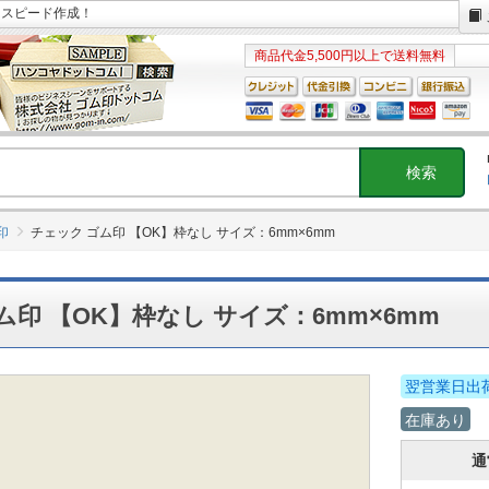
日スピード作成！
商品代金5,500円以上で送料無料
印
チェック ゴム印 【OK】枠なし サイズ：6mm×6mm
ム印 【OK】枠なし サイズ：6mm×6mm
翌営業日出
在庫あり
通