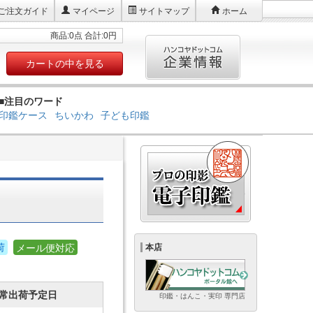
ご注文ガイド
マイページ
サイトマップ
ホーム
商品:0点 合計:0円
カートの中を見る
■注目のワード
印鑑ケース
ちいかわ
子ども印鑑
荷
メール便対応
本店
常出荷予定日
印鑑・はんこ・実印 専門店