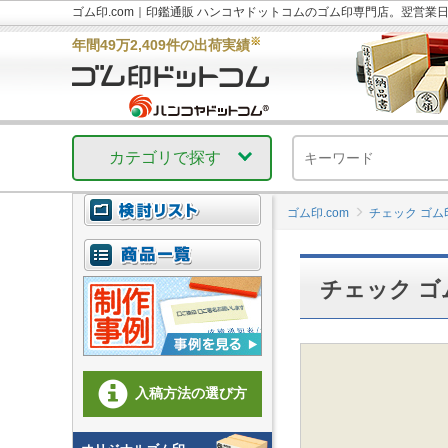
ゴム印.com｜印鑑通販 ハンコヤドットコムのゴム印専門店。翌営業
※
年間49万2,409件の出荷実績
カテゴリで探す
ゴム印.com
チェック ゴム
チェック ゴ
入稿方法の選び方