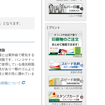
シルバー印鑑
」となります。
プリント
樹脂
脂とは紫外線で硬化する
印刷総合
樹脂です。ハンコヤドッ
で使用している感光樹脂
性があり一般のゴムより
名刺の作成
性と耐久性に優れていま
光性樹脂について
販促にも！名入れ封筒印刷
デザイン豊富スタンプカード