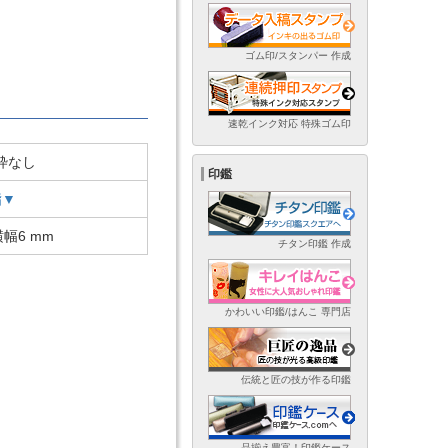
ゴム印/スタンパー 作成
速乾インク対応 特殊ゴム印
枠なし
印鑑
脂▼
幅6 mm
チタン印鑑 作成
かわいい印鑑/はんこ 専門店
伝統と匠の技が作る印鑑
品揃え豊富！印鑑ケース