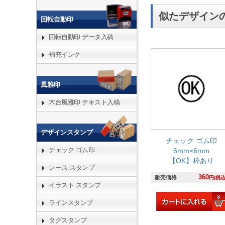
似たデザイン
回転自動印
回転自動印 データ入稿
補充インク
風雅印
木台風雅印 テキスト入稿
デザインスタンプ
チェック ゴム印
チェック ゴム印
6mm×6mm
【OK】枠あり
レース スタンプ
360
販売価格
円(税込
イラスト スタンプ
ラインスタンプ
タグスタンプ