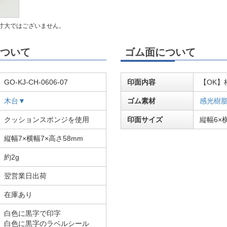
寸大ではございません。
ついて
ゴム面について
GO-KJ-CH-0606-07
印面内容
【OK】
木台▼
ゴム素材
感光樹
クッションスポンジを使用
印面サイズ
縦幅6×横
縦幅7×横幅7×高さ58mm
約2g
翌営業日出荷
在庫あり
白色に黒字で印字
白色に黒字のラベルシール