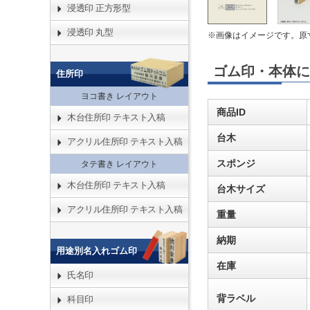
浸透印 正方形型
浸透印 丸型
※画像はイメージです。原
ゴム印・本体に
住所印
ヨコ書き レイアウト
商品ID
木台住所印 テキスト入稿
台木
アクリル住所印 テキスト入稿
スポンジ
タテ書き レイアウト
木台住所印 テキスト入稿
台木サイズ
アクリル住所印 テキスト入稿
重量
納期
用途別名入れゴム印
在庫
氏名印
背ラベル
科目印