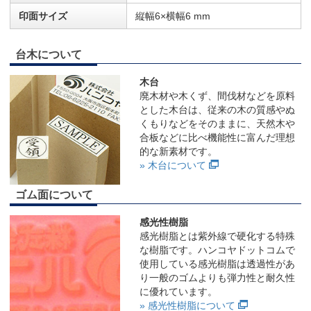
印面サイズ
縦幅6×横幅6 mm
台木について
木台
廃木材や木くず、間伐材などを原料
とした木台は、従来の木の質感やぬ
くもりなどをそのままに、天然木や
合板などに比べ機能性に富んだ理想
的な新素材です。
» 木台について
ゴム面について
感光性樹脂
感光樹脂とは紫外線で硬化する特殊
な樹脂です。ハンコヤドットコムで
使用している感光樹脂は透過性があ
り一般のゴムよりも弾力性と耐久性
に優れています。
» 感光性樹脂について