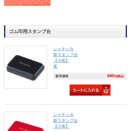
ゴム印用スタンプ台
シャチハタ
新スタンプ台
【小形】
黒
840
販売価格
円(税込)
シャチハタ
新スタンプ台
【小形】