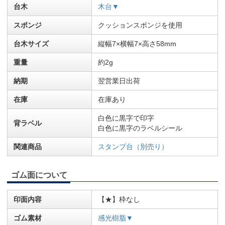
台木
木台▼
スポンジ
クッションスポンジを使用
台木サイズ
縦幅7×横幅7×高さ58mm
重量
約2g
納期
翌営業日出荷
在庫
在庫あり
白色に黒字で印字
背ラベル
白色に黒字のラベルシール
関連商品
スタンプ台（別売り）
ゴム面について
印面内容
【★】枠なし
ゴム素材
感光樹脂▼