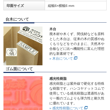
印面サイズ
縦幅6×横幅6 mm
台木について
木台
廃木材や木くず、間伐材などを原料
とした木台は、従来の木の質感やぬ
くもりなどをそのままに、天然木や
合板などに比べ機能性に富んだ理想
的な新素材です。
» 木台について
ゴム面について
感光性樹脂
感光樹脂とは紫外線で硬化する特殊
な樹脂です。ハンコヤドットコムで
使用している感光樹脂は透過性があ
り一般のゴムよりも弾力性と耐久性
に優れています。
» 感光性樹脂について