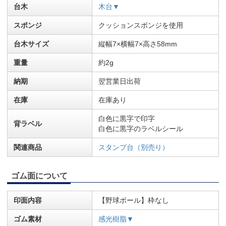
台木
木台▼
スポンジ
クッションスポンジを使用
台木サイズ
縦幅7×横幅7×高さ58mm
重量
約2g
納期
翌営業日出荷
在庫
在庫あり
白色に黒字で印字
背ラベル
白色に黒字のラベルシール
関連商品
スタンプ台（別売り）
ゴム面について
印面内容
【野球ボール】枠なし
ゴム素材
感光樹脂▼