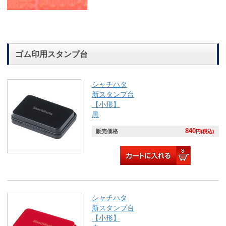
ゴム印用スタンプ台
シャチハタ
新スタンプ台
【小形】
黒
840
販売価格
円(税込)
シャチハタ
新スタンプ台
【小形】