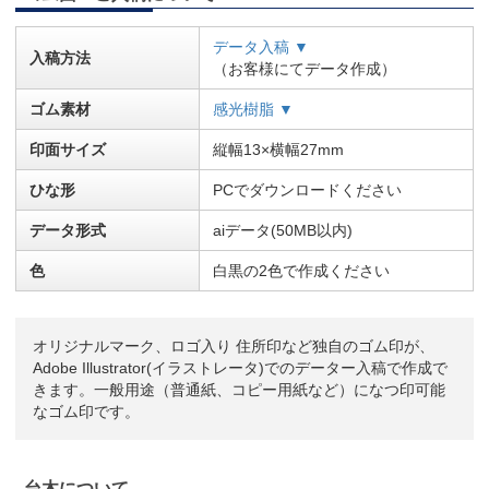
データ入稿 ▼
入稿方法
（お客様にてデータ作成）
ゴム素材
感光樹脂 ▼
印面サイズ
縦幅13×横幅27mm
ひな形
PCでダウンロードください
データ形式
aiデータ(50MB以内)
色
白黒の2色で作成ください
オリジナルマーク、ロゴ入り 住所印など独自のゴム印が、
Adobe Illustrator(イラストレータ)でのデーター入稿で作成で
きます。一般用途（普通紙、コピー用紙など）になつ印可能
なゴム印です。
台木について