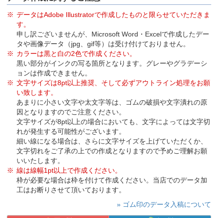
データはAdobe Illustratorで作成したものと限らせていただきま
す。
申し訳ございませんが、Microsoft Word・Excelで作成したデー
タや画像データ（jpg、gif等）は受け付けておりません。
カラーは黒と白の2色で作成ください。
黒い部分がインクの写る箇所となります。グレーやグラデーシ
ョンは作成できません。
文字サイズは8pt以上推奨、そして必ずアウトライン処理をお願
い致します。
あまりに小さい文字や太文字等は、ゴムの破損や文字潰れの原
因となりますのでご注意ください。
文字サイズが8pt以上の場合においても、文字によっては文字切
れが発生する可能性がございます。
細い線になる場合は、さらに文字サイズを上げていただくか、
文字切れをご了承の上での作成となりますので予めご理解お願
いいたします。
線は線幅1pt以上で作成ください。
枠が必要な場合は枠を付けて作成ください。当店でのデータ加
工はお断りさせて頂いております。
» ゴム印のデータ入稿について