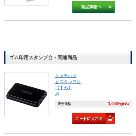
ゴム印用スタンプ台・関連商品
シャチハタ
新スタンプ台
【中形】
黒
1,050
販売価格
円(税込)