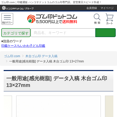
ゴム印.com｜印鑑通販 ハンコヤドットコムのゴム印専門店。翌営業日スピード作成！
会員登録
マイページ
カテゴリで探す
■注目のワード
印鑑ケース
ちいかわ
子ども印鑑
ゴム印.com
木台ゴム印 データ入稿
一般用途[感光樹脂] データ入稿 木台ゴム印 13×27mm
一般用途[感光樹脂] データ入稿 木台ゴム印
13×27mm