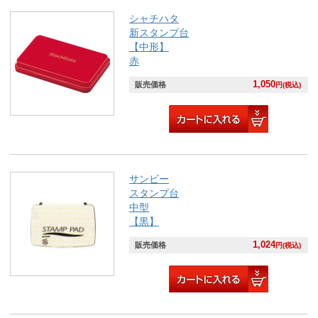
シャチハタ
新スタンプ台
【中形】
赤
1,050
販売価格
円(税込)
サンビー
スタンプ台
中型
【黒】
1,024
販売価格
円(税込)