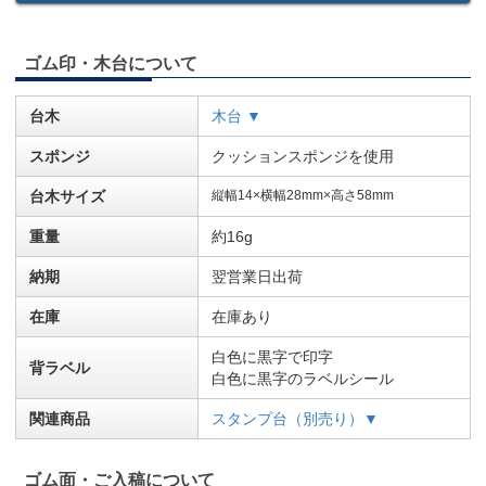
ゴム印・木台について
台木
木台 ▼
スポンジ
クッションスポンジを使用
台木サイズ
縦幅14×横幅28mm×高さ58mm
重量
約16g
納期
翌営業日出荷
在庫
在庫あり
白色に黒字で印字
背ラベル
白色に黒字のラベルシール
関連商品
スタンプ台（別売り）▼
ゴム面・ご入稿について