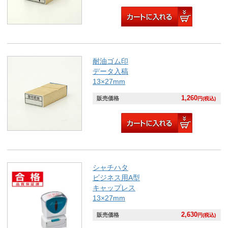
耐油ゴム印
データ入稿
13×27mm
1,260
販売価格
円(税込)
シャチハタ
ビジネス用A型
キャップレス
13×27mm
2,630
販売価格
円(税込)