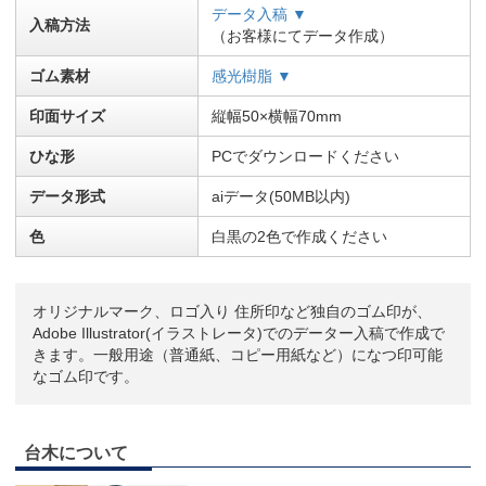
データ入稿 ▼
入稿方法
（お客様にてデータ作成）
ゴム素材
感光樹脂 ▼
印面サイズ
縦幅50×横幅70mm
ひな形
PCでダウンロードください
データ形式
aiデータ(50MB以内)
色
白黒の2色で作成ください
オリジナルマーク、ロゴ入り 住所印など独自のゴム印が、
Adobe Illustrator(イラストレータ)でのデーター入稿で作成で
きます。一般用途（普通紙、コピー用紙など）になつ印可能
なゴム印です。
台木について