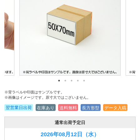
※背ラベルや印面はサンプルです。
※画像はイメージです。原寸大ではございません。
翌営業日出荷
在庫あり
送料無料
長方形型
データ入稿
通常出荷予定日
2026年08月12日
（水）