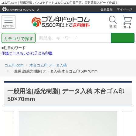
ゴム印.com｜印鑑通販 ハンコヤドットコムのゴム印専門店。翌営業日スピード作成！
会員登録
マイページ
カテゴリで探す
■注目のワード
印鑑ケース
ちいかわ
子ども印鑑
ゴム印.com
木台ゴム印 データ入稿
一般用途[感光樹脂] データ入稿 木台ゴム印 50×70mm
一般用途[感光樹脂] データ入稿 木台ゴム印
50×70mm