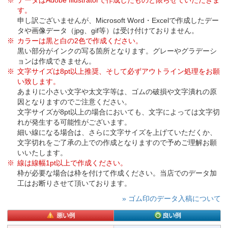
データはAdobe Illustratorで作成したものと限らせていただきま
す。
申し訳ございませんが、Microsoft Word・Excelで作成したデー
タや画像データ（jpg、gif等）は受け付けておりません。
カラーは黒と白の2色で作成ください。
黒い部分がインクの写る箇所となります。グレーやグラデーシ
ョンは作成できません。
文字サイズは8pt以上推奨、そして必ずアウトライン処理をお願
い致します。
あまりに小さい文字や太文字等は、ゴムの破損や文字潰れの原
因となりますのでご注意ください。
文字サイズが8pt以上の場合においても、文字によっては文字切
れが発生する可能性がございます。
細い線になる場合は、さらに文字サイズを上げていただくか、
文字切れをご了承の上での作成となりますので予めご理解お願
いいたします。
線は線幅1pt以上で作成ください。
枠が必要な場合は枠を付けて作成ください。当店でのデータ加
工はお断りさせて頂いております。
» ゴム印のデータ入稿について