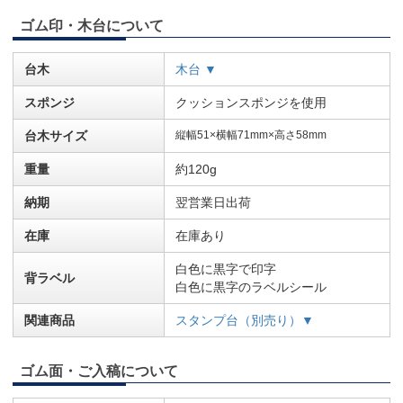
ゴム印・木台について
台木
木台 ▼
スポンジ
クッションスポンジを使用
台木サイズ
縦幅51×横幅71mm×高さ58mm
重量
約120g
納期
翌営業日出荷
在庫
在庫あり
白色に黒字で印字
背ラベル
白色に黒字のラベルシール
関連商品
スタンプ台（別売り）▼
ゴム面・ご入稿について