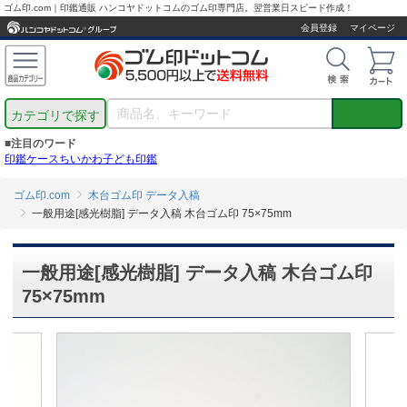
ゴム印.com｜印鑑通販 ハンコヤドットコムのゴム印専門店。翌営業日スピード作成！
会員登録
マイページ
カテゴリで探す
■注目のワード
印鑑ケース
ちいかわ
子ども印鑑
ゴム印.com
木台ゴム印 データ入稿
一般用途[感光樹脂] データ入稿 木台ゴム印 75×75mm
一般用途[感光樹脂] データ入稿 木台ゴム印
75×75mm