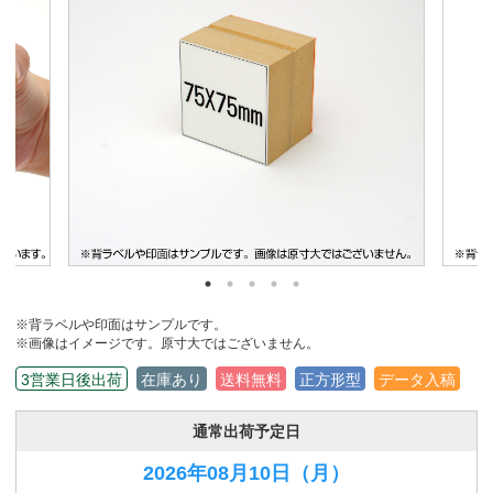
※背ラベルや印面はサンプルです。
※画像はイメージです。原寸大ではございません。
3営業日後出荷
在庫あり
送料無料
正方形型
データ入稿
通常出荷予定日
2026年08月10日
（月）