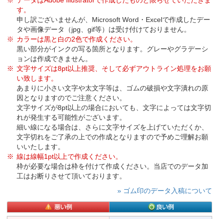
データはAdobe Illustratorで作成したものと限らせていただきま
す。
申し訳ございませんが、Microsoft Word・Excelで作成したデー
タや画像データ（jpg、gif等）は受け付けておりません。
カラーは黒と白の2色で作成ください。
黒い部分がインクの写る箇所となります。グレーやグラデーシ
ョンは作成できません。
文字サイズは8pt以上推奨、そして必ずアウトライン処理をお願
い致します。
あまりに小さい文字や太文字等は、ゴムの破損や文字潰れの原
因となりますのでご注意ください。
文字サイズが8pt以上の場合においても、文字によっては文字切
れが発生する可能性がございます。
細い線になる場合は、さらに文字サイズを上げていただくか、
文字切れをご了承の上での作成となりますので予めご理解お願
いいたします。
線は線幅1pt以上で作成ください。
枠が必要な場合は枠を付けて作成ください。当店でのデータ加
工はお断りさせて頂いております。
» ゴム印のデータ入稿について