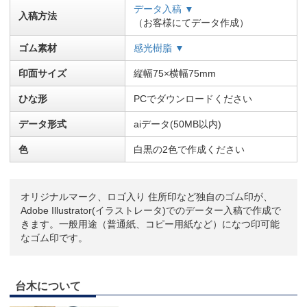
データ入稿 ▼
入稿方法
（お客様にてデータ作成）
ゴム素材
感光樹脂 ▼
印面サイズ
縦幅75×横幅75mm
ひな形
PCでダウンロードください
データ形式
aiデータ(50MB以内)
色
白黒の2色で作成ください
オリジナルマーク、ロゴ入り 住所印など独自のゴム印が、
Adobe Illustrator(イラストレータ)でのデーター入稿で作成で
きます。一般用途（普通紙、コピー用紙など）になつ印可能
なゴム印です。
台木について