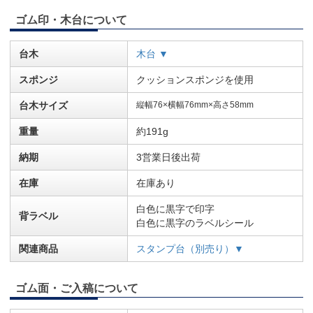
ゴム印・木台について
台木
木台 ▼
スポンジ
クッションスポンジを使用
台木サイズ
縦幅76×横幅76mm×高さ58mm
重量
約191g
納期
3営業日後出荷
在庫
在庫あり
白色に黒字で印字
背ラベル
白色に黒字のラベルシール
関連商品
スタンプ台（別売り）▼
ゴム面・ご入稿について