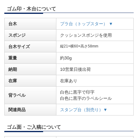
ゴム印・木台について
台木
プラ台（トップスター） ▼
スポンジ
クッションスポンジを使用
台木サイズ
縦21×横60×高さ58mm
重量
約30g
納期
10営業日後出荷
在庫
在庫あり
白色に黒字で印字
背ラベル
白色に黒字のラベルシール
関連商品
スタンプ台（別売り）▼
ゴム面・ご入稿について