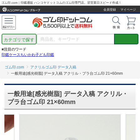
ゴム印.com｜印鑑通販 ハンコヤドットコムのゴム印専門店。翌営業日スピード作成！
会員登録
マイページ
カテゴリで探す
■注目のワード
印鑑ケース
ちいかわ
子ども印鑑
ゴム印.com
アクリルゴム印 データ入稿
一般用途[感光樹脂] データ入稿 アクリル・プラ台ゴム印 21×60mm
一般用途[感光樹脂] データ入稿 アクリル・
プラ台ゴム印 21×60mm