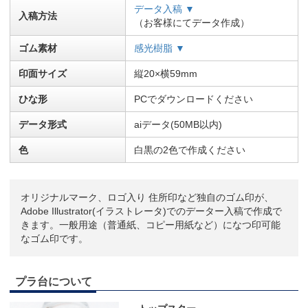
データ入稿 ▼
入稿方法
（お客様にてデータ作成）
ゴム素材
感光樹脂 ▼
印面サイズ
縦20×横59mm
ひな形
PCでダウンロードください
データ形式
aiデータ(50MB以内)
色
白黒の2色で作成ください
オリジナルマーク、ロゴ入り 住所印など独自のゴム印が、
Adobe Illustrator(イラストレータ)でのデーター入稿で作成で
きます。一般用途（普通紙、コピー用紙など）になつ印可能
なゴム印です。
プラ台について