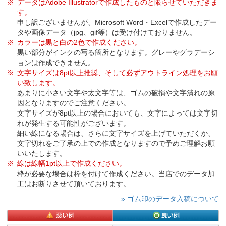
データはAdobe Illustratorで作成したものと限らせていただきま
す。
申し訳ございませんが、Microsoft Word・Excelで作成したデー
タや画像データ（jpg、gif等）は受け付けておりません。
カラーは黒と白の2色で作成ください。
黒い部分がインクの写る箇所となります。グレーやグラデーシ
ョンは作成できません。
文字サイズは8pt以上推奨、そして必ずアウトライン処理をお願
い致します。
あまりに小さい文字や太文字等は、ゴムの破損や文字潰れの原
因となりますのでご注意ください。
文字サイズが8pt以上の場合においても、文字によっては文字切
れが発生する可能性がございます。
細い線になる場合は、さらに文字サイズを上げていただくか、
文字切れをご了承の上での作成となりますので予めご理解お願
いいたします。
線は線幅1pt以上で作成ください。
枠が必要な場合は枠を付けて作成ください。当店でのデータ加
工はお断りさせて頂いております。
» ゴム印のデータ入稿について