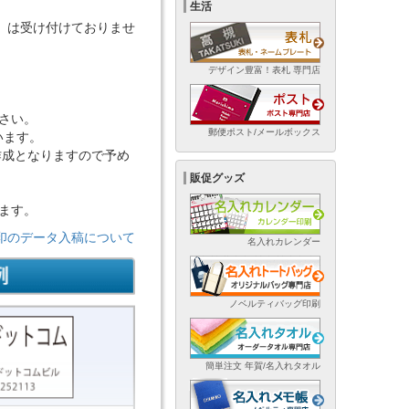
生活
if等）は受け付けておりませ
デザイン豊富！表札 専門店
さい。
郵便ポスト/メールボックス
います。
作成となりますので予め
販促グッズ
ます。
ム印のデータ入稿について
名入れカレンダー
ノベルティバッグ印刷
簡単注文 年賀/名入れタオル