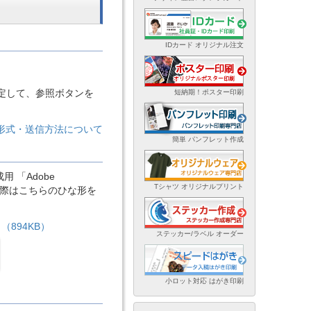
IDカード オリジナル注文
定して、参照ボタンを
短納期！ポスター印刷
ル形式・送信方法について
簡単 パンフレット作成
「Adobe
Tシャツ オリジナルプリント
稿の際はこちらのひな形を
（894KB）
ステッカー/ラベル オーダー
小ロット対応 はがき印刷