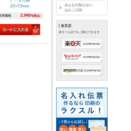
みんなの知らない
22×73mm
はんこの話
2,940
販売価格
円(税込)
各支店
各モール店でもご購入できます