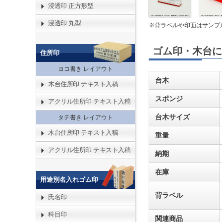
浸透印 正方形型
浸透印 丸型
※背ラベルや印面はサンプ
ゴム印・木台に
住所印
ヨコ書き レイアウト
台木
木台住所印 テキスト入稿
スポンジ
アクリル住所印 テキスト入稿
台木サイズ
タテ書き レイアウト
木台住所印 テキスト入稿
重量
アクリル住所印 テキスト入稿
納期
在庫
用途別名入れゴム印
背ラベル
氏名印
科目印
関連商品