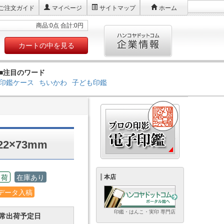
ご注文ガイド
マイページ
サイトマップ
ホーム
商品:0点 合計:0円
カートの中を見る
■注目のワード
印鑑ケース
ちいかわ
子ども印鑑
2×73mm
出荷
在庫あり
本店
データ入稿
印鑑・はんこ・実印 専門店
常出荷予定日