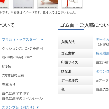
ルです。※画像はイメージです。原寸大ではございません。
ついて
ゴム面・ご入稿につい
プラ台（トップスター） ▼
データ入
入稿方法
（お客
クッションスポンジを使用
ゴム素材
感光樹脂
縦22×横73×高さ58mm
印面サイズ
縦21×横
約34g
ひな形
ダウンロ
7営業日後出荷
データ形式
aiデータ
在庫あり
色
白黒の2
白色に黒字で印字
白色に黒字のラベルシール
スタンプ台（別売り）▼