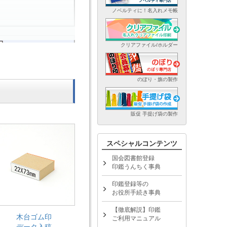
ノベルティに！名入れメモ帳
クリアファイル/ホルダー
のぼり・旗の製作
販促 手提げ袋の製作
スペシャルコンテンツ
国会図書館登録
印鑑うんちく事典
印鑑登録等の
お役所手続き事典
【徹底解説】印鑑
木台ゴム印
ご利用マニュアル
データ入稿