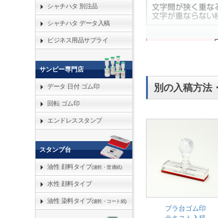
シャチハタ 別注品
シャチハタ データ入稿
ビジネス用品サプライ
サンビー専門店
別の入稿方法
データ 日付 ゴム印
回転 ゴム印
エンドレススタンプ
スタンプ台
油性 顔料タイプ
(速乾・普通紙)
水性 顔料タイプ
油性 染料タイプ
(速乾・コート紙)
プラ台ゴム印
テキスト入稿