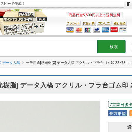
日スピード作成！
商品代金5,500円以上で送料無料
印 データ入稿
一般用途[感光樹脂] データ入稿 アクリル・プラ台ゴム印 22×73mm
光樹脂] データ入稿 アクリル・プラ台ゴム印 2
7営業日後
長方形型
通