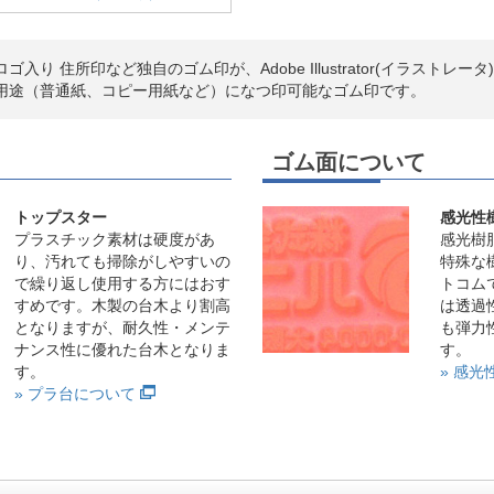
入り 住所印など独自のゴム印が、Adobe Illustrator(イラストレ
用途（普通紙、コピー用紙など）になつ印可能なゴム印です。
ゴム面について
トップスター
感光性
プラスチック素材は硬度があ
感光樹
り、汚れても掃除がしやすいの
特殊な
で繰り返し使用する方にはおす
トコム
すめです。木製の台木より割高
は透過
となりますが、耐久性・メンテ
も弾力
ナンス性に優れた台木となりま
す。
す。
» 感
» プラ台について