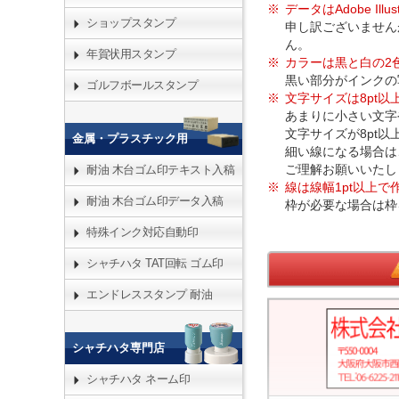
データはAdobe Il
ショップスタンプ
申し訳ございませんが、
ん。
年賀状用スタンプ
カラーは黒と白の2
黒い部分がインクの
ゴルフボールスタンプ
文字サイズは8pt
あまりに小さい文字
文字サイズが8pt
金属・プラスチック用
細い線になる場合は
ご理解お願いいたし
耐油 木台ゴム印テキスト入稿
線は線幅1pt以上で
耐油 木台ゴム印データ入稿
枠が必要な場合は枠
特殊インク対応自動印
シャチハタ TAT回転 ゴム印
エンドレススタンプ 耐油
シャチハタ専門店
シャチハタ ネーム印