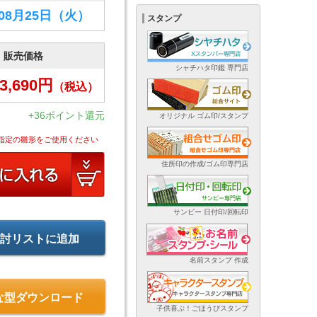
年08月25日
（火）
スタンプ
販売価格
シャチハタ印鑑 専門店
3,690
円
（税込）
+36ポイント還元
オリジナル ゴム印/スタンプ
指定の雛形をご使用ください
住所印の作成/ゴム印専門店
サンビー 日付印/回転印
討リストに追加
名前スタンプ 作成
な型ダウンロード
子供喜ぶ！ごほうびスタンプ