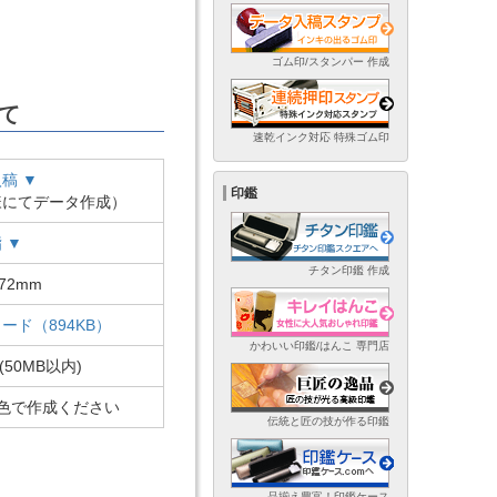
ゴム印/スタンパー 作成
て
速乾インク対応 特殊ゴム印
稿 ▼
印鑑
様にてデータ作成）
 ▼
チタン印鑑 作成
72mm
ード（894KB）
かわいい印鑑/はんこ 専門店
(50MB以内)
色で作成ください
伝統と匠の技が作る印鑑
品揃え豊富！印鑑ケース