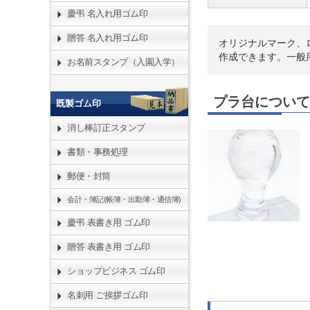
慶弔 名入れ用ゴム印
贈答 名入れ用ゴム印
オリジナルマーク、ロゴ
作成できます。一般
お名前スタンプ（入園入学）
プラ台について
既製ゴム印
消し棒訂正スタンプ
書類・事務処理
郵便・封筒
会計・簿記(帳簿・出勤簿・通信簿)
慶弔 表書き用 ゴム印
贈答 表書き用 ゴム印
ショップビジネス ゴム印
名刺用 ご挨拶ゴム印