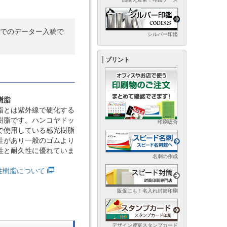
ータ)でのデーター入稿で
シルバー印鑑
プリント
樹脂
脂とは紫外線で硬化する
樹脂です。ハンコヤドッ
印刷総合
で使用している感光樹脂
性があり一般のゴムより
性と耐久性に優れていま
名刺の作成
光性樹脂について
販促にも！名入れ封筒印刷
デザイン豊富スタンプカード