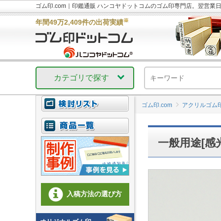
ゴム印.com｜印鑑通販 ハンコヤドットコムのゴム印専門店。翌営業
※
年間49万2,409件の出荷実績
カテゴリで探す
ゴム印.com
アクリルゴム
一般用途[感
入稿方法の選び方