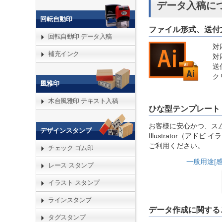
データ入稿に
回転自動印
ファイル形式、送付
回転自動印 データ入稿
対応
補充インク
対応
送
ク
風雅印
木台風雅印 テキスト入稿
ひな型テンプレート
お客様に安心かつ、スム
デザインスタンプ
Illustrator（
ご利用ください。
チェック ゴム印
一般用途[感
レース スタンプ
イラスト スタンプ
ラインスタンプ
データ作成に関する
タグスタンプ