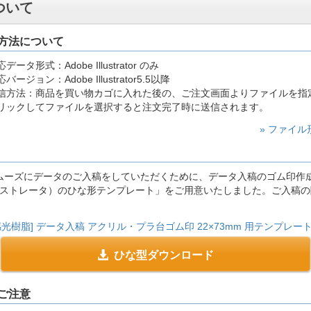
ついて
方法について
データ形式：Adobe Illustrator のみ
バージョン：Adobe Illustrator5.5以降
信方法：商品を買い物カゴに入れた後の、ご注文画面よりファイルを指
リックしてファイルを選択すると注文完了時に送信されます。
» ファイ
ーズにデータのご入稿をしていただくために、データ入稿のゴム印作成用 
アドビ イラストレータ）のひな形テンプレート」をご用意いたしました。ご入
光樹脂] データ入稿 アクリル・プラ台ゴム印 22×73mm 用テンプレート
ひな型ダウンロード
ご注意