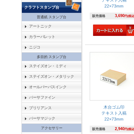
22×73mm
クラフトスタンプ台
3,690
販売価格
円(税込
普通紙 スタンプ台
アートニック
カラーパレット
ニジコ
多目的 スタンプ台
ステイズオン・ミディ
ステイズオン・メタリック
オールパーパスインク
バーサファイン
木台ゴム印
ブリリアンス
テキスト入稿
バーサマジック
22×73mm
アクセサリー
2,940
販売価格
円(税込