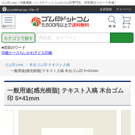
ゴム印.com｜印鑑通販 ハンコヤドットコムのゴム印専門店。翌営業日スピード作成！
会員登録
マイページ
カテゴリで探す
■注目のワード
印鑑ケース
ちいかわ
子ども印鑑
ゴム印.com
木台ゴム印 テキスト入稿
一般用途[感光樹脂] テキスト入稿 木台ゴム印 5×41mm
一般用途[感光樹脂] テキスト入稿 木台ゴム
印 5×41mm