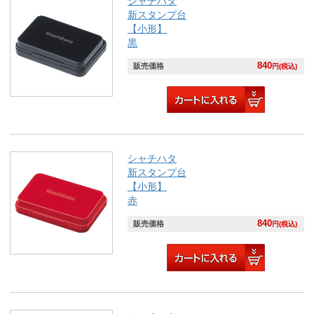
シャチハタ
新スタンプ台
【小形】
黒
840
販売価格
円(税込)
シャチハタ
新スタンプ台
【小形】
赤
840
販売価格
円(税込)