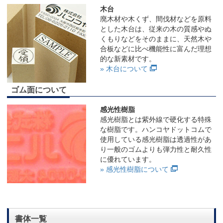
木台
廃木材や木くず、間伐材などを原料
とした木台は、従来の木の質感やぬ
くもりなどをそのままに、天然木や
合板などに比べ機能性に富んだ理想
的な新素材です。
» 木台について
ゴム面について
感光性樹脂
感光樹脂とは紫外線で硬化する特殊
な樹脂です。ハンコヤドットコムで
使用している感光樹脂は透過性があ
り一般のゴムよりも弾力性と耐久性
に優れています。
» 感光性樹脂について
書体一覧