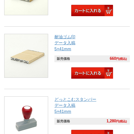
耐油ゴム印
データ入稿
5×41mm
660
販売価格
円(税込)
どっとこむスタンパー
データ入稿
5×41mm
1,280
販売価格
円(税込)