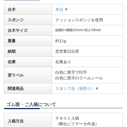
台木
木台 ▼
スポンジ
クッションスポンジを使用
台木サイズ
縦幅6×横幅42mm×高さ58mm
重量
約11g
納期
翌営業日出荷
在庫
在庫あり
白色に黒字で印字
背ラベル
白色に黒字のラベルシール
関連商品
スタンプ台（別売り）▼
ゴム面・ご入稿について
テキスト入稿
入稿方法
（弊社にてデータ作成）