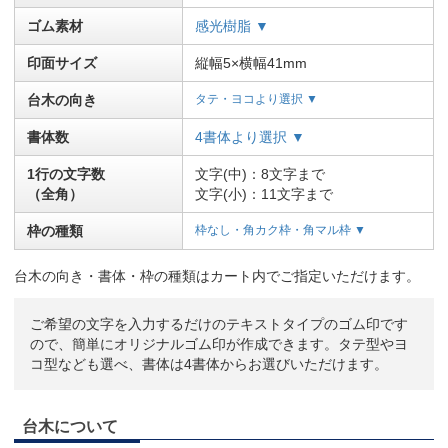
ゴム素材
感光樹脂 ▼
印面サイズ
縦幅5×横幅41mm
台木の向き
タテ・ヨコより選択 ▼
書体数
4書体より選択 ▼
1行の文字数
文字(中)：8文字まで
（全角）
文字(小)：11文字まで
枠の種類
枠なし・角カク枠・角マル枠 ▼
台木の向き・書体・枠の種類はカート内でご指定いただけます。
ご希望の文字を入力するだけのテキストタイプのゴム印です
ので、簡単にオリジナルゴム印が作成できます。タテ型やヨ
コ型なども選べ、書体は4書体からお選びいただけます。
台木について