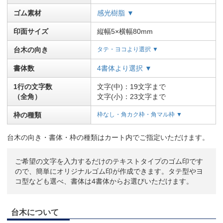
ゴム素材
感光樹脂 ▼
印面サイズ
縦幅5×横幅80mm
台木の向き
タテ・ヨコより選択 ▼
書体数
4書体より選択 ▼
1行の文字数
文字(中)：19文字まで
（全角）
文字(小)：23文字まで
枠の種類
枠なし・角カク枠・角マル枠 ▼
台木の向き・書体・枠の種類はカート内でご指定いただけます。
ご希望の文字を入力するだけのテキストタイプのゴム印です
ので、簡単にオリジナルゴム印が作成できます。タテ型やヨ
コ型なども選べ、書体は4書体からお選びいただけます。
台木について