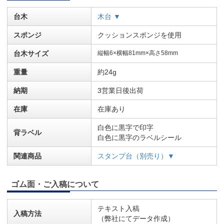
台木
木台 ▼
スポンジ
クッションスポンジを使用
台木サイズ
縦幅6×横幅81mm×高さ58mm
重量
約24g
納期
3営業日後出荷
在庫
在庫あり
白色に黒字で印字
背ラベル
白色に黒字のラベルシール
関連商品
スタンプ台（別売り）▼
ゴム面・ご入稿について
テキスト入稿
入稿方法
（弊社にてデータ作成）