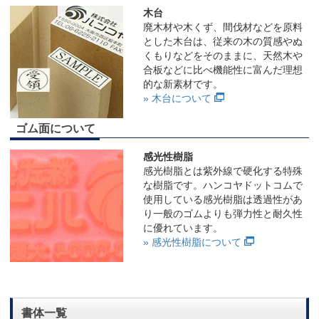
木台
廃木材や木くず、間伐材などを原料
とした木台は、従来の木の質感やぬ
くもりなどをそのままに、天然木や
合板などに比べ機能性に富んだ理想
的な新素材です。
» 木台について
ゴム面について
感光性樹脂
感光樹脂とは紫外線で硬化する特殊
な樹脂です。ハンコヤドットコムで
使用している感光樹脂は透過性があ
り一般のゴムよりも弾力性と耐久性
に優れています。
» 感光性樹脂について
書体一覧