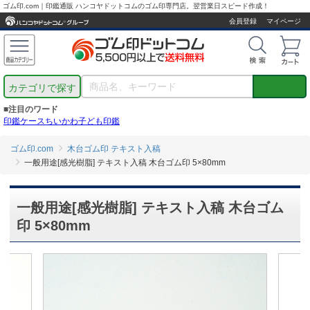
ゴム印.com｜印鑑通販 ハンコヤドットコムのゴム印専門店。翌営業日スピード作成！
会員登録
マイページ
カテゴリで探す
■注目のワード
印鑑ケース
ちいかわ
子ども印鑑
ゴム印.com
木台ゴム印 テキスト入稿
一般用途[感光樹脂] テキスト入稿 木台ゴム印 5×80mm
一般用途[感光樹脂] テキスト入稿 木台ゴム
印 5×80mm