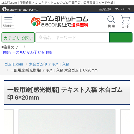
ゴム印.com｜印鑑通販 ハンコヤドットコムのゴム印専門店。翌営業日スピード作成！
会員登録
マイページ
カテゴリで探す
■注目のワード
印鑑ケース
ちいかわ
子ども印鑑
ゴム印.com
木台ゴム印 テキスト入稿
一般用途[感光樹脂] テキスト入稿 木台ゴム印 6×20mm
一般用途[感光樹脂] テキスト入稿 木台ゴム
印 6×20mm