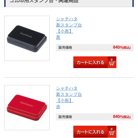
ゴム印用スタンプ台・関連商品
シャチハタ
新スタンプ台
【小形】
黒
840
販売価格
円(税込)
シャチハタ
新スタンプ台
【小形】
赤
840
販売価格
円(税込)