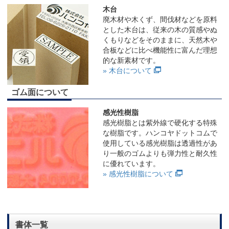
木台
廃木材や木くず、間伐材などを原料
とした木台は、従来の木の質感やぬ
くもりなどをそのままに、天然木や
合板などに比べ機能性に富んだ理想
的な新素材です。
» 木台について
ゴム面について
感光性樹脂
感光樹脂とは紫外線で硬化する特殊
な樹脂です。ハンコヤドットコムで
使用している感光樹脂は透過性があ
り一般のゴムよりも弾力性と耐久性
に優れています。
» 感光性樹脂について
書体一覧