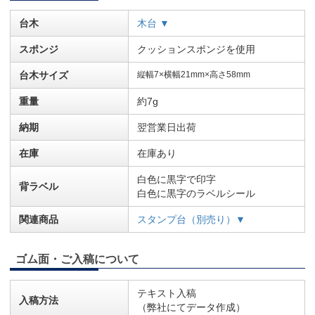
台木
木台 ▼
スポンジ
クッションスポンジを使用
台木サイズ
縦幅7×横幅21mm×高さ58mm
重量
約7g
納期
翌営業日出荷
在庫
在庫あり
白色に黒字で印字
背ラベル
白色に黒字のラベルシール
関連商品
スタンプ台（別売り）▼
ゴム面・ご入稿について
テキスト入稿
入稿方法
（弊社にてデータ作成）