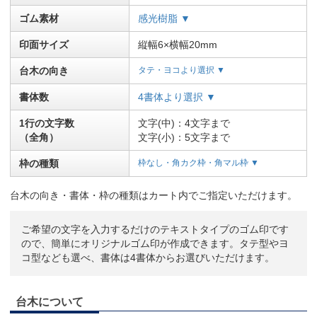
ゴム素材
感光樹脂 ▼
印面サイズ
縦幅6×横幅20mm
台木の向き
タテ・ヨコより選択 ▼
書体数
4書体より選択 ▼
1行の文字数
文字(中)：4文字まで
（全角）
文字(小)：5文字まで
枠の種類
枠なし・角カク枠・角マル枠 ▼
台木の向き・書体・枠の種類はカート内でご指定いただけます。
ご希望の文字を入力するだけのテキストタイプのゴム印です
ので、簡単にオリジナルゴム印が作成できます。タテ型やヨ
コ型なども選べ、書体は4書体からお選びいただけます。
台木について