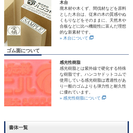
木台
廃木材や木くず、間伐材などを原料
とした木台は、従来の木の質感やぬ
くもりなどをそのままに、天然木や
合板などに比べ機能性に富んだ理想
的な新素材です。
» 木台について
ゴム面について
感光性樹脂
感光樹脂とは紫外線で硬化する特殊
な樹脂です。ハンコヤドットコムで
使用している感光樹脂は透過性があ
り一般のゴムよりも弾力性と耐久性
に優れています。
» 感光性樹脂について
書体一覧