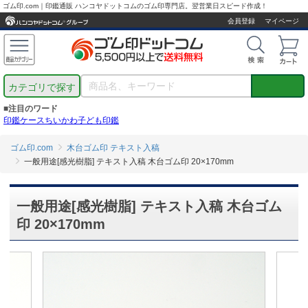
ゴム印.com｜印鑑通販 ハンコヤドットコムのゴム印専門店。翌営業日スピード作成！
会員登録
マイページ
カテゴリで探す
■注目のワード
印鑑ケース
ちいかわ
子ども印鑑
ゴム印.com
木台ゴム印 テキスト入稿
一般用途[感光樹脂] テキスト入稿 木台ゴム印 20×170mm
一般用途[感光樹脂] テキスト入稿 木台ゴム
印 20×170mm