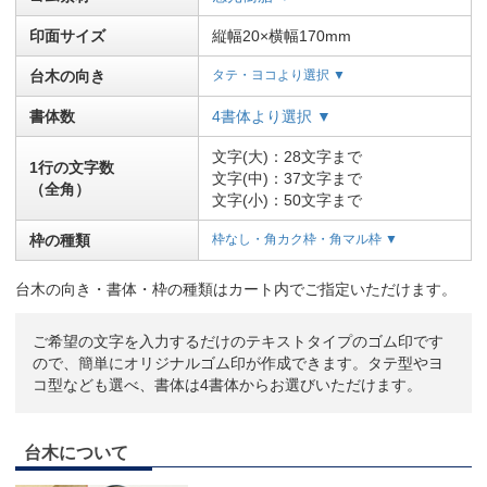
印面サイズ
縦幅20×横幅170mm
台木の向き
タテ・ヨコより選択 ▼
書体数
4書体より選択 ▼
文字(大)：28文字まで
1行の文字数
文字(中)：37文字まで
（全角）
文字(小)：50文字まで
枠の種類
枠なし・角カク枠・角マル枠 ▼
台木の向き・書体・枠の種類はカート内でご指定いただけます。
ご希望の文字を入力するだけのテキストタイプのゴム印です
ので、簡単にオリジナルゴム印が作成できます。タテ型やヨ
コ型なども選べ、書体は4書体からお選びいただけます。
台木について