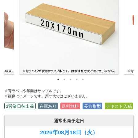
※背ラベルや印面はサンプルです。
※画像はイメージです。原寸大ではございません。
3営業日後出荷
在庫あり
送料無料
長方形型
テキスト入稿
通常出荷予定日
2026年08月18日
（火）