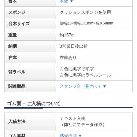
台木
木台 ▼
スポンジ
クッションスポンジを使用
台木サイズ
縦幅21×横幅171mm×高さ58mm
重量
約157g
納期
3営業日後出荷
在庫
在庫あり
白色に黒字で印字
背ラベル
白色に黒字のラベルシール
関連商品
スタンプ台（別売り）▼
ゴム面・ご入稿について
テキスト入稿
入稿方法
（弊社にてデータ作成）
ゴム素材
感光樹脂 ▼