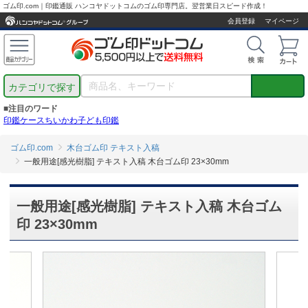
ゴム印.com｜印鑑通販 ハンコヤドットコムのゴム印専門店。翌営業日スピード作成！
会員登録
マイページ
カテゴリで探す
■注目のワード
印鑑ケース
ちいかわ
子ども印鑑
ゴム印.com
木台ゴム印 テキスト入稿
一般用途[感光樹脂] テキスト入稿 木台ゴム印 23×30mm
一般用途[感光樹脂] テキスト入稿 木台ゴム
印 23×30mm