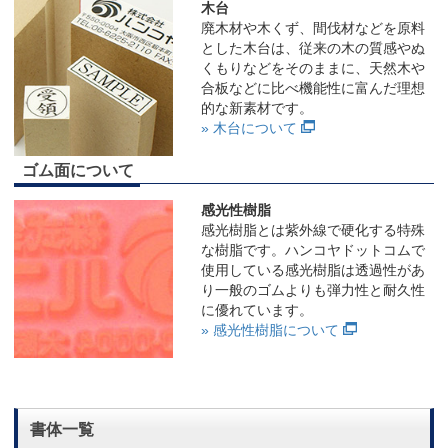
木台
廃木材や木くず、間伐材などを原料
とした木台は、従来の木の質感やぬ
くもりなどをそのままに、天然木や
合板などに比べ機能性に富んだ理想
的な新素材です。
» 木台について
ゴム面について
感光性樹脂
感光樹脂とは紫外線で硬化する特殊
な樹脂です。ハンコヤドットコムで
使用している感光樹脂は透過性があ
り一般のゴムよりも弾力性と耐久性
に優れています。
» 感光性樹脂について
書体一覧