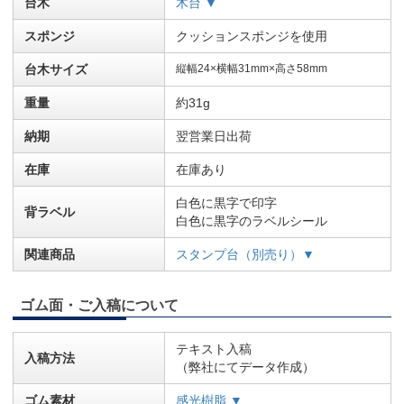
台木
木台 ▼
スポンジ
クッションスポンジを使用
台木サイズ
縦幅24×横幅31mm×高さ58mm
重量
約31g
納期
翌営業日出荷
在庫
在庫あり
白色に黒字で印字
背ラベル
白色に黒字のラベルシール
関連商品
スタンプ台（別売り）▼
ゴム面・ご入稿について
テキスト入稿
入稿方法
（弊社にてデータ作成）
ゴム素材
感光樹脂 ▼