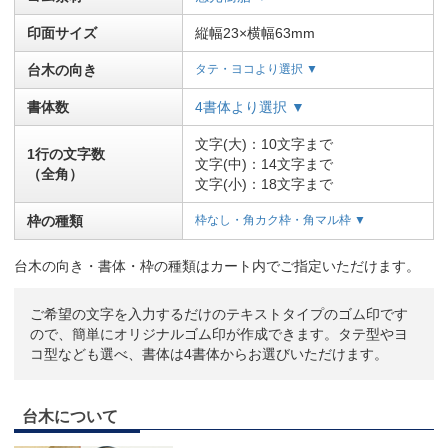
印面サイズ
縦幅23×横幅63mm
台木の向き
タテ・ヨコより選択 ▼
書体数
4書体より選択 ▼
文字(大)：10文字まで
1行の文字数
文字(中)：14文字まで
（全角）
文字(小)：18文字まで
枠の種類
枠なし・角カク枠・角マル枠 ▼
台木の向き・書体・枠の種類はカート内でご指定いただけます。
ご希望の文字を入力するだけのテキストタイプのゴム印です
ので、簡単にオリジナルゴム印が作成できます。タテ型やヨ
コ型なども選べ、書体は4書体からお選びいただけます。
台木について