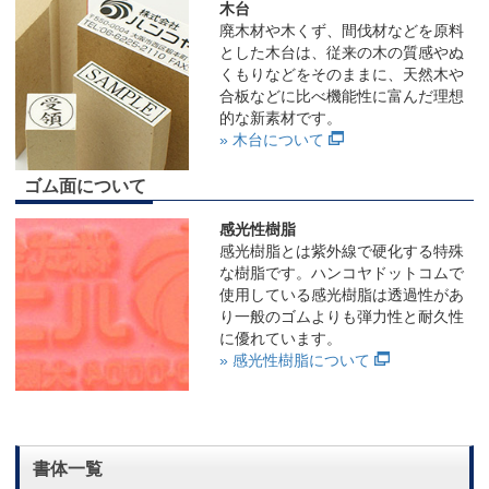
木台
廃木材や木くず、間伐材などを原料
とした木台は、従来の木の質感やぬ
くもりなどをそのままに、天然木や
合板などに比べ機能性に富んだ理想
的な新素材です。
» 木台について
ゴム面について
感光性樹脂
感光樹脂とは紫外線で硬化する特殊
な樹脂です。ハンコヤドットコムで
使用している感光樹脂は透過性があ
り一般のゴムよりも弾力性と耐久性
に優れています。
» 感光性樹脂について
書体一覧