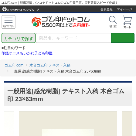
ゴム印.com｜印鑑通販 ハンコヤドットコムのゴム印専門店。翌営業日スピード作成！
会員登録
マイページ
カテゴリで探す
■注目のワード
印鑑ケース
ちいかわ
子ども印鑑
ゴム印.com
木台ゴム印 テキスト入稿
一般用途[感光樹脂] テキスト入稿 木台ゴム印 23×63mm
一般用途[感光樹脂] テキスト入稿 木台ゴム
印 23×63mm