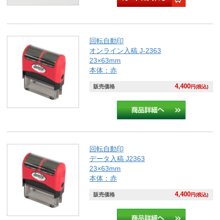
回転自動印
オンライン入稿 J-2363
23×63mm
本体：赤
4,400
販売価格
円(税込)
回転自動印
データ入稿 J2363
23×63mm
本体：赤
4,400
販売価格
円(税込)