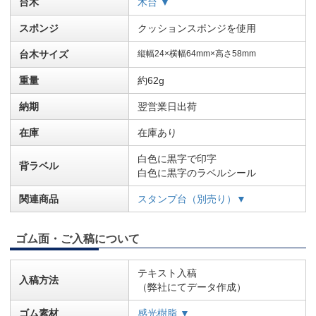
台木
木台 ▼
スポンジ
クッションスポンジを使用
台木サイズ
縦幅24×横幅64mm×高さ58mm
重量
約62g
納期
翌営業日出荷
在庫
在庫あり
白色に黒字で印字
背ラベル
白色に黒字のラベルシール
関連商品
スタンプ台（別売り）▼
ゴム面・ご入稿について
テキスト入稿
入稿方法
（弊社にてデータ作成）
ゴム素材
感光樹脂 ▼