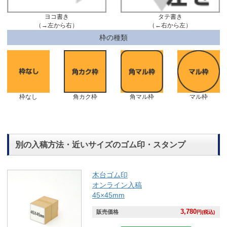
ヨコ書き
タテ書き
（→左から右）
（←右から左）
枠の種類
枠なし
角カク枠
角マル枠
マル枠
別の入稿方法・近いサイズのゴム印・スタンプ
木台ゴム印
オンライン入稿
45×45mm
3,780
販売価格
円(税込)