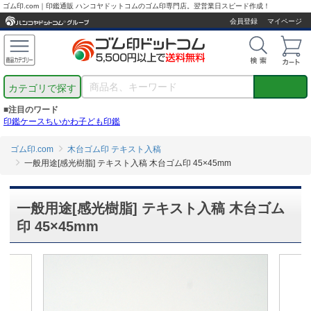
ゴム印.com｜印鑑通販 ハンコヤドットコムのゴム印専門店。翌営業日スピード作成！
会員登録
マイページ
カテゴリで探す
■注目のワード
印鑑ケース
ちいかわ
子ども印鑑
ゴム印.com
木台ゴム印 テキスト入稿
一般用途[感光樹脂] テキスト入稿 木台ゴム印 45×45mm
一般用途[感光樹脂] テキスト入稿 木台ゴム
印 45×45mm