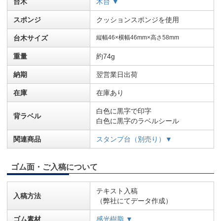
台木
木台 ▼
スポンジ
クッションスポンジを使用
台木サイズ
縦幅46×横幅46mm×高さ58mm
重量
約74g
納期
翌営業日出荷
在庫
在庫あり
白色に黒字で印字
背ラベル
白色に黒字のラベルシール
関連商品
スタンプ台（別売り）▼
ゴム面・ご入稿について
テキスト入稿
入稿方法
（弊社にてデータ作成）
ゴム素材
感光樹脂 ▼