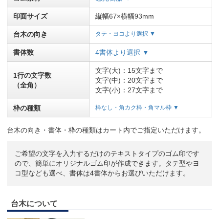
印面サイズ
縦幅67×横幅93mm
台木の向き
タテ・ヨコより選択 ▼
書体数
4書体より選択 ▼
文字(大)：15文字まで
1行の文字数
文字(中)：20文字まで
（全角）
文字(小)：27文字まで
枠の種類
枠なし・角カク枠・角マル枠 ▼
台木の向き・書体・枠の種類はカート内でご指定いただけます。
ご希望の文字を入力するだけのテキストタイプのゴム印です
ので、簡単にオリジナルゴム印が作成できます。タテ型やヨ
コ型なども選べ、書体は4書体からお選びいただけます。
台木について