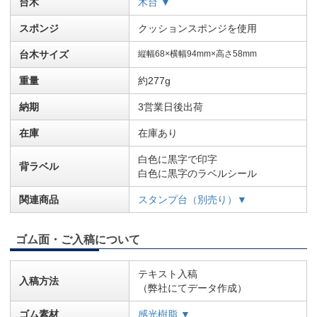
台木
木台 ▼
スポンジ
クッションスポンジを使用
台木サイズ
縦幅68×横幅94mm×高さ58mm
重量
約277g
納期
3営業日後出荷
在庫
在庫あり
白色に黒字で印字
背ラベル
白色に黒字のラベルシール
関連商品
スタンプ台（別売り）▼
ゴム面・ご入稿について
テキスト入稿
入稿方法
（弊社にてデータ作成）
ゴム素材
感光樹脂 ▼