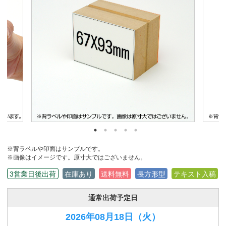
※背ラベルや印面はサンプルです。
※画像はイメージです。原寸大ではございません。
3営業日後出荷
在庫あり
送料無料
長方形型
テキスト入稿
通常出荷予定日
2026年08月18日
（火）