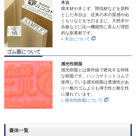
木台
廃木材や木くず、間伐材などを原料
とした木台は、従来の木の質感やぬ
くもりなどをそのままに、天然木や
合板などに比べ機能性に富んだ理想
的な新素材です。
» 木台について
ゴム面について
感光性樹脂
感光樹脂とは紫外線で硬化する特殊
な樹脂です。ハンコヤドットコムで
使用している感光樹脂は透過性があ
り一般のゴムよりも弾力性と耐久性
に優れています。
» 感光性樹脂について
書体一覧