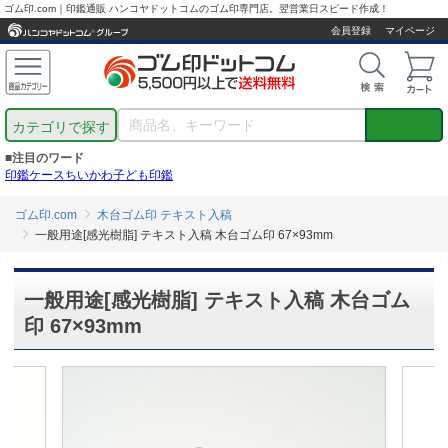
ゴム印.com｜印鑑通販 ハンコヤドットコムのゴム印専門店。翌営業日スピード作成！
会員登録
マイページ
カテゴリで探す
■注目のワード
印鑑ケース
ちいかわ
子ども印鑑
ゴム印.com
木台ゴム印 テキスト入稿
一般用途[感光樹脂] テキスト入稿 木台ゴム印 67×93mm
一般用途[感光樹脂] テキスト入稿 木台ゴム
印 67×93mm