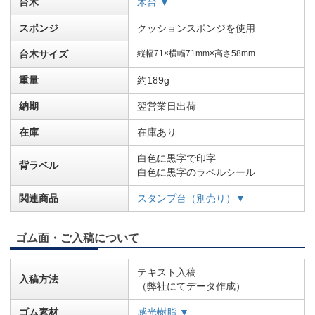
台木
木台 ▼
スポンジ
クッションスポンジを使用
台木サイズ
縦幅71×横幅71mm×高さ58mm
重量
約189g
納期
翌営業日出荷
在庫
在庫あり
白色に黒字で印字
背ラベル
白色に黒字のラベルシール
関連商品
スタンプ台（別売り）▼
ゴム面・ご入稿について
テキスト入稿
入稿方法
（弊社にてデータ作成）
ゴム素材
感光樹脂 ▼