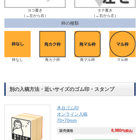
ヨコ書き
タテ書き
（→左から右）
（←右から左）
枠の種類
枠なし
角カク枠
角マル枠
マル枠
別の入稿方法・近いサイズのゴム印・スタンプ
木台ゴム印
オンライン入稿
70×70mm
8,980
販売価格
円(税込)