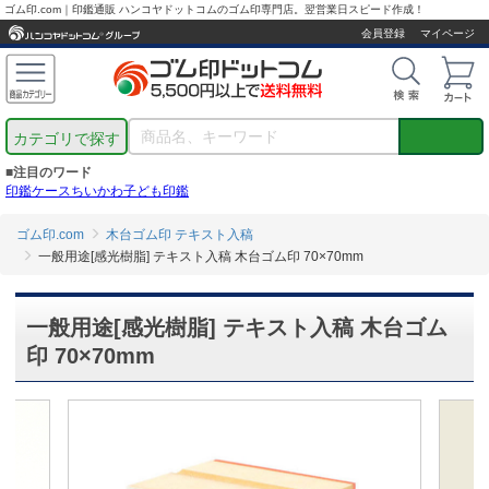
ゴム印.com｜印鑑通販 ハンコヤドットコムのゴム印専門店。翌営業日スピード作成！
会員登録
マイページ
カテゴリで探す
■注目のワード
印鑑ケース
ちいかわ
子ども印鑑
ゴム印.com
木台ゴム印 テキスト入稿
一般用途[感光樹脂] テキスト入稿 木台ゴム印 70×70mm
一般用途[感光樹脂] テキスト入稿 木台ゴム
印 70×70mm