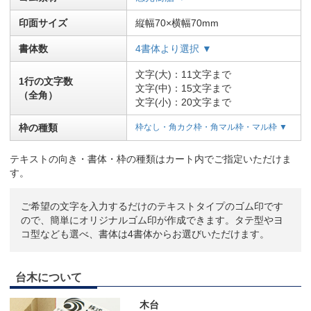
印面サイズ
縦幅70×横幅70mm
書体数
4書体より選択 ▼
文字(大)：11文字まで
1行の文字数
文字(中)：15文字まで
（全角）
文字(小)：20文字まで
枠の種類
枠なし・角カク枠・角マル枠・マル枠 ▼
テキストの向き・書体・枠の種類はカート内でご指定いただけま
す。
ご希望の文字を入力するだけのテキストタイプのゴム印です
ので、簡単にオリジナルゴム印が作成できます。タテ型やヨ
コ型なども選べ、書体は4書体からお選びいただけます。
台木について
木台