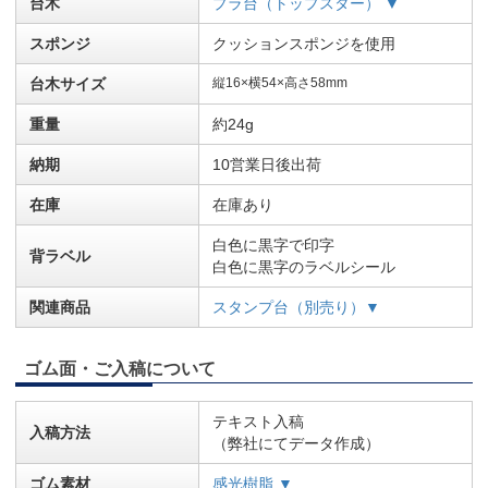
台木
プラ台（トップスター） ▼
スポンジ
クッションスポンジを使用
台木サイズ
縦16×横54×高さ58mm
重量
約24g
納期
10営業日後出荷
在庫
在庫あり
白色に黒字で印字
背ラベル
白色に黒字のラベルシール
関連商品
スタンプ台（別売り）▼
ゴム面・ご入稿について
テキスト入稿
入稿方法
（弊社にてデータ作成）
ゴム素材
感光樹脂 ▼