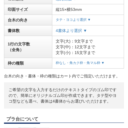
印面サイズ
縦15×横53mm
台木の向き
タテ・ヨコより選択 ▼
書体数
4書体より選択 ▼
文字(大)：9文字まで
1行の文字数
文字(中)：12文字まで
（全角）
文字(小)：15文字まで
枠の種類
枠なし・角カク枠・角マル枠 ▼
台木の向き・書体・枠の種類はカート内でご指定いただけます。
ご希望の文字を入力するだけのテキストタイプのゴム印です
ので、簡単にオリジナルゴム印が作成できます。タテ型やヨ
コ型なども選べ、書体は4書体からお選びいただけます。
プラ台について