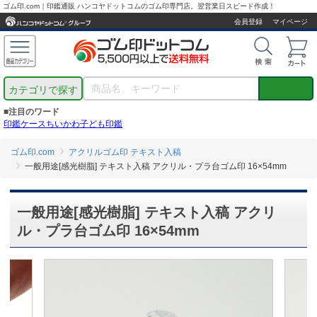
ゴム印.com｜印鑑通販 ハンコヤドットコムのゴム印専門店。翌営業日スピード作成！
会員登録
マイページ
カテゴリで探す
■注目のワード
印鑑ケース
ちいかわ
子ども印鑑
ゴム印.com
アクリルゴム印 テキスト入稿
一般用途[感光樹脂] テキスト入稿 アクリル・プラ台ゴム印 16×54mm
一般用途[感光樹脂] テキスト入稿 アクリ
ル・プラ台ゴム印 16×54mm