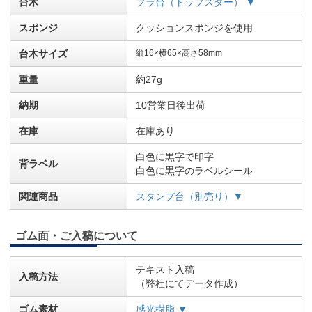
台木
プラ台（トップスター） ▼
スポンジ
クッションスポンジを使用
台木サイズ
縦16×横65×高さ58mm
重量
約27g
納期
10営業日後出荷
在庫
在庫あり
白色に黒字で印字
背ラベル
白色に黒字のラベルシール
関連商品
スタンプ台（別売り）▼
ゴム面・ご入稿について
テキスト入稿
入稿方法
（弊社にてデータ作成）
ゴム素材
感光樹脂 ▼