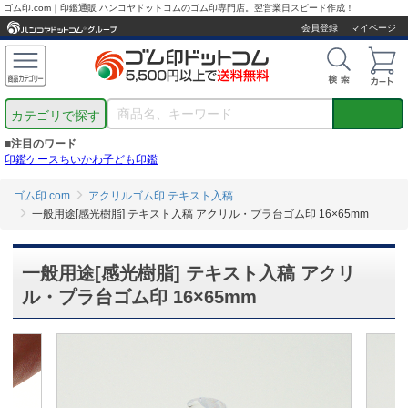
ゴム印.com｜印鑑通販 ハンコヤドットコムのゴム印専門店。翌営業日スピード作成！
会員登録
マイページ
カテゴリで探す
■注目のワード
印鑑ケース
ちいかわ
子ども印鑑
ゴム印.com
アクリルゴム印 テキスト入稿
一般用途[感光樹脂] テキスト入稿 アクリル・プラ台ゴム印 16×65mm
一般用途[感光樹脂] テキスト入稿 アクリ
ル・プラ台ゴム印 16×65mm