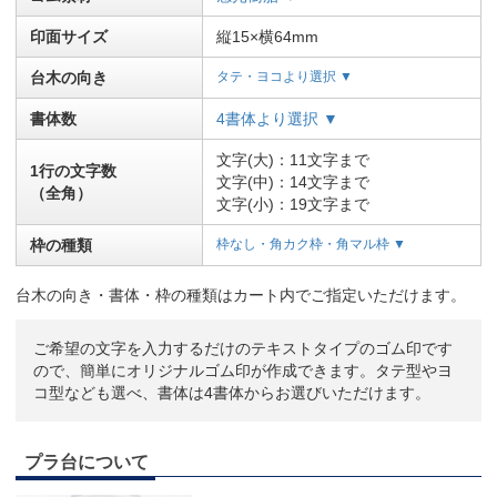
印面サイズ
縦15×横64mm
台木の向き
タテ・ヨコより選択 ▼
書体数
4書体より選択 ▼
文字(大)：11文字まで
1行の文字数
文字(中)：14文字まで
（全角）
文字(小)：19文字まで
枠の種類
枠なし・角カク枠・角マル枠 ▼
台木の向き・書体・枠の種類はカート内でご指定いただけます。
ご希望の文字を入力するだけのテキストタイプのゴム印です
ので、簡単にオリジナルゴム印が作成できます。タテ型やヨ
コ型なども選べ、書体は4書体からお選びいただけます。
プラ台について