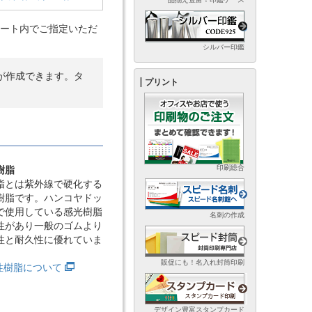
ート内でご指定いただ
シルバー印鑑
が作成できます。タ
プリント
印刷総合
樹脂
脂とは紫外線で硬化する
樹脂です。ハンコヤドッ
で使用している感光樹脂
名刺の作成
性があり一般のゴムより
性と耐久性に優れていま
販促にも！名入れ封筒印刷
光性樹脂について
デザイン豊富スタンプカード