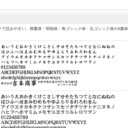
クで読みやすい、楷書体・明朝体・角ゴシック体・丸ゴシック体の4書