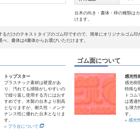
台木の向き・書体・枠の種類はカ
けます。
するだけのテキストタイプのゴム印ですので、簡単にオリジナルゴム印
選べ、書体は4書体からお選びいただけます。
ゴム面について
トップスター
感光性
プラスチック素材は硬度があ
感光樹
り、汚れても掃除がしやすいの
特殊な
で繰り返し使用する方にはおす
トコム
すめです。木製の台木より割高
は透過
となりますが、耐久性・メンテ
も弾力
ナンス性に優れた台木となりま
す。
す。
» 感
» プラ台について