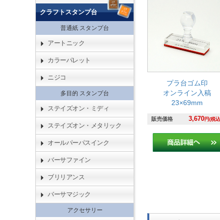
クラフトスタンプ台
普通紙 スタンプ台
アートニック
カラーパレット
ニジコ
プラ台ゴム印
オンライン入稿
多目的 スタンプ台
23×69mm
ステイズオン・ミディ
3,670
販売価格
円(税込
ステイズオン・メタリック
オールパーパスインク
バーサファイン
ブリリアンス
バーサマジック
アクセサリー