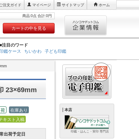
ご注文ガイド
マイページ
サイトマップ
ホーム
商品:0点 合計:0円
カートの中を見る
■注目のワード
印鑑ケース
ちいかわ
子ども印鑑
9mm
23×69mm
出荷
在庫あり
本店
テキスト入稿
印鑑・はんこ・実印 専門店
常出荷予定日