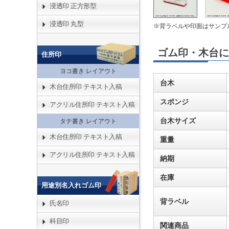
浸透印 正方形型
浸透印 丸型
※背ラベルや印面はサンプ
ゴム印・木台に
住所印
ヨコ書き レイアウト
台木
木台住所印 テキスト入稿
スポンジ
アクリル住所印 テキスト入稿
台木サイズ
タテ書き レイアウト
木台住所印 テキスト入稿
重量
アクリル住所印 テキスト入稿
納期
在庫
用途別名入れゴム印
背ラベル
氏名印
科目印
関連商品