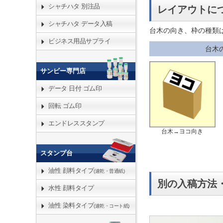
シャチハタ 別注品
レイアウトに
シャチハタ データ入稿
台木の向き、枠の種類
ビジネス用品サプライ
台木
サンビー専門店
データ 日付 ゴム印
回転 ゴム印
エンドレススタンプ
台木→ヨコ向き
スタンプ台
油性 顔料タイプ
(速乾・普通紙)
別の入稿方法
水性 顔料タイプ
油性 染料タイプ
(速乾・コート紙)