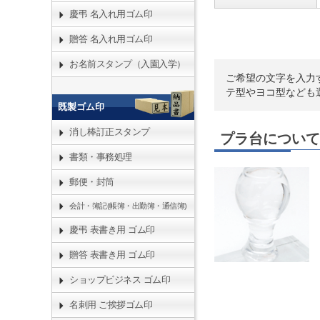
慶弔 名入れ用ゴム印
贈答 名入れ用ゴム印
お名前スタンプ（入園入学）
ご希望の文字を入力
テ型やヨコ型なども
既製ゴム印
消し棒訂正スタンプ
プラ台について
書類・事務処理
郵便・封筒
会計・簿記(帳簿・出勤簿・通信簿)
慶弔 表書き用 ゴム印
贈答 表書き用 ゴム印
ショップビジネス ゴム印
名刺用 ご挨拶ゴム印