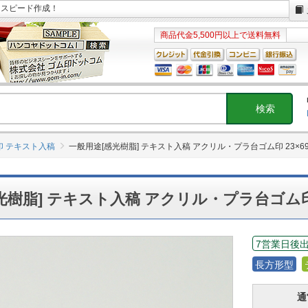
日スピード作成！
商品代金5,500円以上で送料無料
印 テキスト入稿
一般用途[感光樹脂] テキスト入稿 アクリル・プラ台ゴム印 23×6
光樹脂] テキスト入稿 アクリル・プラ台ゴム印 
7営業日後
長方形型
通