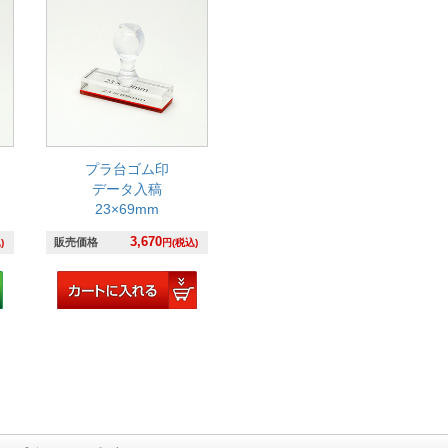
プラ台ゴム印
データ入稿
23×69mm
3,670
販売価格
)
円(税込)