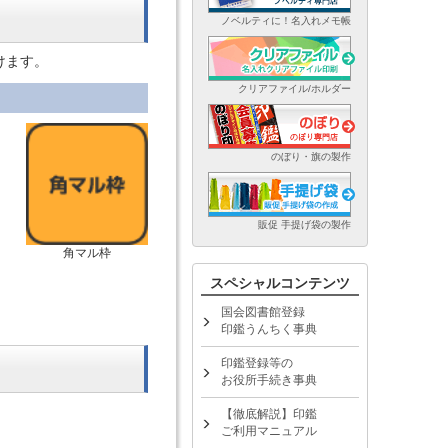
ノベルティに！名入れメモ帳
けます。
クリアファイル/ホルダー
のぼり・旗の製作
販促 手提げ袋の製作
角マル枠
スペシャルコンテンツ
国会図書館登録
印鑑うんちく事典
印鑑登録等の
お役所手続き事典
【徹底解説】印鑑
ご利用マニュアル