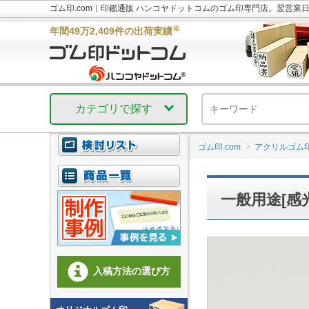
ゴム印.com｜印鑑通販 ハンコヤドットコムのゴム印専門店。翌営業
※
年間49万2,409件の出荷実績
カテゴリで探す
ゴム印.com
アクリルゴム
一般用途[感
入稿方法の選び方