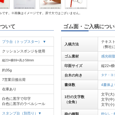
ルです。※画像はイメージです。原寸大ではございません。
ついて
ゴム面・ご入稿につい
プラ台（トップスター） ▼
テキス
入稿方法
（弊社
クッションスポンジを使用
ゴム素材
感光樹脂
縦23×横69×高さ58mm
印面サイズ
縦22×横
約35g
台木の向き
タテ・ヨ
7営業日後出荷
書体数
4書体よ
在庫あり
文字(大
1行の文字数
白色に黒字で印字
文字(中
（全角）
白色に黒字のラベルシール
文字(小
スタンプ台（別売り）▼
枠の種類
枠なし・