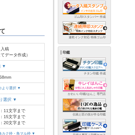
ゴム印/スタンパー 作成
て
速乾インク対応 特殊ゴム印
ト入稿
印鑑
にてデータ作成）
 ▼
チタン印鑑 作成
68mm
コより選択 ▼
かわいい印鑑/はんこ 専門店
り選択 ▼
)：11文字まで
伝統と匠の技が作る印鑑
)：15文字まで
)：20文字まで
角カク枠・角マル枠 ▼
品揃え豊富！印鑑ケース