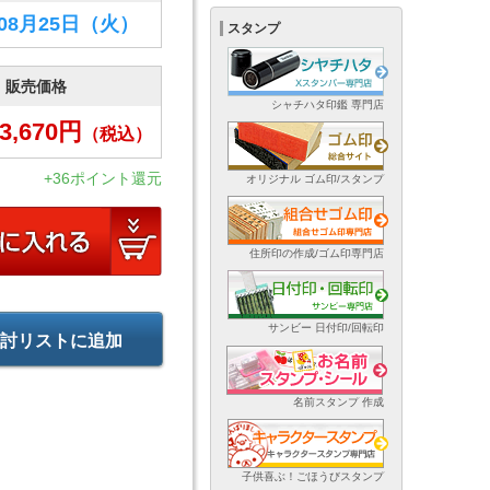
年08月25日
（火）
スタンプ
販売価格
シャチハタ印鑑 専門店
3,670
円
（税込）
+36ポイント還元
オリジナル ゴム印/スタンプ
住所印の作成/ゴム印専門店
サンビー 日付印/回転印
討リストに追加
名前スタンプ 作成
子供喜ぶ！ごほうびスタンプ