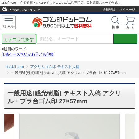
ゴム印.com｜印鑑通販 ハンコヤドットコムのゴム印専門店。翌営業日スピード作成！
会員登録
マイページ
カテゴリで探す
■注目のワード
印鑑ケース
ちいかわ
子ども印鑑
ゴム印.com
アクリルゴム印 テキスト入稿
一般用途[感光樹脂] テキスト入稿 アクリル・プラ台ゴム印 27×57mm
一般用途[感光樹脂] テキスト入稿 アクリ
ル・プラ台ゴム印 27×57mm