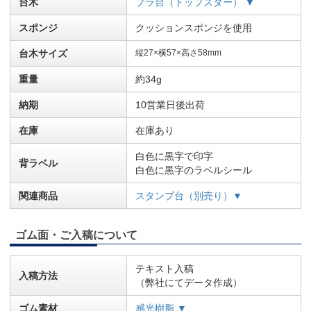
台木
プラ台（トップスター） ▼
スポンジ
クッションスポンジを使用
台木サイズ
縦27×横57×高さ58mm
重量
約34g
納期
10営業日後出荷
在庫
在庫あり
白色に黒字で印字
背ラベル
白色に黒字のラベルシール
関連商品
スタンプ台（別売り）▼
ゴム面・ご入稿について
テキスト入稿
入稿方法
（弊社にてデータ作成）
ゴム素材
感光樹脂 ▼