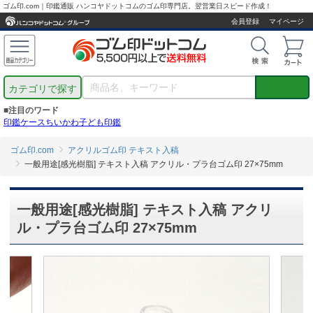
ゴム印.com｜印鑑通販 ハンコヤドットコムのゴム印専門店。翌営業日スピード作成！
会員登録
マイページ
カテゴリで探す
■注目のワード
印鑑ケース
ちいかわ
子ども印鑑
ゴム印.com
アクリルゴム印 テキスト入稿
一般用途[感光樹脂] テキスト入稿 アクリル・プラ台ゴム印 27×75mm
一般用途[感光樹脂] テキスト入稿 アクリ
ル・プラ台ゴム印 27×75mm