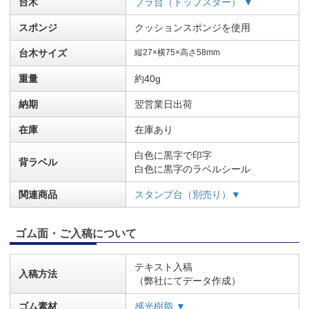
台木
プラ台（トップスター） ▼
スポンジ
クッションスポンジを使用
台木サイズ
縦27×横75×高さ58mm
重量
約40g
納期
翌営業日出荷
在庫
在庫あり
白色に黒字で印字
背ラベル
白色に黒字のラベルシール
関連商品
スタンプ台（別売り）▼
ゴム面・ご入稿について
テキスト入稿
入稿方法
（弊社にてデータ作成）
ゴム素材
感光樹脂 ▼