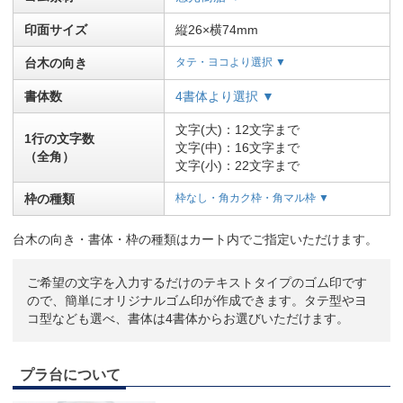
印面サイズ
縦26×横74mm
台木の向き
タテ・ヨコより選択 ▼
書体数
4書体より選択 ▼
文字(大)：12文字まで
1行の文字数
文字(中)：16文字まで
（全角）
文字(小)：22文字まで
枠の種類
枠なし・角カク枠・角マル枠 ▼
台木の向き・書体・枠の種類はカート内でご指定いただけます。
ご希望の文字を入力するだけのテキストタイプのゴム印です
ので、簡単にオリジナルゴム印が作成できます。タテ型やヨ
コ型なども選べ、書体は4書体からお選びいただけます。
プラ台について