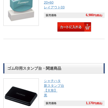
20×60
レイアウト03
6,980
販売価格
円(税込)
ゴム印用スタンプ台・関連商品
シャチハタ
新スタンプ台
【大形】
黒
1,170
販売価格
円(税込)