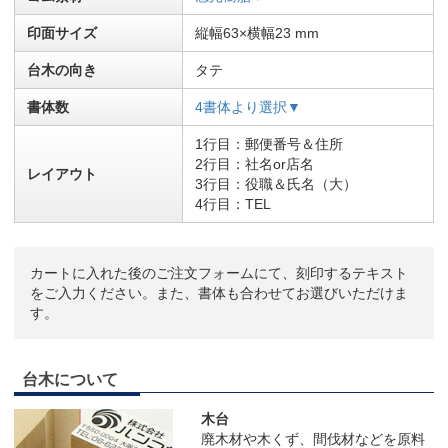
印面サイズ
縦幅63×横幅23 mm
台木の向き
タテ
書体数
4書体より選択▼
1行目：郵便番号＆住所
2行目：社名or店名
レイアウト
3行目：役職＆氏名（大）
4行目：TEL
カートに入れた後のご注文フォームにて、刻印するテキスト
をご入力ください。また、書体も合わせてお選びいただけま
す。
台木について
木台
廃木材や木くず、間伐材などを原料