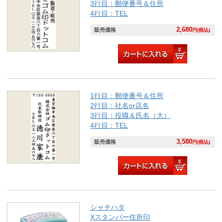
3行目：郵便番号＆住所
4行目：TEL
2,680
販売価格
円(税込)
1行目：郵便番号＆住所
2行目：社名or店名
3行目：役職＆氏名（大）
4行目：TEL
3,580
販売価格
円(税込)
シャチハタ
Xスタンパー住所印