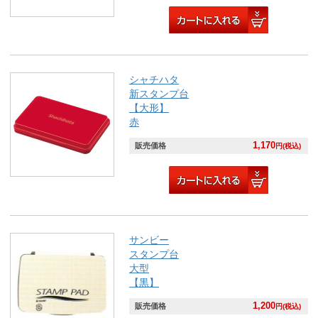
シャチハタ
新スタンプ台
【大形】
赤
1,170
販売価格
円(税込)
サンビー
スタンプ台
大型
【黒】
1,200
販売価格
円(税込)