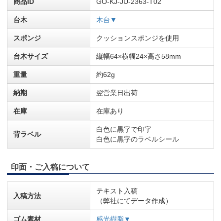
商品ID
GO-KJ-JU-2363-T02
台木
木台▼
スポンジ
クッションスポンジを使用
台木サイズ
縦幅64×横幅24×高さ58mm
重量
約62g
納期
翌営業日出荷
在庫
在庫あり
白色に黒字で印字
背ラベル
白色に黒字のラベルシール
印面・ご入稿について
テキスト入稿
入稿方法
（弊社にてデータ作成）
ゴム素材
感光樹脂▼