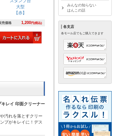
スタンプ台
みんなの知らない
大型
はんこの話
【赤】
1,200
販売価格
円(税込)
各支店
各モール店でもご購入できます
プキレイ 印面クリーナー
や汚れを落とすクリー
ンプがキレイに！デス