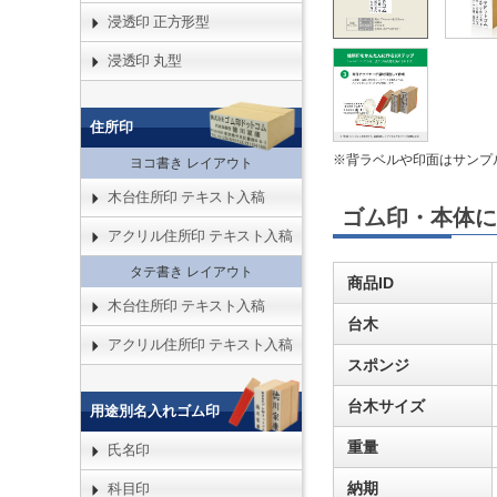
浸透印 正方形型
浸透印 丸型
住所印
※背ラベルや印面はサンプ
ヨコ書き レイアウト
木台住所印 テキスト入稿
ゴム印・本体に
アクリル住所印 テキスト入稿
タテ書き レイアウト
商品ID
木台住所印 テキスト入稿
台木
アクリル住所印 テキスト入稿
スポンジ
台木サイズ
用途別名入れゴム印
重量
氏名印
納期
科目印