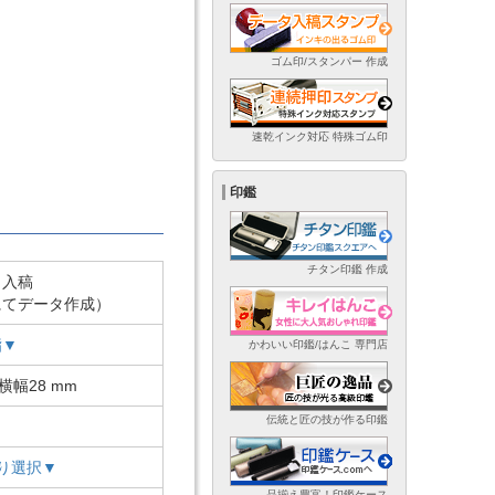
ゴム印/スタンパー 作成
速乾インク対応 特殊ゴム印
印鑑
チタン印鑑 作成
ト入稿
にてデータ作成）
脂▼
かわいい印鑑/はんこ 専門店
横幅28 mm
伝統と匠の技が作る印鑑
り選択▼
品揃え豊富！印鑑ケース