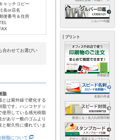
キャッチコピー
社名or店名
郵便番号＆住所
シルバー印鑑
TEL
FAX
プリント
も合わせてお選びい
印刷総合
樹脂
名刺の作成
脂とは紫外線で硬化する
樹脂です。ハンコヤドッ
で使用している感光樹脂
販促にも！名入れ封筒印刷
性があり一般のゴムより
性と耐久性に優れていま
光性樹脂について
デザイン豊富スタンプカード