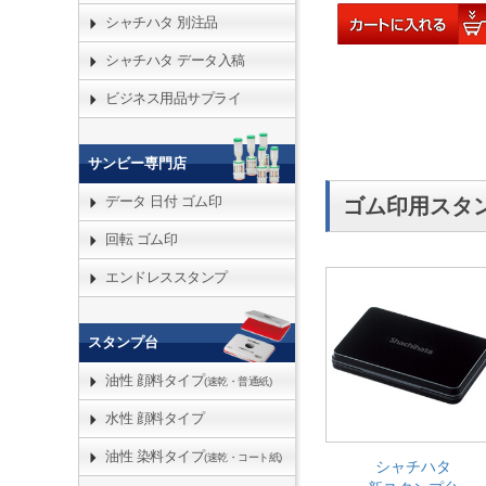
シャチハタ 別注品
シャチハタ データ入稿
ビジネス用品サプライ
サンビー専門店
データ 日付 ゴム印
ゴム印用スタ
回転 ゴム印
エンドレススタンプ
スタンプ台
油性 顔料タイプ
(速乾・普通紙)
水性 顔料タイプ
油性 染料タイプ
(速乾・コート紙)
シャチハタ