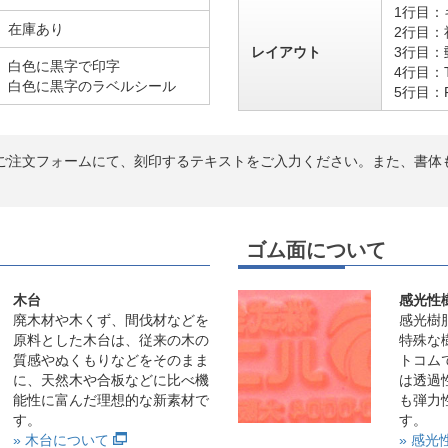
1行目：
在庫あり
2行目：
レイアウト
3行目：
白色に黒字で印字
4行目：
白色に黒字のラベルシール
5行目：
ご注文フォームにて、刻印するテキストをご入力ください。また、書体
ゴム面について
木台
感光性
廃木材や木くず、間伐材などを
感光樹
原料とした木台は、従来の木の
特殊な
質感やぬくもりなどをそのまま
トコム
に、天然木や合板などに比べ機
は透過
能性に富んだ理想的な新素材で
も弾力
す。
す。
» 木台について
» 感