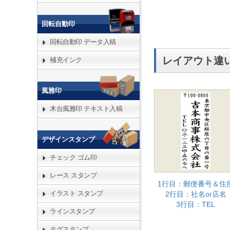
回転自動印
回転自動印 データ入稿
レイアウト違
補充インク
風雅印
木台風雅印 テキスト入稿
デザインスタンプ
チェック ゴム印
レース スタンプ
1行目：郵便番号＆住
イラスト スタンプ
2行目：社名or店名
3行目：TEL
ラインスタンプ
タグスタンプ