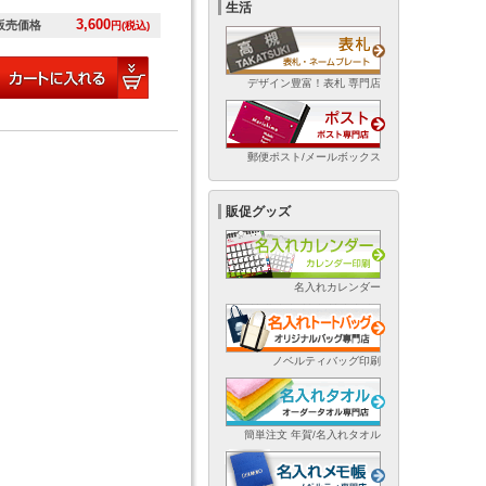
生活
3,600
販売価格
円(税込)
デザイン豊富！表札 専門店
郵便ポスト/メールボックス
販促グッズ
名入れカレンダー
ノベルティバッグ印刷
簡単注文 年賀/名入れタオル