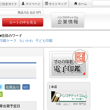
ご注文ガイド
マイページ
サイトマップ
ホーム
商品:0点 合計:0円
カートの中を見る
■注目のワード
印鑑ケース
ちいかわ
子ども印鑑
荷
在庫あり
5行
本店
稿
印鑑・はんこ・実印 専門店
常出荷予定日