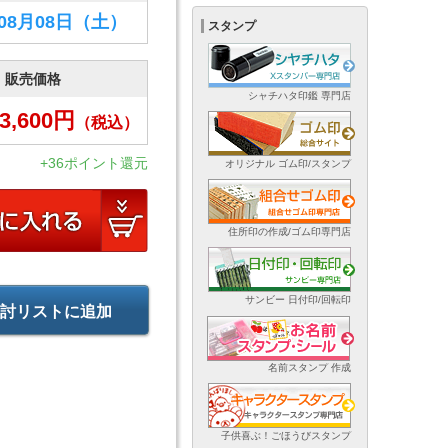
年08月08日
（土）
スタンプ
販売価格
シャチハタ印鑑 専門店
3,600
円
（税込）
+36ポイント還元
オリジナル ゴム印/スタンプ
住所印の作成/ゴム印専門店
サンビー 日付印/回転印
討リストに追加
名前スタンプ 作成
子供喜ぶ！ごほうびスタンプ