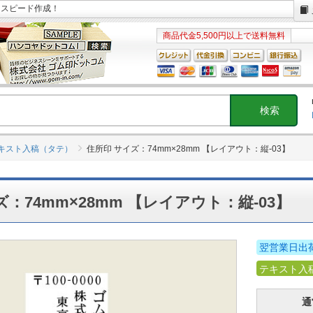
日スピード作成！
商品代金5,500円以上で送料無料
テキスト入稿（タテ）
住所印 サイズ：74mm×28mm 【レイアウト：縦-03】
：74mm×28mm 【レイアウト：縦-03】
翌営業日出
テキスト入
通