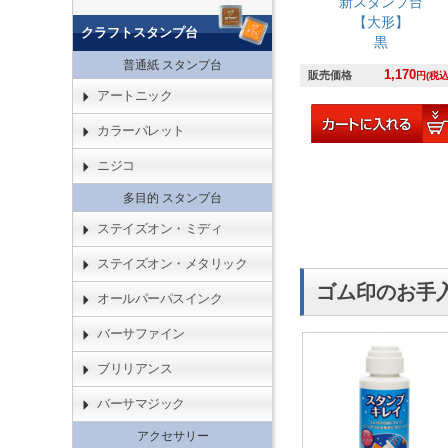
新スタンプ台
【大形】
クラフトスタンプ台
黒
普通紙 スタンプ台
1,170
販売価格
円(税込
アートニック
カラーパレット
ニジコ
多目的 スタンプ台
ステイズオン・ミディ
ステイズオン・メタリック
ゴム印のお手
オールパーパスインク
バーサファイン
ブリリアンス
バーサマジック
アクセサリー