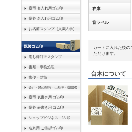
慶弔 名入れ用ゴム印
在庫
贈答 名入れ用ゴム印
背ラベル
お名前スタンプ（入園入学）
既製ゴム印
カートに入れた後の
ただけます。
消し棒訂正スタンプ
書類・事務処理
台木について
郵便・封筒
会計・簿記(帳簿・出勤簿・通信簿)
慶弔 表書き用 ゴム印
贈答 表書き用 ゴム印
ショップビジネス ゴム印
名刺用 ご挨拶ゴム印