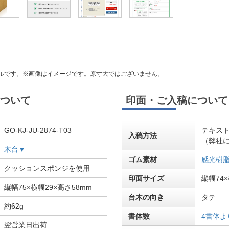
ルです。※画像はイメージです。原寸大ではございません。
ついて
印面・ご入稿について
GO-KJ-JU-2874-T03
テキス
入稿方法
（弊社
木台▼
ゴム素材
感光樹
クッションスポンジを使用
印面サイズ
縦幅74×
縦幅75×横幅29×高さ58mm
台木の向き
タテ
約62g
書体数
4書体よ
翌営業日出荷