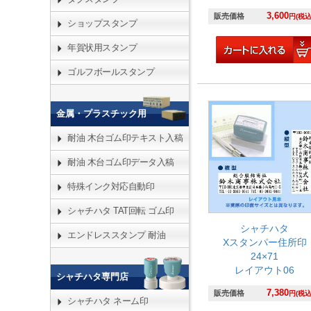
3,600
販売価格
円(税込
ショップスタンプ
年賀状用スタンプ
ゴルフボールスタンプ
金属・プラスチック用
耐油 木台ゴム印テキスト入稿
耐油 木台ゴム印データ入稿
特殊インク対応自動印
シャチハタ TAT回転 ゴム印
シャチハタ
エンドレススタンプ 耐油
Xスタンパー住所印
24×71
レイアウト06
シャチハタ専門店
7,380
販売価格
円(税込
シャチハタ ネーム印