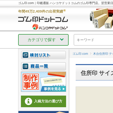
ゴム印.com｜印鑑通販 ハンコヤドットコムのゴム印専門店。翌営業
※
年間49万2,409件の出荷実績
カテゴリで探す
ゴム印.com
木台住所印 
住所印 サイズ
入稿方法の選び方