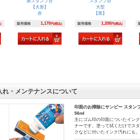
新スタンプ台
スタンプ台
【大形】
大型
赤
【黒】
1,170
1,200
販売価格
販売価格
)
円(税込)
円(税込)
入れ・メンテナンスについて
印面のお掃除にサンビー スタン
56ml
主にゴム印の印面についたインク
ナーです。塗って拭くだけでスタ
クなどに付いたインク汚れにも。