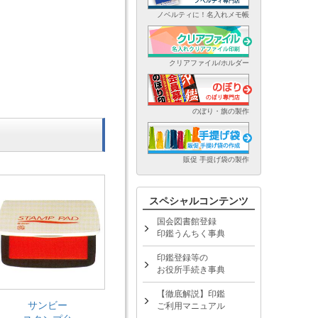
ノベルティに！名入れメモ帳
クリアファイル/ホルダー
のぼり・旗の製作
販促 手提げ袋の製作
スペシャルコンテンツ
国会図書館登録
印鑑うんちく事典
印鑑登録等の
お役所手続き事典
【徹底解説】印鑑
サンビー
ご利用マニュアル