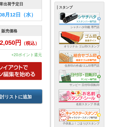
常出荷予定日
スタンプ
年08月12日
（水）
シャチハタ印鑑 専門店
販売価格
2,050
円
（税込）
オリジナル ゴム印/スタンプ
+20ポイント還元
住所印の作成/ゴム印専門店
サンビー 日付印/回転印
討リストに追加
名前スタンプ 作成
子供喜ぶ！ごほうびスタンプ