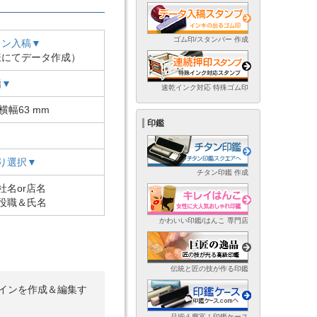
ゴム印/スタンパー 作成
イン入稿▼
様にてデータ作成）
脂▼
速乾インク対応 特殊ゴム印
横幅63 mm
印鑑
り選択▼
チタン印鑑 作成
社名or店名
役職＆氏名
かわいい印鑑/はんこ 専門店
伝統と匠の技が作る印鑑
インを作成＆編集す
品揃え豊富！印鑑ケース