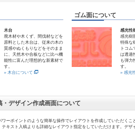
ゴム面について
木台
感光性
廃木材や木くず、間伐材などを
感光樹
原料とした木台は、従来の木の
特殊な
質感やぬくもりなどをそのまま
トコム
に、天然木や合板などに比べ機
は透過
能性に富んだ理想的な新素材で
も弾力
す。
す。
» 木台について
» 感
稿・デザイン作成画面について
パワーポイントのような簡単な操作でレイアウトを作成していただくこ
、テキスト入稿よりも詳細なレイアウト指定をしていただけます。デザ