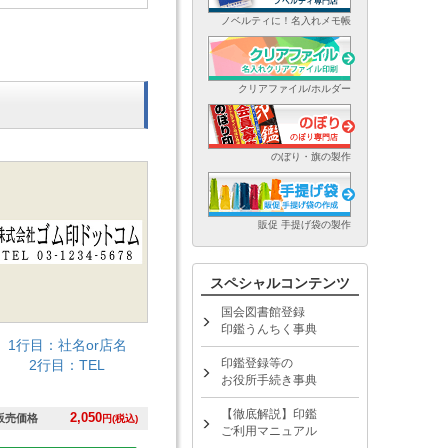
ノベルティに！名入れメモ帳
クリアファイル/ホルダー
のぼり・旗の製作
販促 手提げ袋の製作
スペシャルコンテンツ
国会図書館登録
印鑑うんちく事典
1行目：社名or店名
印鑑登録等の
2行目：TEL
お役所手続き事典
【徹底解説】印鑑
2,050
販売価格
円(税込)
ご利用マニュアル