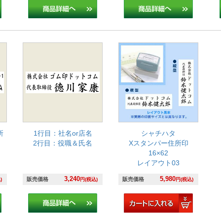
所
1行目：社名or店名
シャチハタ
2行目：役職＆氏名
Xスタンパー住所印
16×62
レイアウト03
3,240
5,980
販売価格
販売価格
)
円(税込)
円(税込)