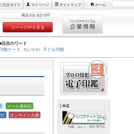
ご注文ガイド
マイページ
サイトマップ
ホーム
商品:0点 合計:0円
カートの中を見る
■注目のワード
印鑑ケース
ちいかわ
子ども印鑑
荷
メール便対応
本店
2行
オンライン入稿
印鑑・はんこ・実印 専門店