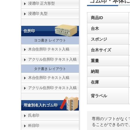
ゴム印・本体に
浸透印 正方形型
浸透印 丸型
商品ID
台木
住所印
スポンジ
ヨコ書き レイアウト
木台住所印 テキスト入稿
台木サイズ
アクリル住所印 テキスト入稿
重量
タテ書き レイアウト
納期
木台住所印 テキスト入稿
在庫
アクリル住所印 テキスト入稿
背ラベル
用途別名入れゴム印
氏名印
専用のソフトがなく
ることができるので
科目印