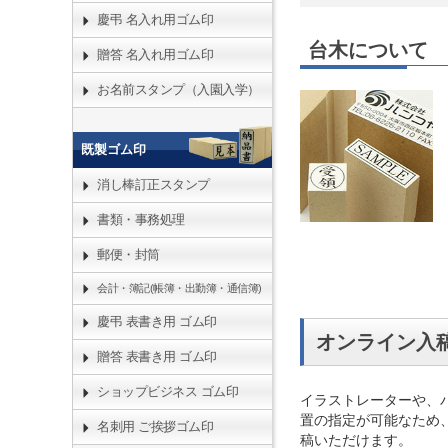
慶弔 名入れ用ゴム印
台木について
贈答 名入れ用ゴム印
お名前スタンプ（入園入学）
既製ゴム印
消し棒訂正スタンプ
書類・事務処理
郵便・封筒
会計・簿記(帳簿・出勤簿・通信簿)
慶弔 表書き用 ゴム印
オンライン入
贈答 表書き用 ゴム印
ショップビジネス ゴム印
イラストレーターや、
置の指定が可能なため
名刺用 ご挨拶ゴム印
稿いただけます。