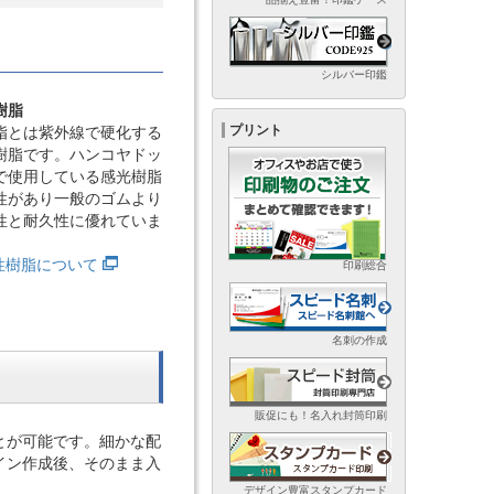
シルバー印鑑
樹脂
プリント
脂とは紫外線で硬化する
樹脂です。ハンコヤドッ
で使用している感光樹脂
性があり一般のゴムより
性と耐久性に優れていま
光性樹脂について
印刷総合
名刺の作成
販促にも！名入れ封筒印刷
とが可能です。細かな配
イン作成後、そのまま入
デザイン豊富スタンプカード