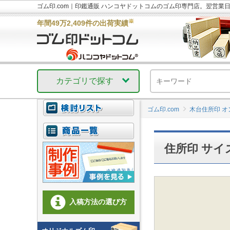
ゴム印.com｜印鑑通販 ハンコヤドットコムのゴム印専門店。翌営業
※
年間49万2,409件の出荷実績
カテゴリで探す
ゴム印.com
木台住所印 
住所印 サイズ
入稿方法の選び方