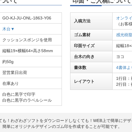
ついて
印面・ご入稿について
GO-KJ-JU-ONL-1863-Y06
オンラ
入稿方法
（お客
木台▼
ゴム素材
感光樹
クッションスポンジを使用
印面サイズ
縦幅18×
縦幅19×横幅64×高さ58mm
台木の向き
ヨコ
約50g
書体数
4書体よ
翌営業日出荷
1行目：
レイアウト
在庫あり
2行目：
白色に黒字で印字
白色に黒字のラベルシール
ても！わざわざソフトをダウンロードしなくても！WEB上で簡単にデザ
、簡単にオリジナルデザインのゴム印を作成することが可能です。