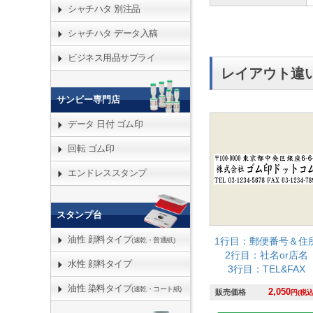
シャチハタ 別注品
シャチハタ データ入稿
ビジネス用品サプライ
レイアウト違
サンビー専門店
データ 日付 ゴム印
回転 ゴム印
エンドレススタンプ
スタンプ台
油性 顔料タイプ
1行目：郵便番号＆住
(速乾・普通紙)
2行目：社名or店名
水性 顔料タイプ
3行目：TEL&FAX
油性 染料タイプ
(速乾・コート紙)
2,050
販売価格
円(税込