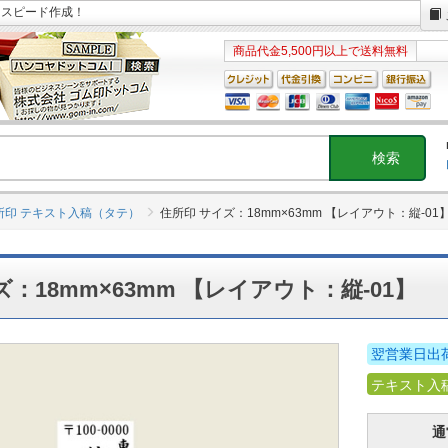
日スピード作成！
商品代金5,500円以上で送料無料
所印 テキスト入稿（タテ）
住所印 サイズ：18mm×63mm 【レイアウト：縦-01
：18mm×63mm 【レイアウト：縦-01】
翌営業日出
テキスト入
通