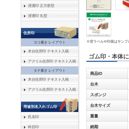
浸透印 正方形型
浸透印 丸型
住所印
※背ラベルや印面はサンプ
ヨコ書き レイアウト
木台住所印 テキスト入稿
ゴム印・本体に
アクリル住所印 テキスト入稿
タテ書き レイアウト
商品ID
木台住所印 テキスト入稿
台木
アクリル住所印 テキスト入稿
スポンジ
台木サイズ
用途別名入れゴム印
重量
氏名印
納期
科目印