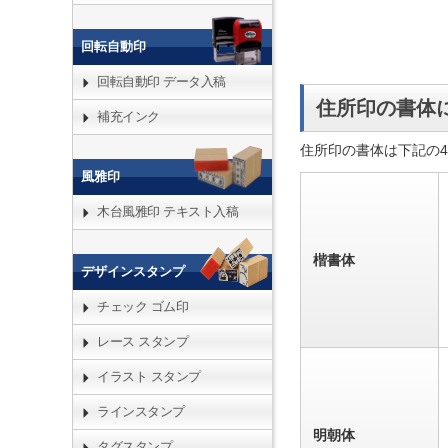
回転自動印
回転自動印 データ入稿
住所印の書体
補充インク
住所印の書体は下記の
風雅印
木台風雅印 テキスト入稿
楷書体
デザインスタンプ
チェック ゴム印
レース スタンプ
イラスト スタンプ
ラインスタンプ
明朝体
タグスタンプ