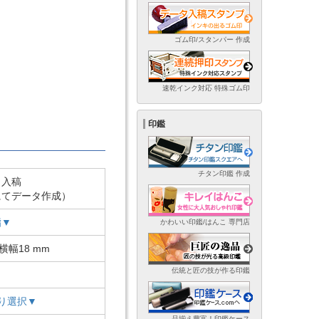
ゴム印/スタンパー 作成
速乾インク対応 特殊ゴム印
印鑑
チタン印鑑 作成
ト入稿
にてデータ作成）
脂▼
かわいい印鑑/はんこ 専門店
横幅18 mm
伝統と匠の技が作る印鑑
り選択▼
品揃え豊富！印鑑ケース