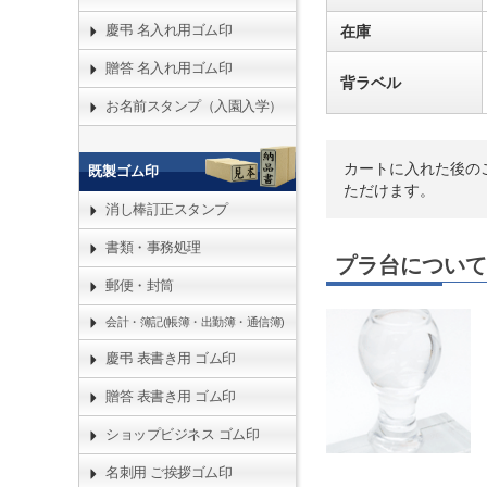
慶弔 名入れ用ゴム印
在庫
贈答 名入れ用ゴム印
背ラベル
お名前スタンプ（入園入学）
カートに入れた後の
既製ゴム印
ただけます。
消し棒訂正スタンプ
書類・事務処理
プラ台について
郵便・封筒
会計・簿記(帳簿・出勤簿・通信簿)
慶弔 表書き用 ゴム印
贈答 表書き用 ゴム印
ショップビジネス ゴム印
名刺用 ご挨拶ゴム印