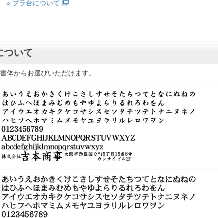
» プラ台について
について
4書体からお選びいただけます。