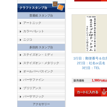
クラフトスタンプ台
普通紙 スタンプ台
アートニック
カラーパレット
ニジコ
多目的 スタンプ台
ステイズオン・ミディ
1行目：郵便番号＆住
2行目：社名or店名
ステイズオン・メタリック
3行目：TEL
オールパーパスインク
バーサファイン
1,980
販売価格
円(税込
ブリリアンス
バーサマジック
アクセサリー