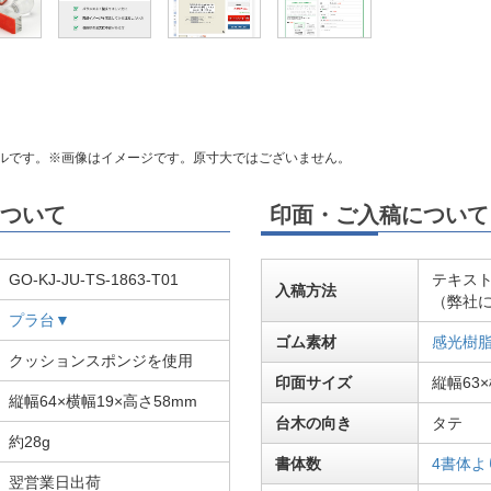
ルです。※画像はイメージです。原寸大ではございません。
ついて
印面・ご入稿について
GO-KJ-JU-TS-1863-T01
テキス
入稿方法
（弊社
プラ台▼
ゴム素材
感光樹
クッションスポンジを使用
印面サイズ
縦幅63×
縦幅64×横幅19×高さ58mm
台木の向き
タテ
約28g
書体数
4書体よ
翌営業日出荷