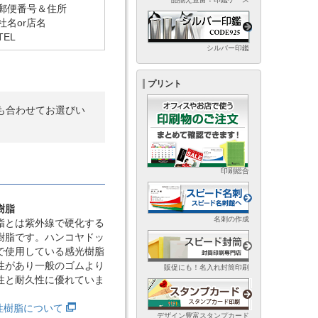
郵便番号＆住所
社名or店名
TEL
シルバー印鑑
プリント
も合わせてお選びい
印刷総合
樹脂
名刺の作成
脂とは紫外線で硬化する
樹脂です。ハンコヤドッ
で使用している感光樹脂
性があり一般のゴムより
販促にも！名入れ封筒印刷
性と耐久性に優れていま
光性樹脂について
デザイン豊富スタンプカード