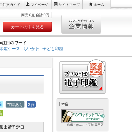
ご注文ガイド
マイページ
サイトマップ
ホーム
商品:0点 合計:0円
カートの中を見る
■注目のワード
印鑑ケース
ちいかわ
子ども印鑑
】
荷
在庫あり
3行
本店
稿
印鑑・はんこ・実印 専門店
常出荷予定日