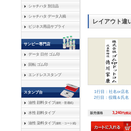
シャチハタ 別注品
シャチハタ データ入稿
レイアウト違
ビジネス用品サプライ
サンビー専門店
データ 日付 ゴム印
回転 ゴム印
エンドレススタンプ
1行目：社名or店名
スタンプ台
2行目：役職＆氏名
油性 顔料タイプ
(速乾・普通紙)
水性 顔料タイプ
3,240
販売価格
円(税込
油性 染料タイプ
(速乾・コート紙)