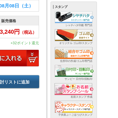
年08月08日
（土）
スタンプ
販売価格
シャチハタ印鑑 専門店
3,240
円
（税込）
+32ポイント還元
オリジナル ゴム印/スタンプ
住所印の作成/ゴム印専門店
サンビー 日付印/回転印
討リストに追加
名前スタンプ 作成
子供喜ぶ！ごほうびスタンプ