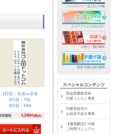
ノベルティに！名入れメモ帳
クリアファイル/ホルダー
のぼり・旗の製作
販促 手提げ袋の製作
スペシャルコンテンツ
国会図書館登録
1行目：社名or店名
印鑑うんちく事典
2行目：TEL
3行目：FAX
印鑑登録等の
お役所手続き事典
3,240
販売価格
円(税込)
【徹底解説】印鑑
ご利用マニュアル