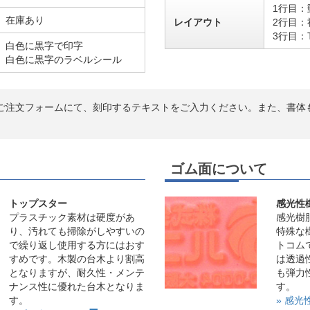
1行目：
在庫あり
レイアウト
2行目：
3行目：
白色に黒字で印字
白色に黒字のラベルシール
ご注文フォームにて、刻印するテキストをご入力ください。また、書体
ゴム面について
トップスター
感光性
プラスチック素材は硬度があ
感光樹
り、汚れても掃除がしやすいの
特殊な
で繰り返し使用する方にはおす
トコム
すめです。木製の台木より割高
は透過
となりますが、耐久性・メンテ
も弾力
ナンス性に優れた台木となりま
す。
す。
» 感