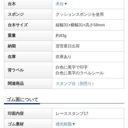
台木
木台▼
スポンジ
クッションスポンジを使用
台木サイズ
縦幅31×横幅31×高さ58mm
重量
約43g
納期
翌営業日出荷
在庫
在庫あり
白色に黒字で印字
背ラベル
白色に黒字のラベルシール
関連商品
スタンプ台（別売り）
ゴム面について
印面内容
レーススタンプ17
ゴム素材
感光樹脂▼