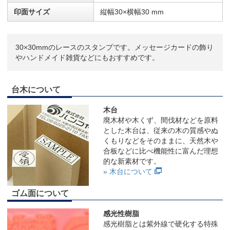
印面サイズ
縦幅30×横幅30 mm
30×30mmのレースのスタンプです。メッセージカードの飾り
やハンドメイド雑貨などにもおすすめです。
台木について
木台
廃木材や木くず、間伐材などを原料
とした木台は、従来の木の質感やぬ
くもりなどをそのままに、天然木や
合板などに比べ機能性に富んだ理想
的な新素材です。
» 木台について
ゴム面について
感光性樹脂
感光樹脂とは紫外線で硬化する特殊