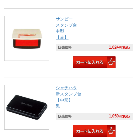
サンビー
スタンプ台
中型
【赤】
1,024
販売価格
円(税込)
シャチハタ
新スタンプ台
【中形】
黒
1,050
販売価格
円(税込)