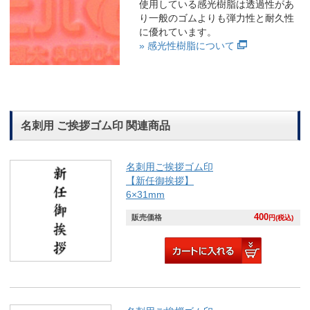
使用している感光樹脂は透過性があ
り一般のゴムよりも弾力性と耐久性
に優れています。
» 感光性樹脂について
名刺用 ご挨拶ゴム印 関連商品
名刺用ご挨拶ゴム印
【新任御挨拶】
6×31mm
400
販売価格
円(税込)