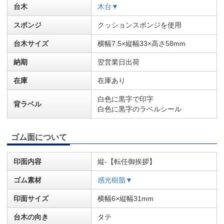
台木
木台▼
スポンジ
クッションスポンジを使用
台木サイズ
横幅7.5×縦幅33×高さ58mm
納期
翌営業日出荷
在庫
在庫あり
白色に黒字で印字
背ラベル
白色に黒字のラベルシール
ゴム面について
印面内容
縦-【転任御挨拶】
ゴム素材
感光樹脂▼
印面サイズ
横幅6×縦幅31mm
台木の向き
タテ