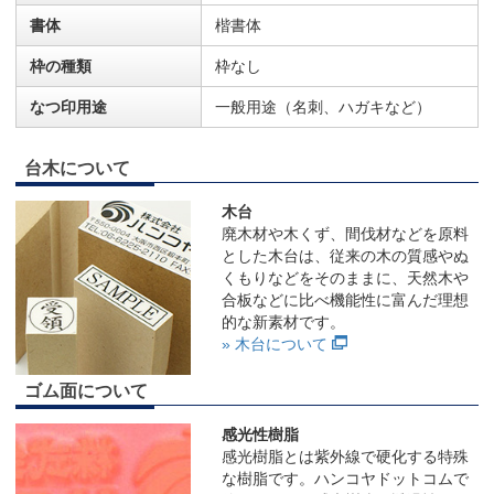
書体
楷書体
枠の種類
枠なし
なつ印用途
一般用途（名刺、ハガキなど）
台木について
木台
廃木材や木くず、間伐材などを原料
とした木台は、従来の木の質感やぬ
くもりなどをそのままに、天然木や
合板などに比べ機能性に富んだ理想
的な新素材です。
» 木台について
ゴム面について
感光性樹脂
感光樹脂とは紫外線で硬化する特殊
な樹脂です。ハンコヤドットコムで