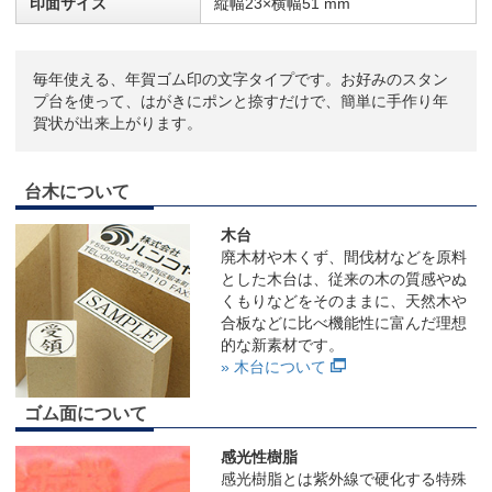
印面サイズ
縦幅23×横幅51 mm
毎年使える、年賀ゴム印の文字タイプです。お好みのスタン
プ台を使って、はがきにポンと捺すだけで、簡単に手作り年
賀状が出来上がります。
台木について
木台
廃木材や木くず、間伐材などを原料
とした木台は、従来の木の質感やぬ
くもりなどをそのままに、天然木や
合板などに比べ機能性に富んだ理想
的な新素材です。
» 木台について
ゴム面について
感光性樹脂
感光樹脂とは紫外線で硬化する特殊