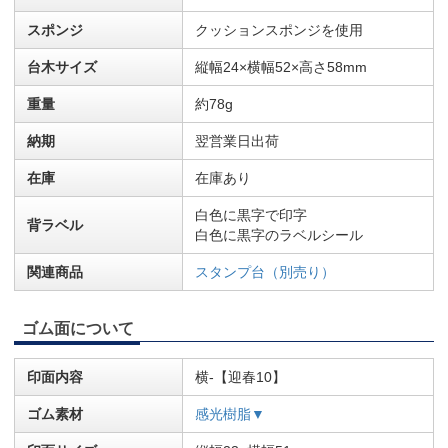
スポンジ
クッションスポンジを使用
台木サイズ
縦幅24×横幅52×高さ58mm
重量
約78g
納期
翌営業日出荷
在庫
在庫あり
白色に黒字で印字
背ラベル
白色に黒字のラベルシール
関連商品
スタンプ台（別売り）
ゴム面について
印面内容
横-【迎春10】
ゴム素材
感光樹脂▼