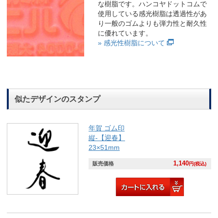
な樹脂です。ハンコヤドットコムで
使用している感光樹脂は透過性があ
り一般のゴムよりも弾力性と耐久性
に優れています。
» 感光性樹脂について
似たデザインのスタンプ
年賀 ゴム印
縦-【迎春】
23×51mm
1,140
販売価格
円(税込)