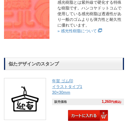
感光樹脂とは紫外線で硬化する特殊
な樹脂です。ハンコヤドットコムで
使用している感光樹脂は透過性があ
り一般のゴムよりも弾力性と耐久性
に優れています。
» 感光性樹脂について
似たデザインのスタンプ
年賀 ゴム印
イラストタイプ1
30×30mm
1,260
販売価格
円(税込)