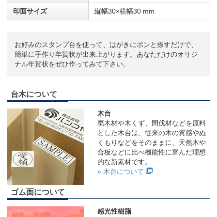
印面サイズ
縦幅30×横幅30 mm
お好みのスタンプ台を使って、はがきにポンと捺すだけで、
簡単に手作り年賀状が出来上がります。あなただけのオリジ
ナル年賀状をぜひ作ってみて下さい。
台木について
木台
廃木材や木くず、間伐材などを原料
とした木台は、従来の木の質感やぬ
くもりなどをそのままに、天然木や
合板などに比べ機能性に富んだ理想
的な新素材です。
» 木台について
ゴム面について
感光性樹脂