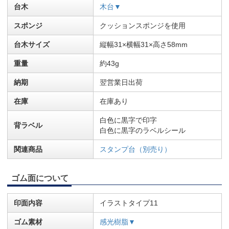
台木
木台▼
スポンジ
クッションスポンジを使用
台木サイズ
縦幅31×横幅31×高さ58mm
重量
約43g
納期
翌営業日出荷
在庫
在庫あり
白色に黒字で印字
背ラベル
白色に黒字のラベルシール
関連商品
スタンプ台（別売り）
ゴム面について
印面内容
イラストタイプ11
ゴム素材
感光樹脂▼