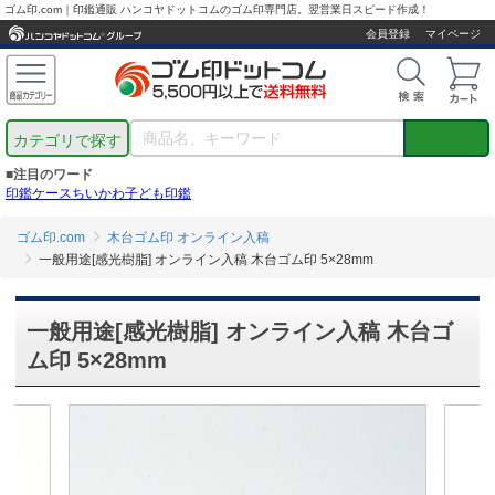
ゴム印.com｜印鑑通販 ハンコヤドットコムのゴム印専門店。翌営業日スピード作成！
会員登録
マイページ
カテゴリで探す
■注目のワード
印鑑ケース
ちいかわ
子ども印鑑
ゴム印.com
木台ゴム印 オンライン入稿
一般用途[感光樹脂] オンライン入稿 木台ゴム印 5×28mm
一般用途[感光樹脂] オンライン入稿 木台ゴ
ム印 5×28mm