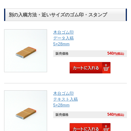
別の入稿方法・近いサイズのゴム印・スタンプ
木台ゴム印
データ入稿
5×28mm
540
販売価格
円(税込)
木台ゴム印
テキスト入稿
5×28mm
540
販売価格
円(税込)