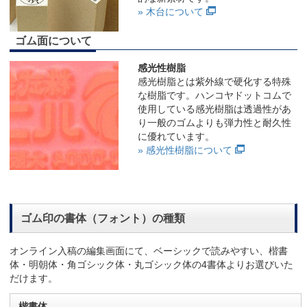
» 木台について
ゴム面について
感光性樹脂
感光樹脂とは紫外線で硬化する特殊
な樹脂です。ハンコヤドットコムで
使用している感光樹脂は透過性があ
り一般のゴムよりも弾力性と耐久性
に優れています。
» 感光性樹脂について
ゴム印の書体（フォント）の種類
オンライン入稿の編集画面にて、ベーシックで読みやすい、楷書
体・明朝体・角ゴシック体・丸ゴシック体の4書体よりお選びいた
だけます。
楷書体