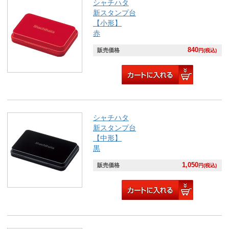
シャチハタ
新スタンプ台
【小形】
赤
840
販売価格
円(税込)
シャチハタ
新スタンプ台
【中形】
黒
1,050
販売価格
円(税込)