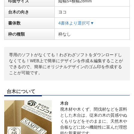
印面サイズ
縦幅5×横幅28mm
台木の向き
ヨコ
書体数
4書体より選択可▼
枠の種類
枠なし
専用のソフトがなくても！わざわざソフトをダウンロードし
なくても！WEB上で簡単にデザインを作成＆編集することが
できるので、簡単にオリジナルデザインのゴム印を作成する
ことが可能です。
台木について
木台
廃木材や木くず、間伐材などを原料
とした木台は、従来の木の質感やぬ
くもりなどをそのままに、天然木や
合板などに比べ機能性に富んだ理想
的な新素材です。