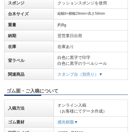
スポンジ
クッションスポンジを使用
台木サイズ
縦幅6×横幅29mm×高さ58mm
重量
約8g
納期
翌営業日出荷
在庫
在庫あり
白色に黒字で印字
背ラベル
白色に黒字のラベルシール
関連商品
スタンプ台（別売り）▼
ゴム面・ご入稿について
オンライン入稿
入稿方法
（お客様にてデータ作成）
ゴム素材
感光樹脂▼