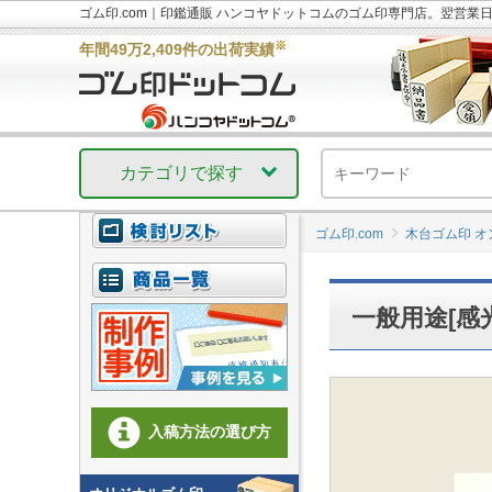
ゴム印.com｜印鑑通販 ハンコヤドットコムのゴム印専門店。翌営業
※
年間49万2,409件の出荷実績
カテゴリで探す
ゴム印.com
木台ゴム印 
一般用途[感
入稿方法の選び方