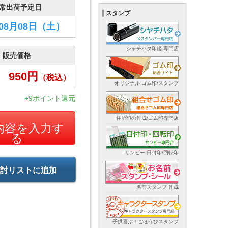
常出荷予定日
スタンプ
年08月08日
（土）
シャチハタ印鑑 専門店
販売価格
950
円
（税込）
オリジナル ゴム印/スタンプ
+9ポイント還元
住所印の作成/ゴム印専門店
内容を入力す
る
サンビー 日付印/回転印
討リストに追加
名前スタンプ 作成
子供喜ぶ！ごほうびスタンプ