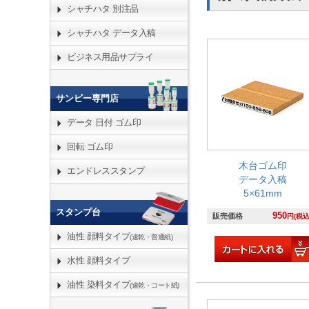
シャチハタ 別注品
シャチハタ データ入稿
ビジネス用品サプライ
サンビー専門店
データ 日付 ゴム印
回転 ゴム印
木台ゴム印
エンドレススタンプ
データ入稿
5×61mm
スタンプ台
950
販売価格
円(税込
油性 顔料タイプ
(速乾・普通紙)
水性 顔料タイプ
油性 染料タイプ
(速乾・コート紙)