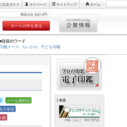
ご注文ガイド
マイページ
サイトマップ
ホーム
商品:0点 合計:0円
カートの中を見る
■注目のワード
印鑑ケース
ちいかわ
子ども印鑑
荷
メール便対応
本店
長方形型
入稿
印鑑・はんこ・実印 専門店