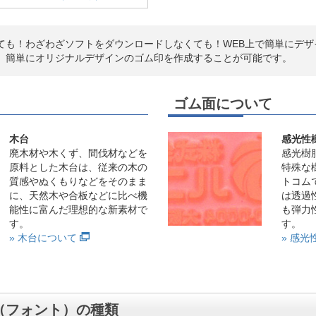
ても！わざわざソフトをダウンロードしなくても！WEB上で簡単にデザ
、簡単にオリジナルデザインのゴム印を作成することが可能です。
ゴム面について
木台
感光性
廃木材や木くず、間伐材などを
感光樹
原料とした木台は、従来の木の
特殊な
質感やぬくもりなどをそのまま
トコム
に、天然木や合板などに比べ機
は透過
能性に富んだ理想的な新素材で
も弾力
す。
す。
» 木台について
» 感
（フォント）の種類