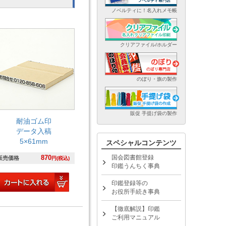
ノベルティに！名入れメモ帳
クリアファイル/ホルダー
のぼり・旗の製作
販促 手提げ袋の製作
耐油ゴム印
データ入稿
5×61mm
スペシャルコンテンツ
870
国会図書館登録
販売価格
円(税込)
印鑑うんちく事典
印鑑登録等の
お役所手続き事典
【徹底解説】印鑑
ご利用マニュアル