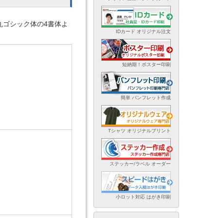
丸ゴシック体の4書体よ
IDカード オリジナル注文
短納期！ポスター印刷
簡単 パンフレット作成
Tシャツ オリジナルプリント
ステッカー/ラベル オーダー
小ロット対応 はがき印刷