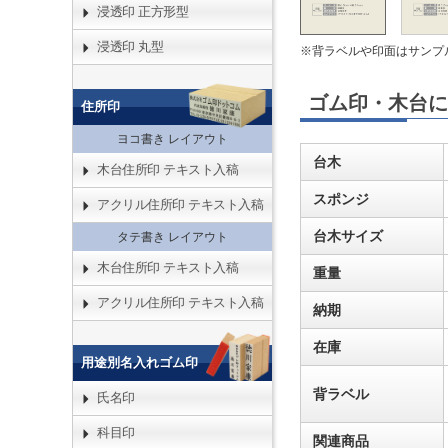
浸透印 正方形型
浸透印 丸型
※背ラベルや印面はサンプ
ゴム印・木台に
住所印
ヨコ書き レイアウト
台木
木台住所印 テキスト入稿
スポンジ
アクリル住所印 テキスト入稿
台木サイズ
タテ書き レイアウト
木台住所印 テキスト入稿
重量
アクリル住所印 テキスト入稿
納期
在庫
用途別名入れゴム印
背ラベル
氏名印
科目印
関連商品