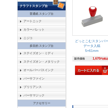
クラフトスタンプ台
普通紙 スタンプ台
アートニック
カラーパレット
ニジコ
どっとこむスタンパ
データ入稿
多目的 スタンプ台
5×61mm
ステイズオン・ミディ
1,670
販売価格
円(税込
ステイズオン・メタリック
オールパーパスインク
バーサファイン
ブリリアンス
バーサマジック
アクセサリー