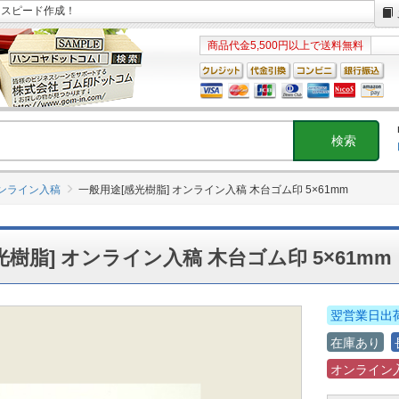
日スピード作成！
商品代金5,500円以上で送料無料
オンライン入稿
一般用途[感光樹脂] オンライン入稿 木台ゴム印 5×61mm
光樹脂] オンライン入稿 木台ゴム印 5×61mm
翌営業日出
在庫あり
オンライン