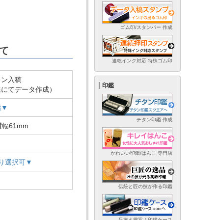
ゴム印/スタンパー 作成
て
速乾インク対応 特殊ゴム印
イン入稿
印鑑
様にてデータ作成）
脂▼
チタン印鑑 作成
横幅61mm
かわいい印鑑/はんこ 専門店
り選択可▼
伝統と匠の技が作る印鑑
品揃え豊富！印鑑ケース