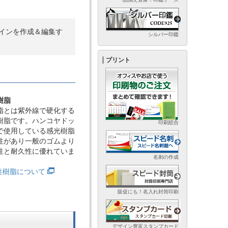
インを作成＆編集す
シルバー印鑑
プリント
樹脂
脂とは紫外線で硬化する
樹脂です。ハンコヤドッ
印刷総合
で使用している感光樹脂
性があり一般のゴムより
性と耐久性に優れていま
名刺の作成
光性樹脂について
販促にも！名入れ封筒印刷
デザイン豊富スタンプカード