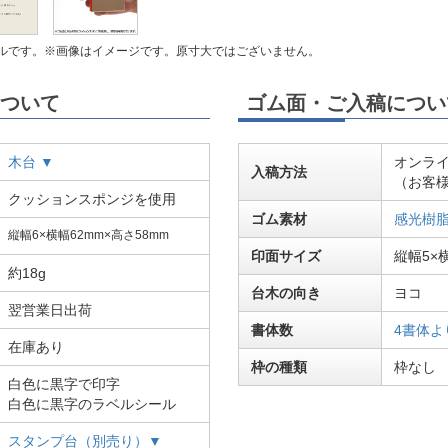
ルです。※画像はイメージです。原寸大ではございません。
ついて
ゴム面・ご入稿につい
木台 ▼
オンラ
入稿方法
（お客
クッションスポンジを使用
ゴム素材
感光樹
縦幅6×横幅62mm×高さ58mm
印面サイズ
縦幅5×
約18g
台木の向き
ヨコ
翌営業日出荷
書体数
4書体よ
在庫あり
枠の種類
枠なし
白色に黒字で印字
白色に黒字のラベルシール
スタンプ台（別売り）▼