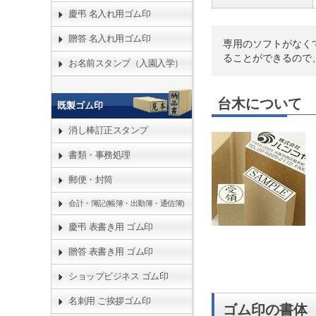
慶弔 名入れ用ゴム印
贈答 名入れ用ゴム印
専用のソフトがなく
ることができるので
お名前スタンプ（入園入学）
台木について
既製ゴム印
消し棒訂正スタンプ
書類・事務処理
郵便・封筒
会計・簿記(帳簿・出勤簿・通信簿)
慶弔 表書き用 ゴム印
贈答 表書き用 ゴム印
ショップビジネス ゴム印
名刺用 ご挨拶ゴム印
ゴム印の書体