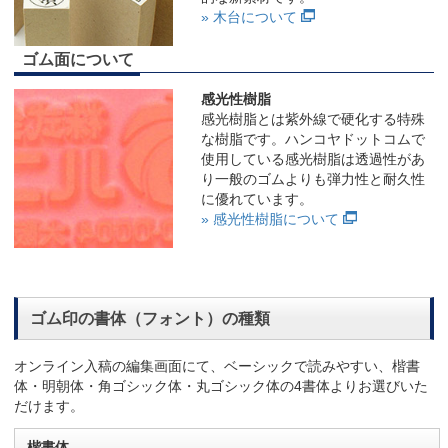
» 木台について
ゴム面について
感光性樹脂
感光樹脂とは紫外線で硬化する特殊
な樹脂です。ハンコヤドットコムで
使用している感光樹脂は透過性があ
り一般のゴムよりも弾力性と耐久性
に優れています。
» 感光性樹脂について
ゴム印の書体（フォント）の種類
オンライン入稿の編集画面にて、ベーシックで読みやすい、楷書
体・明朝体・角ゴシック体・丸ゴシック体の4書体よりお選びいた
だけます。
楷書体