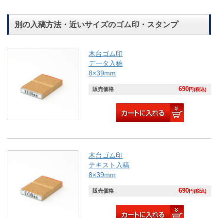
別の入稿方法・近いサイズのゴム印・スタンプ
木台ゴム印
データ入稿
8×39mm
690
販売価格
円(税込)
木台ゴム印
テキスト入稿
8×39mm
690
販売価格
円(税込)