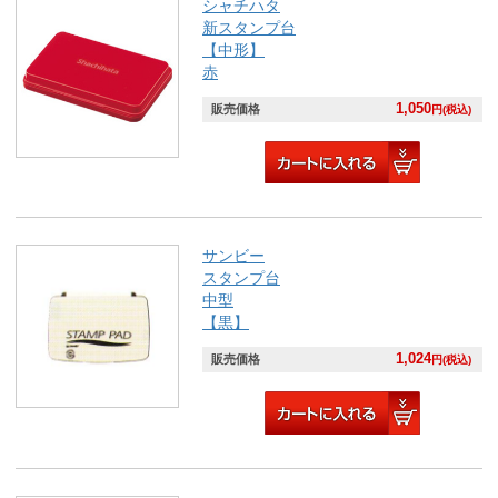
シャチハタ
新スタンプ台
【中形】
赤
1,050
販売価格
円(税込)
サンビー
スタンプ台
中型
【黒】
1,024
販売価格
円(税込)