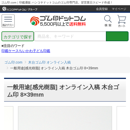
ゴム印.com｜印鑑通販 ハンコヤドットコムのゴム印専門店。翌営業日スピード作成！
会員登録
マイページ
カテゴリで探す
■注目のワード
印鑑ケース
ちいかわ
子ども印鑑
ゴム印.com
木台ゴム印 オンライン入稿
一般用途[感光樹脂] オンライン入稿 木台ゴム印 8×39mm
一般用途[感光樹脂] オンライン入稿 木台ゴ
ム印 8×39mm