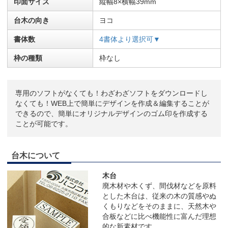
印面サイズ
縦幅8×横幅39mm
台木の向き
ヨコ
書体数
4書体より選択可▼
枠の種類
枠なし
専用のソフトがなくても！わざわざソフトをダウンロードし
なくても！WEB上で簡単にデザインを作成＆編集することが
できるので、簡単にオリジナルデザインのゴム印を作成する
ことが可能です。
台木について
木台
廃木材や木くず、間伐材などを原料
とした木台は、従来の木の質感やぬ
くもりなどをそのままに、天然木や
合板などに比べ機能性に富んだ理想
的な新素材です。