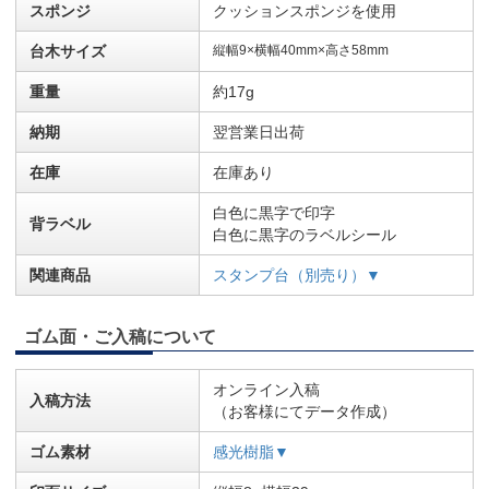
スポンジ
クッションスポンジを使用
台木サイズ
縦幅9×横幅40mm×高さ58mm
重量
約17g
納期
翌営業日出荷
在庫
在庫あり
白色に黒字で印字
背ラベル
白色に黒字のラベルシール
関連商品
スタンプ台（別売り）▼
ゴム面・ご入稿について
オンライン入稿
入稿方法
（お客様にてデータ作成）
ゴム素材
感光樹脂▼