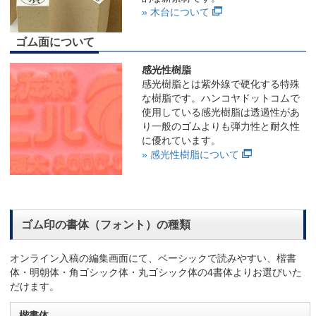
» 木台について
ゴム面について
感光性樹脂
感光樹脂とは紫外線で硬化する特殊
な樹脂です。ハンコヤドットコムで
使用している感光樹脂は透過性があ
り一般のゴムよりも弾力性と耐久性
に優れています。
» 感光性樹脂について
ゴム印の書体（フォント）の種類
オンライン入稿の編集画面にて、ベーシックで読みやすい、楷書
体・明朝体・角ゴシック体・丸ゴシック体の4書体よりお選びいた
だけます。
楷書体