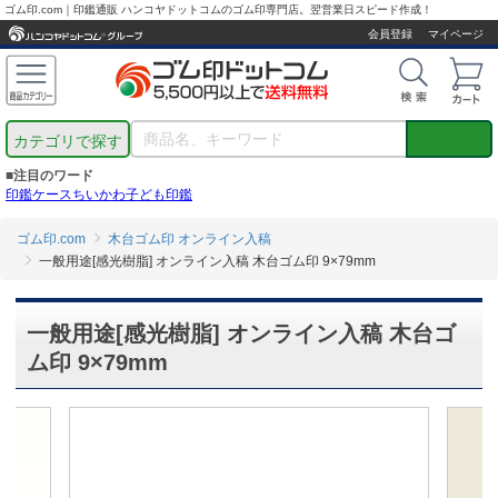
ゴム印.com｜印鑑通販 ハンコヤドットコムのゴム印専門店。翌営業日スピード作成！
会員登録
マイページ
カテゴリで探す
■注目のワード
印鑑ケース
ちいかわ
子ども印鑑
ゴム印.com
木台ゴム印 オンライン入稿
一般用途[感光樹脂] オンライン入稿 木台ゴム印 9×79mm
一般用途[感光樹脂] オンライン入稿 木台ゴ
ム印 9×79mm