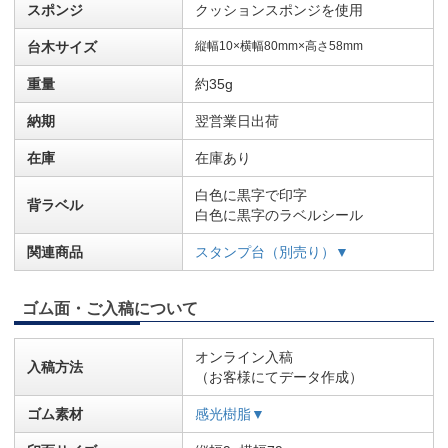
スポンジ
クッションスポンジを使用
台木サイズ
縦幅10×横幅80mm×高さ58mm
重量
約35g
納期
翌営業日出荷
在庫
在庫あり
白色に黒字で印字
背ラベル
白色に黒字のラベルシール
関連商品
スタンプ台（別売り）▼
ゴム面・ご入稿について
オンライン入稿
入稿方法
（お客様にてデータ作成）
ゴム素材
感光樹脂▼