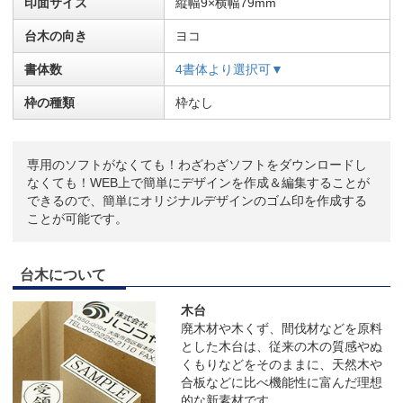
印面サイズ
縦幅9×横幅79mm
台木の向き
ヨコ
書体数
4書体より選択可▼
枠の種類
枠なし
専用のソフトがなくても！わざわざソフトをダウンロードし
なくても！WEB上で簡単にデザインを作成＆編集することが
できるので、簡単にオリジナルデザインのゴム印を作成する
ことが可能です。
台木について
木台
廃木材や木くず、間伐材などを原料
とした木台は、従来の木の質感やぬ
くもりなどをそのままに、天然木や
合板などに比べ機能性に富んだ理想
的な新素材です。