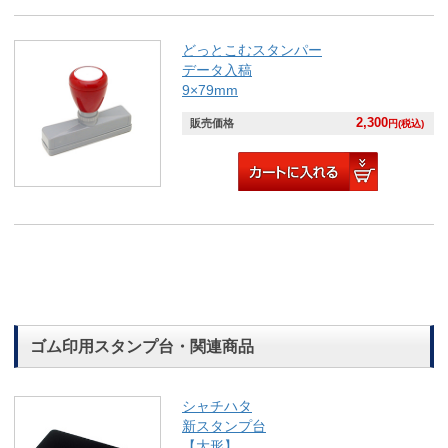
どっとこむスタンパー
データ入稿
9×79mm
2,300
販売価格
円(税込)
ゴム印用スタンプ台・関連商品
シャチハタ
新スタンプ台
【大形】