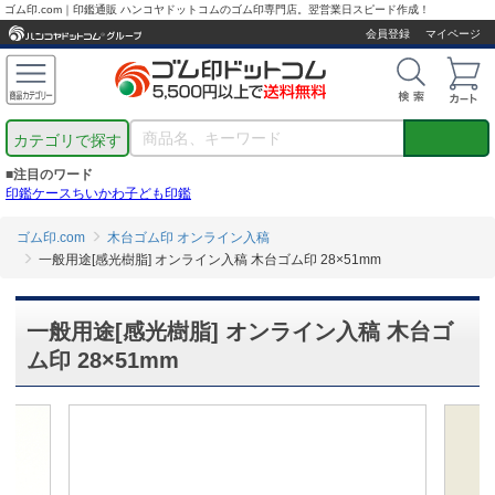
ゴム印.com｜印鑑通販 ハンコヤドットコムのゴム印専門店。翌営業日スピード作成！
会員登録
マイページ
カテゴリで探す
■注目のワード
印鑑ケース
ちいかわ
子ども印鑑
ゴム印.com
木台ゴム印 オンライン入稿
一般用途[感光樹脂] オンライン入稿 木台ゴム印 28×51mm
一般用途[感光樹脂] オンライン入稿 木台ゴ
ム印 28×51mm