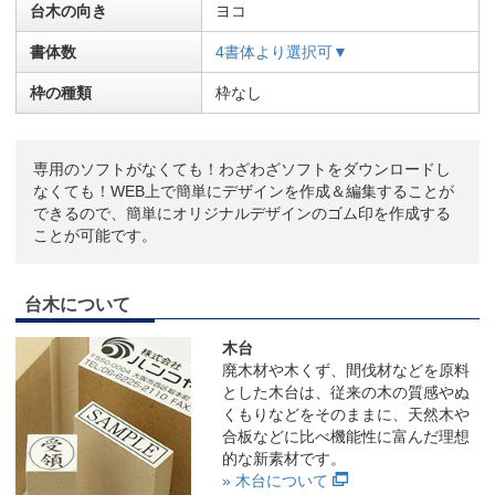
台木の向き
ヨコ
書体数
4書体より選択可▼
枠の種類
枠なし
専用のソフトがなくても！わざわざソフトをダウンロードし
なくても！WEB上で簡単にデザインを作成＆編集することが
できるので、簡単にオリジナルデザインのゴム印を作成する
ことが可能です。
台木について
木台
廃木材や木くず、間伐材などを原料
とした木台は、従来の木の質感やぬ
くもりなどをそのままに、天然木や
合板などに比べ機能性に富んだ理想
的な新素材です。
» 木台について