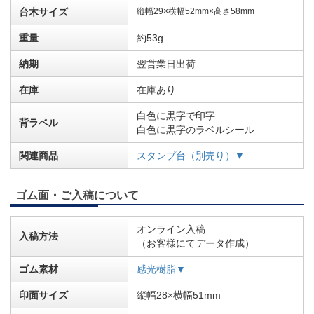
台木サイズ
縦幅29×横幅52mm×高さ58mm
重量
約53g
納期
翌営業日出荷
在庫
在庫あり
白色に黒字で印字
背ラベル
白色に黒字のラベルシール
関連商品
スタンプ台（別売り）▼
ゴム面・ご入稿について
オンライン入稿
入稿方法
（お客様にてデータ作成）
ゴム素材
感光樹脂▼
印面サイズ
縦幅28×横幅51mm