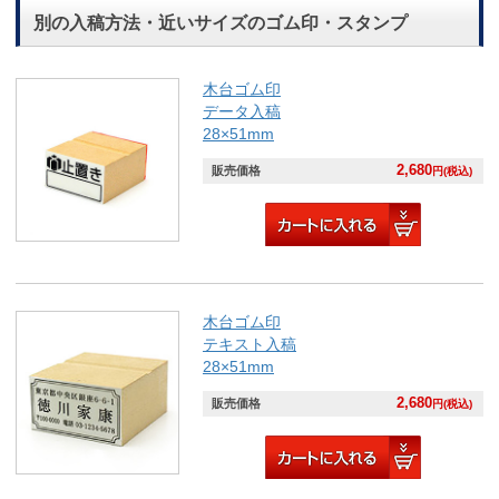
別の入稿方法・近いサイズのゴム印・スタンプ
木台ゴム印
データ入稿
28×51mm
2,680
販売価格
円(税込)
木台ゴム印
テキスト入稿
28×51mm
2,680
販売価格
円(税込)