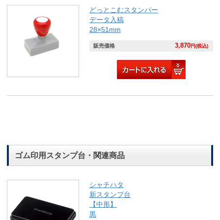
どっとこむスタンパー
データ入稿
28×51mm
3,870
販売価格
円(税込)
ゴム印用スタンプ台・関連商品
シャチハタ
新スタンプ台
【中形】
黒