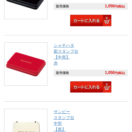
1,050
販売価格
円(税込)
シャチハタ
新スタンプ台
【中形】
赤
1,050
販売価格
円(税込)
サンビー
スタンプ台
中型
【黒】