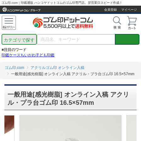
ゴム印.com｜印鑑通販 ハンコヤドットコムのゴム印専門店。翌営業日スピード作成！
会員登録
マイページ
カテゴリで探す
■注目のワード
印鑑ケース
ちいかわ
子ども印鑑
ゴム印.com
アクリルゴム印 オンライン入稿
一般用途[感光樹脂] オンライン入稿 アクリル・プラ台ゴム印 16.5×57mm
一般用途[感光樹脂] オンライン入稿 アクリ
ル・プラ台ゴム印 16.5×57mm