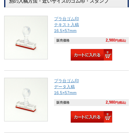
別の入稿方法・近いサイズのゴム印・スタンプ
プラ台ゴム印
テキスト入稿
16.5×57mm
2,980
販売価格
円(税込)
プラ台ゴム印
データ入稿
16.5×57mm
2,980
販売価格
円(税込)