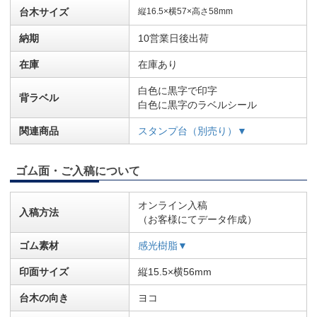
台木サイズ
縦16.5×横57×高さ58mm
納期
10営業日後出荷
在庫
在庫あり
白色に黒字で印字
背ラベル
白色に黒字のラベルシール
関連商品
スタンプ台（別売り）▼
ゴム面・ご入稿について
オンライン入稿
入稿方法
（お客様にてデータ作成）
ゴム素材
感光樹脂▼
印面サイズ
縦15.5×横56mm
台木の向き
ヨコ