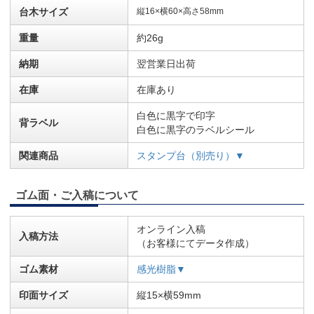
台木サイズ
縦16×横60×高さ58mm
重量
約26g
納期
翌営業日出荷
在庫
在庫あり
白色に黒字で印字
背ラベル
白色に黒字のラベルシール
関連商品
スタンプ台（別売り）▼
ゴム面・ご入稿について
オンライン入稿
入稿方法
（お客様にてデータ作成）
ゴム素材
感光樹脂▼
印面サイズ
縦15×横59mm