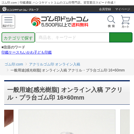
ゴム印.com｜印鑑通販 ハンコヤドットコムのゴム印専門店。翌営業日スピード作成！
会員登録
マイページ
カテゴリで探す
■注目のワード
印鑑ケース
ちいかわ
子ども印鑑
ゴム印.com
アクリルゴム印 オンライン入稿
一般用途[感光樹脂] オンライン入稿 アクリル・プラ台ゴム印 16×60mm
一般用途[感光樹脂] オンライン入稿 アクリ
ル・プラ台ゴム印 16×60mm