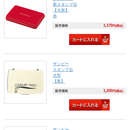
新スタンプ台
【大形】
赤
1,170
販売価格
円(税込)
サンビー
スタンプ台
大型
【黒】
1,200
販売価格
円(税込)
サンビー