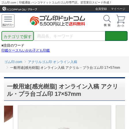
ゴム印.com｜印鑑通販 ハンコヤドットコムのゴム印専門店。翌営業日スピード作成！
会員登録
マイページ
カテゴリで探す
■注目のワード
印鑑ケース
ちいかわ
子ども印鑑
ゴム印.com
アクリルゴム印 オンライン入稿
一般用途[感光樹脂] オンライン入稿 アクリル・プラ台ゴム印 17×57mm
一般用途[感光樹脂] オンライン入稿 アクリ
ル・プラ台ゴム印 17×57mm