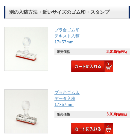
別の入稿方法・近いサイズのゴム印・スタンプ
プラ台ゴム印
テキスト入稿
17×57mm
3,010
販売価格
円(税込)
プラ台ゴム印
データ入稿
17×57mm
3,010
販売価格
円(税込)