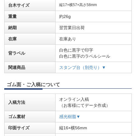
台木サイズ
縦17×横57×高さ58mm
重量
約26g
納期
翌営業日出荷
在庫
在庫あり
白色に黒字で印字
背ラベル
白色に黒字のラベルシール
関連商品
スタンプ台（別売り）▼
ゴム面・ご入稿について
オンライン入稿
入稿方法
（お客様にてデータ作成）
ゴム素材
感光樹脂▼
印面サイズ
縦16×横56mm